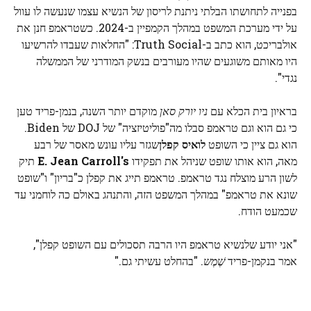
בפנייה לתחושתו הבלתי ניתנת לריסון של הנשיא עצמו שנעשה לו עוול
על ידי מערכת המשפט במהלך הקמפיין ב-2024. כשטראמפ חנן את
אולבריכט, הוא כתב ב-Truth Social: "החלאות שעבדו להרשיעו
היו מאותם משוגעים שהיו מעורבים בנשק המודרני של הממשלה
נגדי".
בראיון בית הכלא עם
ניו יורק סאן
מוקדם יותר השנה, בנמן-פריד טען
כי גם הוא וגם טראמפ סבלו מה"פוליטיזציה" של DOJ של Biden.
הוא גם ציין כי השופט
לואיס קפלן
שגזר עליו עונש מאסר של רבע
מאה, הוא אותו שופט שניהל את תפקידו
E. Jean Carroll's
תיק
לשון הרע מוצלח נגד טראמפ. טראמפ תייג את קפלן כ"בריון" ו"שופט
שונא את טראמפ" במהלך המשפט הזה, והתנהג באולם כה לוחמני עד
שכמעט הודח.
"אני יודע שלנשיא טראמפ היו הרבה תסכולים עם השופט קפלן",
אמר בנקמן-פריד
שֶׁמֶש
. "בהחלט עשיתי גם."