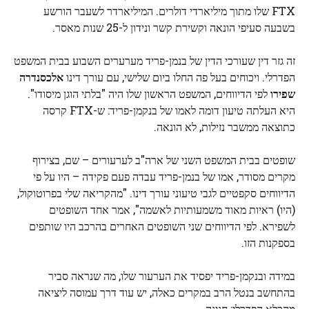
FTX שלו מתוך מיליארדי דולרים. המיליארדר לשעבר הורשע
בשבעה סעיפי הונאה וקשירת קשר ונידון ל-25 שנות מאסר.
זה גזר דין שעורכי הדין של בנמן-פריד מערערים השבוע בבית המשפט
הפדרלי. ויכוחים בעל פה החלו ביום שלישי, עם עורך דינו
אלכסנדרה
שפירו
לפי הדיווחים, המשפט הראשון שלו היה "בלתי הוגן מיסודו".
היא העלתה טיעון דומה לאמו של בנקמן-פריד: ש-FTX קרסה
כתוצאה ממשבר נזילות, לא הונאה.
שופטים בבית המשפט השני של ארה"ב לערעורים – שם, בצירוף
מקרים מסודר, אמו של בנמן-פריד עבדה פעם פקידה – היו על פי
הדיווחים סקפטיים לגבי טיעוני עורך דינו. "מהקריאה שלי בפרוטוקול,
(היו) ראיות מאוד משמעותיות לאשמה", אמר אחד השופטים
לשפירא. לפי הדיווחים שני השופטים האחרים בהרכב היו שותפים
בספקנות הזו.
במידה ובנקמן-פריד יפסיד את הערעור שלו, מה שנראה סביר
בהתחשב בנטל הרב במקרים כאלה, יש עוד דרך עמוסה ליציאה
מהכלא הפדרלי: חנינה.