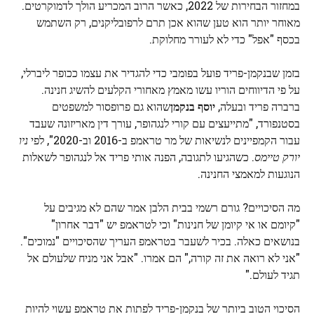
במחזור הבחירות של 2022, כאשר הרוב המכריע הולך לדמוקרטים.
מאוחר יותר הוא טען שהוא אכן תרם לרפובליקנים, רק השתמש
בכסף "אפל" כדי לא לעורר מחלוקת.
בזמן שבנקמן-פריד פועל בפומבי כדי להגדיר את עצמו ככופר ליברלי,
על פי הדיווחים הוריו עשו מאמץ מאחורי הקלעים להשיג חנינה.
ברברה פריד ובעלה,
יוסף בנקמן
שהוא גם פרופסור למשפטים
בסטנפורד, "מתייעצים עם קורי לנגהופר, עורך דין מאריזונה שעבד
עבור הקמפיינים לנשיאות של מר טראמפ ב-2016 וב-2020", לפי
ניו
יורק טיימס
. כשהגיעו לתגובה, הפנה אותי פריד אל לנגהופר לשאלות
הנוגעות למאמצי החנינה.
מה הסיכויים? גורם רשמי בבית הלבן אמר שהם לא מגיבים על
"קיומם או אי קיומן של חנינות" וכי לטראמפ יש "דבר אחרון"
בנושאים כאלה. בכיר לשעבר בטראמפ העריך שהסיכויים "נמוכים".
"אני לא רואה את זה קורה," הם אמרו. "אבל אני מניח שלעולם אל
תגיד לעולם."
הסיכוי הטוב ביותר של בנקמן-פריד לפתות את טראמפ עשוי להיות