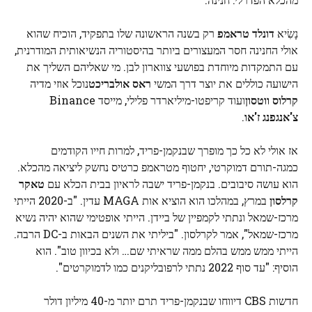
נָשִׂיא
דונלד טראמפ
רק בשנה הראשונה שלו בתפקיד, הוכיח שהוא
אולי החנינה חסר המעצורים ביותר בהיסטוריה הנשיאותית המודרנית,
עם התמקדות מיוחדת בפושעי צווארון לבן. מי שאליהם השליך את
הישועה כוללים את יוצר דרך המשי
ראס אולבריכט
נוכל אוזי מדיה
קרלוס ווטסון
ועוד קריפטו-מיליארדר פלילי, מייסד Binance
צ'אנגפנג ז'או
.
אז אולי לא כל כך מופרך שבנקמן-פריד, למרות חייו הקודמים
כמגה-תורם דמוקרטי, יחטוף מטראמפ כרטיס נחשק ליציאה מהכלא.
הוא עושה סיבובים. בנקמן-פריד ישבה לראיון בבית הכלא עם
טאקר
קרלסון
במרץ, במהלכו הוא הוציא אות MAGA עדין. "ב-2020 הייתי
מרכז-שמאל ונתתי לקמפיין של ביידן. הייתי אופטימי שהוא יהיה נשיא
מרכז-שמאל", אמר לקרלסון. "ביליתי את השנים הבאות ב-DC הרבה.
הייתי ממש ממש בהלם ממה שראיתי שם… ולא בכיוון טוב". הוא
הוסיף: "עד סוף 2022 נתתי לרפובליקנים כמו לדמוקרטים".
חדשות CBS דיווחו שבנקמן-פריד תרם יותר מ-40 מיליון דולר