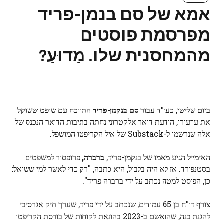
אמא של סם בנמן-פריד
מפרסמת פוסטים
מהמחסנית שלו. מַדוּעַ?
ביום שלישי, כעו"ד עבור
סם בנקמן-פריד
התווכח עם שופט ששוקל
את ערעורו, הודעת דואר אלקטרוני נחתה בתיבות הדואר הנכנס של
אלה שנרשמו ל-Substack של איל הקריפטו המושפל.
האימייל הגיע מאמו של בנקמן-פריד,
ברברה,
פרופסור למשפטים
בסטנפורד. אז לא היה בלבול, היא כתבה, "רק כדי לאשר למי ששואל:
כן, הפוסט למטה נכתב על ידי ברברה פריד".
צורף דו"ח בן 65 עמודים, שנכתב על ידי פריד, שערך תיק אגרסיבי
להגנת בנה, שהואשם ב-2023 בהונאת לקוחות של בורסת הקריפטו