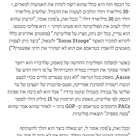
כל הכסף הזה היא בגלל שהוא רוצה לקחת את האנושות למאדים, ו
-30 מיליארד דולר הולכים לעשות את ההבדל. שלושים מיליארד
דולר הם 30 מיליארד דולר." ובכל זאת, צ'פקין אומר, "הרעיון שהוא
הולך לעזוב את הפוליטיקה הוא פשוט דמיוני – הוא פוליטי מטבעו.
הוא עדיין, בכל יום נתון, מציץ על פוליטיקה." (פוסטים אחרונים כללו
לקרוא למזכיר האוצר "Soros Stooge" ולשאול, "כיצד ניתן לצפות
מאנשים להאמין בטראמפ אם הוא לא ישחרר את תיקי אפשטיין?")
באשר למפלגה הפוליטית החדשה של מאסק, שלדבריו הוא ייווצר
לאחר שסקר את חסידיו במדיה החברתית? על פי דיווח חדש של
Axios, מאסק ככל הנראה "לא נקט בצעדים גלויים בכדי לבצע
הגשת רשמית למסיבת אמריקה, ופעם-פרנטית של יועצים של צד
שלישי על עבודה בשבילו שקטו ברדיו." אבל הוא לא כיבה את ספיגת
הכסף; לְפִי
פוליטיקו,
מאסק נתן תרומות של 15 מיליון דולר לסופר
PACs התומכים בטראמפ וב- GOP ביוני – לאחר שהוא אמר שהוא
"עשה מספיק" הוצאות פוליטיות.
ובכל זאת, צ'פקין אומר לי, יש שאלה כיצד הוא הולך להשתתף.
"מנקודת המבט של מועצת טסלה, עדיף אם לא יהיה לו פיוד עם