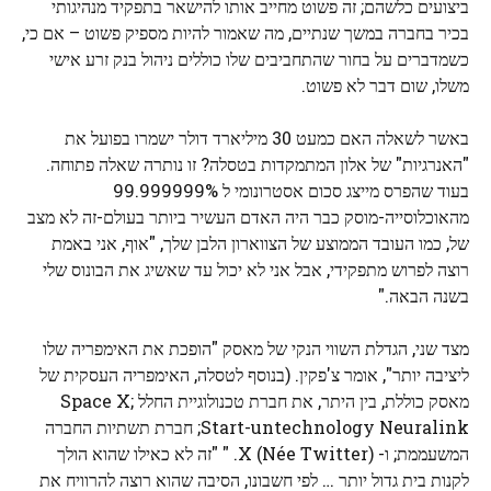
ביצועים כלשהם; זה פשוט מחייב אותו להישאר בתפקיד מנהיגותי
בכיר בחברה במשך שנתיים, מה שאמור להיות מספיק פשוט – אם כי,
כשמדברים על בחור שהתחביבים שלו כוללים ניהול בנק זרע אישי
משלו, שום דבר לא פשוט.
באשר לשאלה האם כמעט 30 מיליארד דולר ישמרו בפועל את
"האנרגיות" של אלון המתמקדות בטסלה? זו נותרה שאלה פתוחה.
בעוד שהפרס מייצג סכום אסטרונומי ל 99.999999%
מהאוכלוסייה-מוסק כבר היה האדם העשיר ביותר בעולם-זה לא מצב
של, כמו העובד הממוצע של הצווארון הלבן שלך, "אוף, אני באמת
רוצה לפרוש מתפקידי, אבל אני לא יכול עד שאשיג את הבונוס שלי
בשנה הבאה."
מצד שני, הגדלת השווי הנקי של מאסק "הופכת את האימפריה שלו
ליציבה יותר", אומר צ'פקין. (בנוסף לטסלה, האימפריה העסקית של
מאסק כוללת, בין היתר, את חברת טכנולוגיית החלל Space X;
Start-untechnology Neuralink; חברת תשתיות החברה
המשעממת; ו- X (Née Twitter). " "זה לא כאילו שהוא הולך
לקנות בית גדול יותר … לפי חשבונו, הסיבה שהוא רוצה להרוויח את