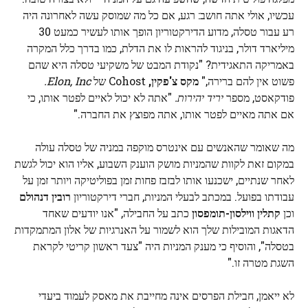
עכשיו, אולי אתה חושב: רגע, אם כל מה שמוסק עשה לאחרונה היה
רע עבור טסלה, מדוע הדירקטוריון הופך אותו לעשיר כמעט 30
מיליארד דולר, בניגוד להראות לו את הדלת, כמו בדרך כלל המקרה
באמריקה התאגידית? "נקודת המבט של משקיעי טסלה היא שהם
פשוט אין להם ברירה,"
מקס צ'פקין,
Cohost של
Elon, Inc.
פודקאסט, מספר
יריד יהירות.
"אתה לא יכול לאיים לפטר אותו, כי
אם אתה מאיים לפטר אותו, אתה מפוצץ את החברה."
מה שאומר שהאנשים עם אינטרס מוקפה במניה של טסלה עולה
במקום זאת לקוות שהמניות מושק הוענק השבוע, אליו הוא יכול לגשת
לאחר שנתיים, ישכנעו אותו לבזבז פחות זמן בפוליטיקה ויותר זמן על
עבודתו בפועל. במכתב לבעלי המניות, חברי דירקטוריון
רובין דנהולם
וכן
קתלין ווילסון-תומפסון
כתב על החבילה, "אנו יודעים שאחד
הדאגות המובילות שלך הוא לשמור על האנרגיות של אלון המתמקדות
בטסלה", והוסיף כי מענק המניות היה "צעד ראשון קריטי לקראת
השגת מטרה זו."
לא ייאמן, חבילת הפרסים אינה מחייבת את מאסק לעמוד ביעדי