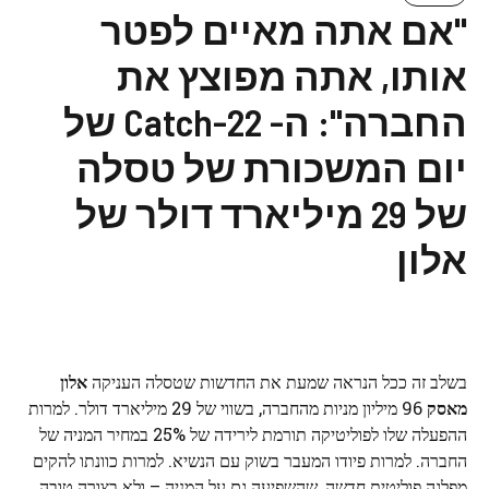
"אם אתה מאיים לפטר
אותו, אתה מפוצץ את
החברה": ה- Catch-22 של
יום המשכורת של טסלה
של 29 מיליארד דולר של
אלון
בשלב זה ככל הנראה שמעת את החדשות שטסלה העניקה
אלון
מאסק
96 מיליון מניות מהחברה, בשווי של 29 מיליארד דולר. למרות
ההפעלה שלו לפוליטיקה תורמת לירידה של 25% במחיר המניה של
החברה. למרות פיודו המעבר בשוק עם הנשיא. למרות כוונתו להקים
מפלגה פוליטית חדשה, שהשפיעה גם על המניה – ולא בצורה טובה.