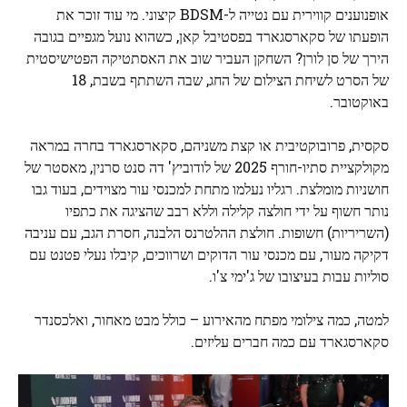
אופנוענים קווירית עם נטייה ל-BDSM קיצוני. מי עוד זוכר את
הופעתו של סקארסגארד בפסטיבל קאן, כשהוא נועל מגפיים בגובה
הירך של סן לורן? השחקן העביר שוב את האסתטיקה הפטישיסטית
של הסרט לשיחת הצילום של החג, שבה השתתף בשבת, 18
באוקטובר.
סקסית, פרובוקטיבית או קצת משניהם, סקארסגארד בחרה במראה
מקולקציית סתיו-חורף 2025 של לודוביץ' דה סנט סרנין, מאסטר של
חושניות מומלצת. רגליו נעלמו מתחת למכנסי עור מצוידים, בעוד גבו
נותר חשוף על ידי חולצה קלילה וללא רבב שהציגה את כתפיו
(השריריות) חשופות. חולצת ההלטרנס הלבנה, חסרת הגב, עם עניבה
דקיקה מעור, עם מכנסי עור הדוקים ושרווכים, קיבלו נעלי פטנט עם
סוליות עבות בעיצובו של ג'ימי צ'ו.
למטה, כמה צילומי מפתח מהאירוע – כולל מבט מאחור, ואלכסנדר
סקארסגארד עם כמה חברים עליזים.