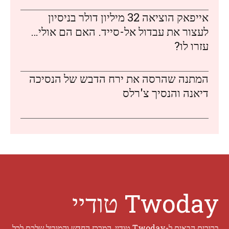
אייפאק הוציאה 32 מיליון דולר בניסיון
לעצור את עבדול אל-סייד. האם הם אולי…
עזרו לו?
המתנה שהרסה את ירח הדבש של הנסיכה
דיאנה והנסיך צ'רלס
Twoday טודיי
ברוכים הבאים ל-Twoday טודיי, המרכז החדש והמוביל שלכם לכל