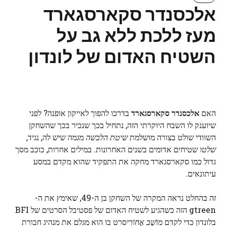
אלכסנדר סקארסגארד
מעז ללכת ללא גב על
השטיח האדום של לונדון
האם
אלכסנדר סקארסגארד
בדרכו להפוך לאייקון אופנה? לפני
שיוענק לו השבח היוקרתי הזה, נתחיל בכך שנכיר בכך שהשחקן
השוודי שולט בצורה מושלמת
שיטת הלבשה
מגמה שיש לה, נגיד,
שלטו
שטיחים אדומים בשנים האחרונות. במילים אחרות, כוכב מסך
גדול כמו סקארסגארד מחקה את התפקיד שהוא מקדם במסע
עיתונאים.
זה בהחלט נראה המקרה של השחקן בן ה-49, שאימץ את ה-
gtreen הזה כשהגיע לשטיח האדום של פסטיבל הסרטים של BFI
בלונדון כדי לקדם
מוֹשָׁב אֲחוֹרִי
סרט בו הוא מגלם את מנהיג חבורת