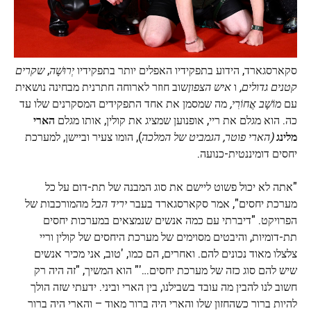
סקארסגארד, הידוע בתפקידיו האפלים יותר בתפקידיו
יְרוּשָׁה
,
שקרים
קטנים גדולים,
ו
איש הצפון
שוב חוזר לארוחה חתרנית מבחינה נושאית
עם
מוֹשָׁב אֲחוֹרִי,
מה שמסמן את אחד התפקידים המסקרנים שלו עד
כה. הוא מגלם את ריי, אופנוען שמציג את קולין, אותו מגלם
הארי
מלינג
(הארי פוטר,
הגמביט של המלכה
), הומו צעיר וביישן, למערכת
יחסים דומיננטית-כנועה.
"אתה לא יכול פשוט ליישם את סוג המבנה של תת-דום על כל
מערכת יחסים", אמר סקארסגארד בעבר
יריד הבל
מהמורכבות של
הפרויקט. "דיברתי עם כמה אנשים שנמצאים במערכות יחסים
תת-דומיות, והיבטים מסוימים של מערכת היחסים של קולין וריי
צלצלו מאוד נכונים להם. ואחרים, הם כמו, 'טוב, אני מכיר אנשים
שיש להם סוג כזה של מערכת יחסים…'" הוא המשיך, "זה היה רק
חשוב לנו להבין מה עובד בשבילנו, בין הארי וביני. ידעתי שזה הולך
להיות ברור כשהחזון שלו והארי היה ברור מאוד – והארי היה ברור