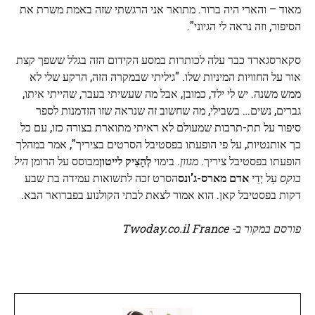
מאוד – והארי היה ברור. מתואר אני הרגשתי שזה באמת משרת את
הסיפור, וזה נראה לי הגיוני".
סקארסגארד כבר עלה לכותרות במסע הקידום הזה בגלל ששפך קצת
אור על החוויות המיניות שלו. "גיליתי שבמקרה הזה, הרקע שלי לא
ממש משנה. יש לי ילד, כמובן, אבל מה שעשיתי בעבר, שהייתי איתו,
גברים, נשים… בשבילי, מה שחשוב זה שנראה שזו הזדמנות לספר
סיפור על תת-תרבות שמעולם לא ראיתי מתוארת בצורה כזו, עם כל
כך אותנטיות, על פי הופעתו בפסטיבל הסרטים בציריך", אמר במהלך
הופעתו בפסטיבל ציריך.
מגוון
. בימוי
לְהָצִיק
לייטון
מבוסס על הרומן
היל
בוקס
עַל יְדֵי
אדם מארס-ג'ונס
הסרט זכה לתשואות עמידה בת שבע
דקות בפסטיבל קאן. הוא אמור לצאת לבתי הקולנוע בפברואר הבא.
פורסם במקור ב- Twoday.co.il France