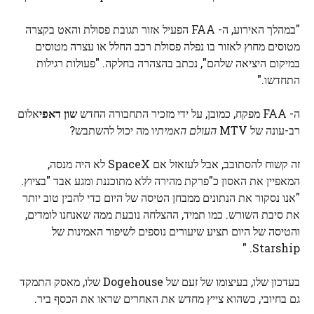
"במהלך האירוע, ה- FAA הפעיל אזור תגובת פסולת והאט בקצרה
מטוסים מחוץ לאזור בו נפלה פסולת רכב החלל או עצרה מטוסים
במיקום היציאה שלהם", נכתב בהצהרה בחלקה. "פעולות רגילות
התחדשו."
ה- FAA מפקח, כמובן, על ידי מזכיר התחבורה החדש
שון דאפי
אלום
רב-עונה של MTV
העולם האמיתי
ו מה יכול להשתבש?
זה קשוח להסתובב, אבל לעזאזל אם SpaceX לא היה מנסה,
המאפיין את האסון כ"פרקת מהירה ללא מתוכננת ומגע אבד "בציוץ.
"אנו נסקור את הנתונים ממבחן הטיסה של היום כדי להבין טוב יותר
את סיבת השורש. כמו תמיד, ההצלחה נובעת ממה שאנחנו לומדים,
והטיסה של היום תציע שיעורים נוספים לשיפור האמינות של
Starship. "
בעדכון שלו, בעיצומו של זעם של Dogehouse שלו, מאסק התמקד
גם בחיובי, כשהוא צייץ מחדש את האחרים שראו את הכסף ביר.