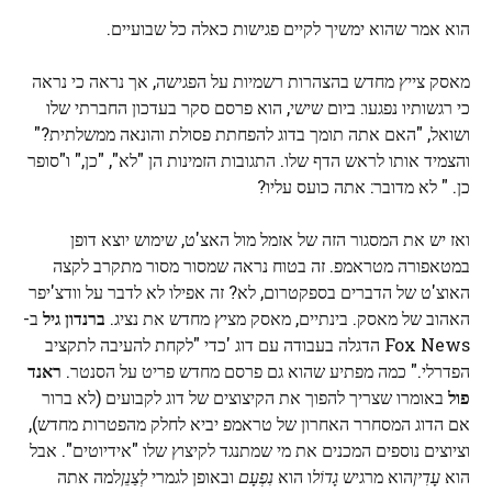
הוא אמר שהוא ימשיך לקיים פגישות כאלה כל שבועיים.
מאסק צייץ מחדש בהצהרות רשמיות על הפגישה, אך נראה כי נראה
כי רגשותיו נפגעו: ביום שישי, הוא פרסם סקר בעדכון החברתי שלו
ושואל, "האם אתה תומך בדוג להפחתת פסולת והונאה ממשלתית?"
והצמיד אותו לראש הדף שלו. התגובות הזמינות הן "לא", "כן," ו"סופר
כן. " לא מדובר: אתה כועס עליו?
ואז יש את המסגור הזה של אזמל מול האצ'ט, שימוש יוצא דופן
במטאפורה מטראמפ. זה בטוח נראה שמסור מסור מתקרב לקצה
האוצ'ט של הדברים בספקטרום, לא? זה אפילו לא לדבר על וודצ'יפר
האהוב של מאסק. בינתיים, מאסק מציץ מחדש את נציג.
ברנדון גיל
ב-
Fox News הדגלה בעבודה עם דוג 'כדי "לקחת להעיבה לתקציב
הפדרלי." כמה מפתיע שהוא גם פרסם מחדש פריט על הסנטר.
ראנד
פול
באומרו שצריך להפוך את הקיצוצים של דוג לקבועים (לא ברור
אם הדוג המסחרר האחרון של טראמפ יביא לחלק מהפטרות מחדש),
וציוצים נוספים המכנים את מי שמתנגד לקיצוץ שלו "אידיוטים". אבל
הוא
עָדִין
הוא מרגיש
גָדוֹל
ו הוא
נִפְעָם
ובאופן לגמרי
לְצַנֵן
למה אתה