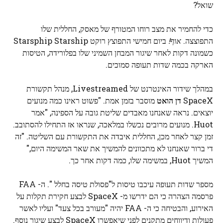
שואל?
כדי להחמיר את מצב רוחו המטורף של מאסק, החללית שלו
התפוצצה.
אוף!
ביום חמישי התפוצץ רוקט Starsphip Starship
כשמונה דקות לאחר שיגור המבחן השמיני שלו בפלורידה, הטיסות
הארקה בכמה שדות תעופה סמוכים.
במהלך שידור האינטרנט של Livestreamed, מנהל תקשורת
SpaceX
דן הואט
מוסבר בזמן אמת. "פשוט ראינו כמה מנועים
יוצאים. נראה שאנחנו מאבדים שליטת גובה על הספינה, "אמר
Huot. מנועים מרובים נכשלו במלאכה, שנראו אז התחילו להסתובב.
זמן קצר לאחר מכן, החללית איבדה את התקשורת עם השליטה. "זה
די ברור שאנחנו לא מתכוונים להמשיך את שאר המשימה היום,"
המשיך Huot, במשימה שלו, כמה דקות אחר כך.
מספר שדות תעופה עיכבו טיסות ל"פסולת טיסה בחלל ". ה- FAA
פרסמה הצהרה כי הם ידרשו מ- SpaceX לבצע חקירת תקלות על
האירוע, והבטיחה כי ה- FAA יהיה "מעורב בכל צעד" ועליו לאשר
פעולות ודיווחים מתקנים לפני שיאפשרו SpaceX לבצע שיגור נוסף.