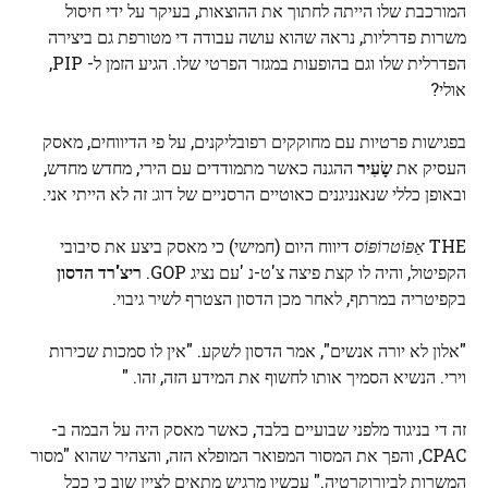
המורכבת שלו הייתה לחתוך את ההוצאות, בעיקר על ידי חיסול
משרות פדרליות, נראה שהוא עושה עבודה די מטורפת גם ביצירה
הפדרלית שלו וגם בהופעות במגזר הפרטי שלו. הגיע הזמן ל- PIP,
אולי?
בפגישות פרטיות עם מחוקקים רפובליקנים, על פי הדיווחים, מאסק
העסיק את
שָׂעִיר
ההגנה כאשר מתמודדים עם הירי, מחדש מחדש,
ובאופן כללי שנאנניגנים כאוטיים הרסניים של דוג: זה לא הייתי אני.
THE
אַפּוֹטרוֹפּוֹס
דיווח היום (חמישי) כי מאסק ביצע את סיבובי
הקפיטול, והיה לו קצת פיצה צ'ט-נ 'עם נציג GOP.
ריצ'רד הדסון
בקפיטריה במרתף, לאחר מכן הדסון הצטרף לשיר גיבוי.
"אלון לא יורה אנשים", אמר הדסון לשקע. "אין לו סמכות שכירות
וירי. הנשיא הסמיך אותו לחשוף את המידע הזה, זהו. "
זה די בניגוד מלפני שבועיים בלבד, כאשר מאסק היה על הבמה ב-
CPAC, והפך את המסור המפואר המופלא הזה, והצהיר שהוא "מסור
המשרות לביורוקרטיה." עכשיו מרגיש מתאים לציין שוב כי ככל