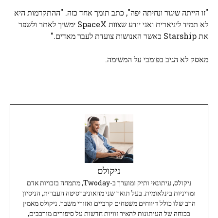
"זו הייתה שיגור ונחיתה יפה", כתב תומך אחד כזה. "ההתקדמות היא
לא תמיד ליניארית ואני יודע שצוות SpaceX ימשיך לאתר ולשפר
את Starship כאשר האנושות צועדת לעבר מאדים."
מאסק לא הגיב בפומבי על המשימה.
ניקולס
ניקולס, עיתונאי ותיק ומוערך ב-Twoday, מתמחה בזכויות אדם
ומדיניות בינלאומית. בעל תואר שני מהאוניברסיטה העברית, הניסיון
הרב שלו כולל דיווחים משטחים קרביים ואזורי משבר. ניקולס מאמין
בכוחה של העיתונות להאיר זוויות חדשות על סיפורים מורכבים,