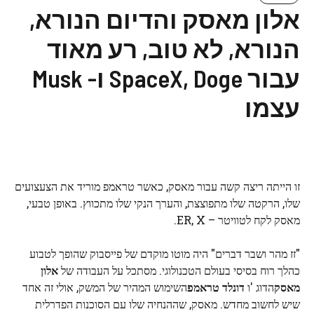
אלון מאסק והדיום הנורא,
הנורא, לא טוב, רע מאוד
עבור SpaceX, Doge ו- Musk
עצמו
זו הייתה ריצה קשה עבור מאסק, כאשר טראמפ מוריד את הצעצועים
שלו, הרקטה שלו מתפוצצת, והערך הנקי שלו מתכווץ. באופן טבעי,
מאסק לקח לטוויטר – ER, X.
"זז מהר ושבר דברים" היה מוטו מוקדם של פייסבוק שהופך לטבוע
כהלך רוח בסיסי בעולם הטכנולוגי. מסתכל על העבודה של
אלון
מאסק
הדוג 'ו
דונלד טראמפ
השימוש המהיר של המשק, אולי זה אחד
שיש לחשוב מחדש. מאסק, שההנחיה שלו עם הסוכנות הפדרלית