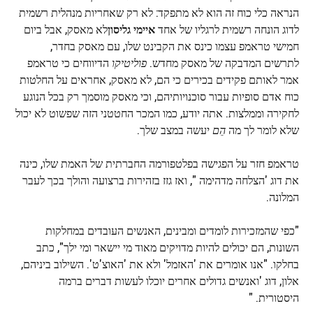
הנראה כלי כוח זה הוא לא מתפקד: לא רק שאחריות מנהלית רשמית
לדוג הונחה רשמית לרגליו של אחד
איימי גליסון
לא מאסק, אבל ביום
חמישי טראמפ עצמו כינס את הקבינט שלו, עם מאסק בחדר,
לתרשים המדבקה של מאסק מחדש.
פוליטיקו
הדיווחים כי טראמפ
אמר לאותם פקידים בכירים כי הם, לא מאסק, אחראים על החלטות
כוח אדם סופיות עבור סוכנויותיהם, וכי מאסק מוסמך רק בכל הנוגע
לחקירה וממלצות. אתה יודע, כמו המכר החטטני הזה שפשוט לא יכול
שלא לומר לך מה
הֵם
יעשה במצב שלך.
טראמפ חזר על הפגישה בפלטפורמה החברתית של האמת שלו, כינה
את דוג 'הצלחה מדהימה ", ואז גזז בזהירות ברצועה והולך בכך לעבר
המלונה.
"כפי שהמזכירות לומדים ומבינים, האנשים העובדים במחלקות
השונות, הם יכולים להיות מדויקים מאוד מי יישאר ומי ילך", כתב
בחלקו. "אנו אומרים את 'האזמל' ולא את 'האוצ'ט'. השילוב ביניהם,
אלון, דוג 'ואנשים גדולים אחרים יוכלו לעשות דברים ברמה
היסטורית. "