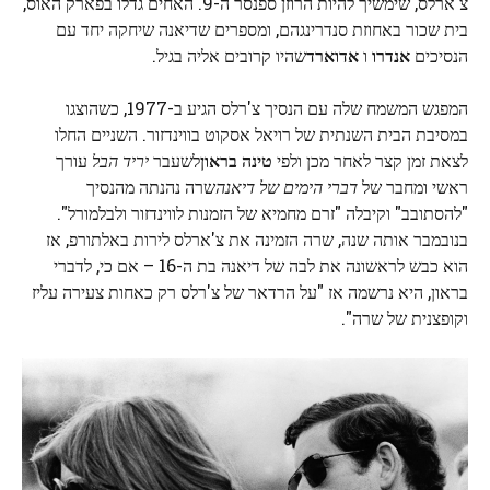
צ'ארלס, שימשיך להיות הרוזן ספנסר ה-9. האחים גדלו בפארק האוס,
בית שכור באחוזת סנדרינגהם, ומספרים שדיאנה שיחקה יחד עם
הנסיכים
אנדרו
ו
אדוארד
שהיו קרובים אליה בגיל.
המפגש המשמח שלה עם הנסיך צ'רלס הגיע ב-1977, כשהוצגו
במסיבת הבית השנתית של רויאל אסקוט בווינדזור. השניים החלו
לצאת זמן קצר לאחר מכן ולפי
טינה בראון
לשעבר
יריד הבל
עורך
ראשי ומחבר של
דברי הימים של דיאנה
שרה נהנתה מהנסיך
"להסתובב" וקיבלה "זרם מחמיא של הזמנות לווינדזור ולבלמורל".
בנובמבר אותה שנה, שרה הזמינה את צ'ארלס לירות באלתורפ, אז
הוא כבש לראשונה את לבה של דיאנה בת ה-16 – אם כי, לדברי
בראון, היא נרשמה אז "על הרדאר של צ'רלס רק כאחות צעירה עליז
וקופצנית של שרה".