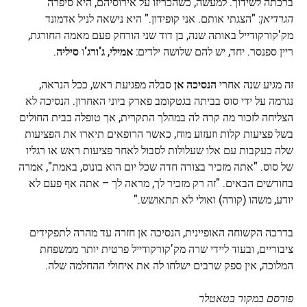
ברכתה לשידוך. למעשה, כשהכריזו על אירוסיהם, היא סיפרה
הגרדיאן
: "הצגתי אותם. אני קופידון." היא נישאה לניל אדמונד
מק'קורקודייל באותה שנה, בן דוד שני הורחק פעם מאמה החורגת,
ריין ספנסר. יחד, יש להם שלושה ילדים:
אמילי
,
ג'ורג'
ו
סיליה
.
זה מגיע שנה אחרי
הנסיכה אן
סבלה מפגיעת ראש, ככל הנראה,
נגרמה על ידי סוס בביתה בגטקומב פארק ביוני האחרון. הנסיכה לא
הצליחה לזכור מה קרה לה במהלך התקרית, אך טופלה בבית החולים
בשל פציעות קלות וזעזוע מוח, כאשר הרופאים תיארו את הפציעות
שלה כעקבות עם אלו שעלולות לסבול לאחר פציעות ראש או רגליו
של סוס. "אתה מזכיר בצורה חדה שכל יום הוא בונוס, באמת", אמרה
בחודשים הבאים. "זה רק מזכיר לך, מראה לך – אתה אף פעם לא
יודע, משהו (קורה) ואולי לא תתאושש."
בדרכה הקשוחה האופיינית, הנסיכה אן חזרה עד מהרה לתפקידים
ציבוריים, ובעוד ליידי שרה מק'קורקודייל פרטית יותר ממשפחת
המלוכה, אין ספק שרבים ישלחו לה את איחולי ההחלמה שלה.
פורסם במקור בטאטלר