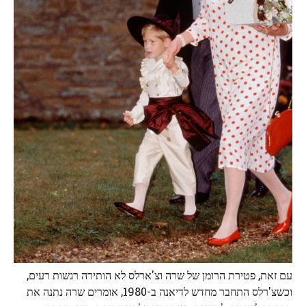
עם זאת, פטירת הרומן של שרה וצ'ארלס לא הותירה רגשות רעים,
וכשצ'רלס התחבר מחדש לדיאנה ב-1980, אומרים שרה נתנה את