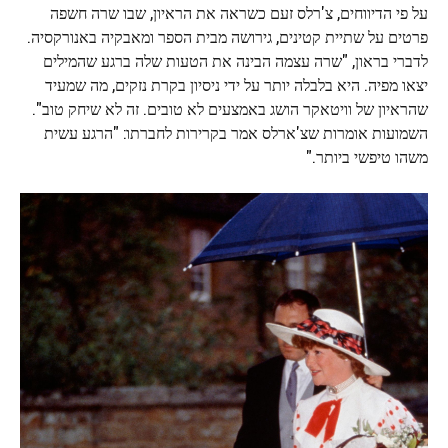
על פי הדיווחים, צ'רלס זעם כשראה את הראיון, שבו שרה חשפה
פרטים על שתיית קטינים, גירושה מבית הספר ומאבקיה באנורקסיה.
לדברי בראון, "שרה עצמה הבינה את הטעות שלה ברגע שהמילים
יצאו מפיה. היא בלבלה יותר על ידי ניסיון בקרת נזקים, מה שמעיד
שהראיון של וויטאקר הושג באמצעים לא טובים. זה לא שיחק טוב".
השמועות אומרות שצ'ארלס אמר בקרירות לחברתו: "הרגע עשית
משהו טיפשי ביותר."