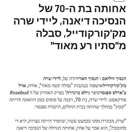
אחותה בת ה-70 של
הנסיכה דיאנה, ליידי שרה
מק'קורקודייל, סבלה
מ"סתיו רע מאוד"
הנסיך וויליאם
ו
הנסיך הארי
דודה של,
ליידי שרה
מק'קורקודייל
אושפזה בעקבות "נפילה קשה מאוד", אחיה,
ארל
צ'ארלס ספנסר
סיפר
גיילס ברנדרת'
בפרק האחרון של ה
Rosebud
פודקאסט. ליידי שרה, בת 70, רכבה על סוסים בזמן התאונה והייתה
"קומץ" במהלך שהותה בבית החולים, התבדח ספנסר.
"שרה, מבוגרת ממני בכמעט עשור, שתמיד הייתה בצרות, היא די
מחוטבת", הוא אמר על אחיו, אחותה הגדולה של הנסיכה דיאנה