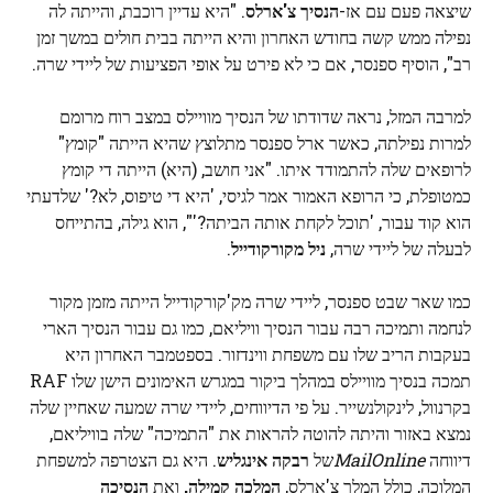
שיצאה פעם עם אז-
הנסיך צ'ארלס
. "היא עדיין רוכבת, והייתה לה
נפילה ממש קשה בחודש האחרון והיא הייתה בבית חולים במשך זמן
רב", הוסיף ספנסר, אם כי לא פירט על אופי הפציעות של ליידי שרה.
למרבה המזל, נראה שדודתו של הנסיך מוויילס במצב רוח מרומם
למרות נפילתה, כאשר ארל ספנסר מתלוצץ שהיא הייתה "קומץ"
לרופאים שלה להתמודד איתו. "אני חושב, (היא) הייתה די קומץ
כמטופלת, כי הרופא האמור אמר לגיסי, 'היא די טיפוס, לא?' שלדעתי
הוא קוד עבור, 'תוכל לקחת אותה הביתה?'", הוא גילה, בהתייחס
לבעלה של ליידי שרה,
ניל מקורקודייל
.
כמו שאר שבט ספנסר, ליידי שרה מק'קורקודייל הייתה מזמן מקור
לנחמה ותמיכה רבה עבור הנסיך וויליאם, כמו גם עבור הנסיך הארי
בעקבות הריב שלו עם משפחת ווינדזור. בספטמבר האחרון היא
תמכה בנסיך מוויילס במהלך ביקור במגרש האימונים הישן שלו RAF
בקרנוול, לינקולנשייר. על פי הדיווחים, ליידי שרה שמעה שאחיין שלה
נמצא באזור והיתה להוטה להראות את "התמיכה" שלה בוויליאם,
דיווחה
MailOnline
של
רבקה אינגליש
. היא גם הצטרפה למשפחת
המלוכה, כולל המלך צ'ארלס,
המלכה קמילה,
ואת
הנסיכה