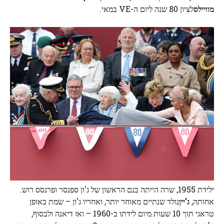
מוויילס
לציון 80 שנה ליום ה-VE במאי.
ילידת 1955, שרה הייתה בנם הראשון של ג'ון ספנסר ופרנסס רוש.
אחותה,
ג'יין
נולד שנתיים מאוחר יותר, ואחריו ג'ון – שמת באופן
טראגי תוך 10 שעות מיום לידתו ב-1960 – ואז דיאנה ולבסוף,