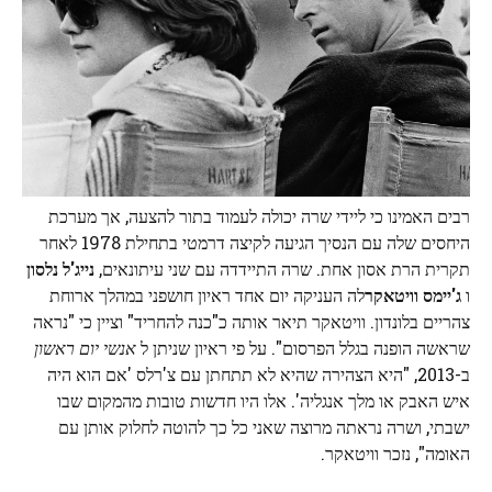
רבים האמינו כי ליידי שרה יכולה לעמוד בתור להצעה, אך מערכת
היחסים שלה עם הנסיך הגיעה לקיצה דרמטי בתחילת 1978 לאחר
תקרית הרת אסון אחת. שרה התיידדה עם שני עיתונאים,
נייג'ל נלסון
ו
ג'יימס וויטאקר
לה העניקה יום אחד ראיון חושפני במהלך ארוחת
צהריים בלונדון. וויטאקר תיאר אותה כ"כנה להחריד" וציין כי "נראה
שראשה הופנה בגלל הפרסום". על פי ראיון שניתן ל
אנשי יום ראשון
ב-2013, "היא הצהירה שהיא לא תתחתן עם צ'רלס 'אם הוא היה
איש האבק או מלך אנגליה'. אלו היו חדשות טובות מהמקום שבו
ישבתי, ושרה נראתה מרוצה שאני כל כך להוטה לחלוק אותן עם
האומה", נזכר וויטאקר.