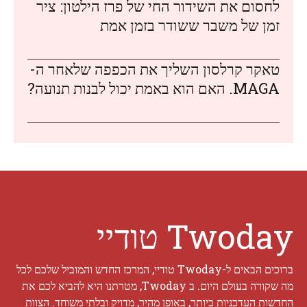
לחסום את השידור החי של פרז הילטון: ציר
זמן של משבר ששודר בזמן אמת
טאקר קרלסון השליך את הכפפה שלאחר ה-
MAGA. האם הוא באמת יכול לבנות תנועה?
Twoday טודיי
ברוכים הבאים ל-Twoday טודיי, המרכז החדש והמוביל שלכם לכל
מה שקורה בעולם היום. ב Twoday, מטרתנו היא להביא לכם את
החדשות העדכניות ביותר, באופן מהיר, מדויק ובלתי משוחד. הצוות