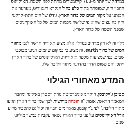
במרחק של יותר מ-700 קילומטרים מתחת לפני השטח. האוקיינוס
החבוי הזה, שמוסתר בתוך
סלע כחול
הנקרא רינגוודיט, מערער את
הבנתנו על
מקור המים של כדור הארץ
. גודלו של הים התת-קרקעי
הזה כה עצום שהוא פי שלושה מכמות המים של כל האוקיינוסים
שבפני השטח של כדור הארץ.
גילוי זה לא רק מרהיב בגודלו, אלא מציע תאוריה חדשה לגבי
מחזור
המים של כדור earth
. זה מציע כי במקום שהמים הגיעו מכוכבי
שביט, כפי שמציעות מספר תיאוריות, האוקיינוסים של כדור הארץ
ייתכן והם פשוט חדרו בהדרגה מתוך הליבה שלו.
המדע מאחורי הגילוי
סטיבן ג'ייקובסן
, חוקר מאוניברסיטת נורת'ווסטרן באילינוי ומחבר
המאמר הראשי, אומר: "זו
הוכחה
מוחשית
לכך שמי כדור הארץ הגיעו
מתוך הליבה." לפי ג'ייקובסן, מאגר מים חבוי זה יכול גם להסביר מדוע
גודל האוקיינוסים
על פני כדור הארץ נשאר עקביות במשך מיליוני
שנים.