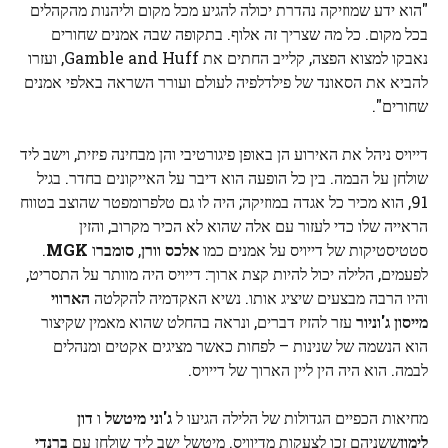
"הוא ידע שמוזיקה נהדרת יכולה להגיע מכל מקום וליהנות מהקהלים
בכל מקום. כל מה שצריך זה אלוף. בתקופה שבה אמנים שחורים
נאבקו למצוא הפצה, קלייב החתים את Gamble and Huff, ועזרו
להביא את הסאונד של פילדלפיה לעולם ועורר השראה באלפי אמנים
שחורים".
דייויס ניהל את האירוע הן באופן פיגורטיבי והן מבחינה פיזית, וישב ליד
שולחן על הבמה. בין כל הופעה הוא דיבר על האייקונים בחדר. בגיל
91, הוא מכיר כל אגדה במוזיקה; היה לו גם טלפרומפטר שהוצב בטווח
הראייה שלו כדי לעזור עם אלה שהוא לא הכיר מקרוב, והזין
סטטיסטיקות של דייויס על אמנים כמו
אלכס וורן
,
סומבר
ו
MGK
.
לפעמים, הלילה יכול להיות קצת ארוך: דייויס היה מוותר על התסריט,
והיו הרבה מבצעים שיציג אותו. נשיא האקדמיה להקלטה
הארווי
מייסון ג'וניור
עזר להזיז דברים, ונראה בהחלט שהוא מאמין שקיצור
הוא הנשמה של שנינות – לפחות כאשר מציגים אקטים ומנהלים
לבמה. הוא היה הין ליין הארוך של דייויס.
מחיאות הכפיים הגדולות של הלילה הגיעו ל
ג'וני מיטשל
ו
דון
לימון
ששניהם זכו לצעקות מדיוויס. מיטשל ישב ליד שולחן עם
ברנדי