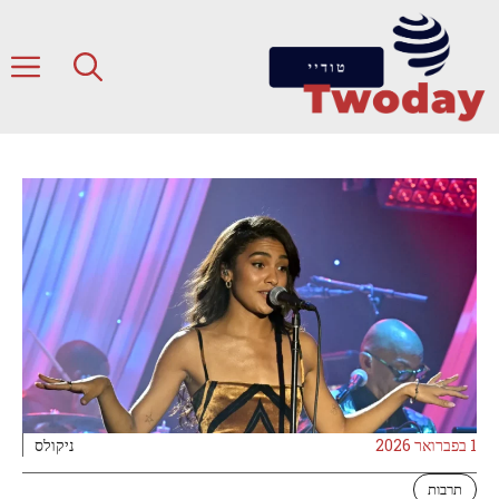
דלג
תוכן
ת
1 בפברואר 2026
ניקולס
תרבות