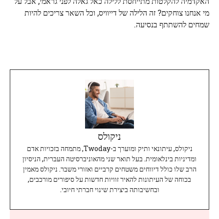
האקדמיה להקלטות מתייחסת ללילה כאל גאלה לפני גראמי, אבל על
מי אנחנו צוחקים? זה הלילה של דייוויס, וכל השאר צריכים להיות
שמחים להשתתף בנסיעה.
ניקולס
ניקולס, עיתונאי ותיק ומוערך ב-Twoday, מתמחה בזכויות אדם
ומדיניות בינלאומית. בעל תואר שני מהאוניברסיטה העברית, הניסיון
הרב שלו כולל דיווחים משטחים קרביים ואזורי משבר. ניקולס מאמין
בכוחה של העיתונות להאיר זוויות חדשות על סיפורים מורכבים,
ובחשיבותה ביצירת שינוי חברתי חיובי.