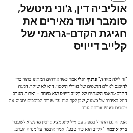
אוליביה דין, ג'וני מיטשל,
סומבר ועוד מאירים את
חגיגת הקדם-גראמי של
קלייב דייויס
"זה לילה מיוחד,"
פרנקי ואלי
אמר כשהאורחים המתינו בתור כדי
להיכנס לאולם הנשפים של בוורלי הילטון. הוא לא שיקר. חגיגת
הקדם-גראמי השנתית של קלייב דייויס
הוא
מיוחד – וארוך. הערב
החל באיחור של כשעה, שכן לקח נצח עד שגדוד הכוכבים יתפוס את
מקומם ומגיש ארוחת ערב.
אבל זה גם התחיל במפץ, עם
גייל קינג
מציג סרטון מהנשיא לשעבר
ברק אובמה
. "קלייב הוא כוח טבע", אמר אובמה על מנחה הערב.