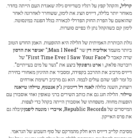
קרליל,
והקהל קפץ על רגליו כשדיוויס גילה שאגדת העם הייתה בחדר.
מאוחר יותר בלילה, דייויס הציג את לימון, ששוחרר לאחרונה לאחר
שהואשם על הפרת החוק הפדרלי לכאורה בגלל הפגנה במינסוטה.
לימון קם כשהקהל נתן לו כפיים סוערות.
גולת הכותרת האמיתית של הלילה היא ההופעות. האמן החדש הטוב
ביותר מועמד
אוליביה דין
שר "Man I Need;" י
אניפר את הדסון
שרה קאבר ל"First Time Ever I Saw Your Face" של
רוברטה פלאק, ו
ארט גרפונקל
ביצע את "גשר על מים בעייתיים".
דייויס מרכיב את ההרכב בקפידה, ומסביר את ההיגיון מאחורי בחירת
כל זמר לפני שהם עולים לבמה. הוא גם מרכיב רשימת אורחים
רוצחת; השנה כלולה
לאנה דל ריי
מפיק
ג'ק אנטנוף
,
טיילה
ו
טייאנה
טיילור
. הלילה חגג גם את כותב השירים ברני טאופין ואוזי אוסבורן עם
הופעות מחווה. משפחתו של אוסבורן הייתה בקהל כדי לצפות.
המייסדים של Republic Records,
אייברי
ו
מונטה ליפמן
קיבלה גם
את פרס האייקון.
מסיבת קלייב דייויס היא חלק מהמרקם של סוף השבוע של הגראמי.