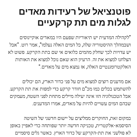
פוטנציאל של רעידות מאדים
לגלות מים תת קרקעיים
"לקהילה המדעית יש תיאוריות שפעם היו במאדים אוקיינוסים
ושבמהלך ההיסטוריה שלה, כל המים האלה נעלמו", אמר רוט. "אבל
יש עדויות לכך שחלק מהמים כלואים אי שם בתת הקרקע. פשוט לא
הצלחנו למצוא את זה. הרעיון הוא שאם נוכל למצוא את האותות
האלקטרומגנטיים האלה, אז נמצא מים על מאדים."
אם מדענים רוצים למצוא מים על פני כדור הארץ, הם יכולים
להשתמש בכלים כמו מכ"ם חודר קרקע כדי למפות את תת הקרקע.
אבל הטכנולוגיה הזו אינה יעילה מיילים מתחת לפני השטח, מעמקים
שבהם המים עשויים להיות על מאדים, אמרו המדענים.
במקום זאת, החוקרים ממליצים על יישום חדשני של השיטה
הסיסמא-אלקטרית, טכניקה חדשה יותר שפותחה כדי לאפיין באופן
לא פולשני את תת-הקרקע של כדור הארץ. כאשר גלים סיסמיים