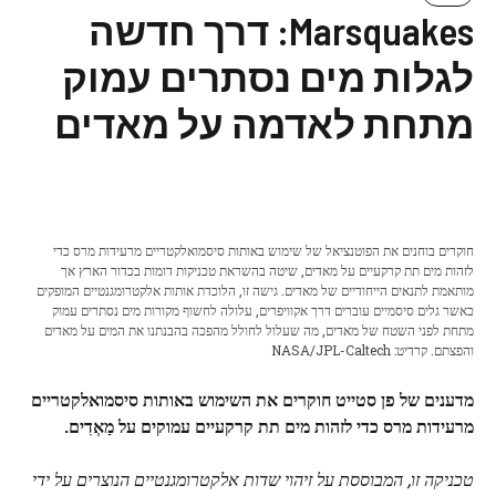
Marsquakes: דרך חדשה
לגלות מים נסתרים עמוק
מתחת לאדמה על מאדים
חוקרים בוחנים את הפוטנציאל של שימוש באותות סיסמואלקטריים מרעידות מרס כדי
לזהות מים תת קרקעיים על מאדים, שיטה בהשראת טכניקות דומות בכדור הארץ אך
מותאמת לתנאים הייחודיים של מאדים. גישה זו, הלוכדת אותות אלקטרומגנטיים המופקים
כאשר גלים סיסמיים עוברים דרך אקוויפרים, עלולה לחשוף מקורות מים נסתרים עמוק
מתחת לפני השטח של מאדים, מה שעלול לחולל מהפכה בהבנתנו את המים על מאדים
והפצתם. קרדיט: NASA/JPL-Caltech
מדענים של פן סטייט חוקרים את השימוש באותות סיסמואלקטריים
מרעידות מרס כדי לזהות מים תת קרקעיים עמוקים על
מַאְדִים
.
טכניקה זו, המבוססת על זיהוי שדות אלקטרומגנטיים הנוצרים על ידי