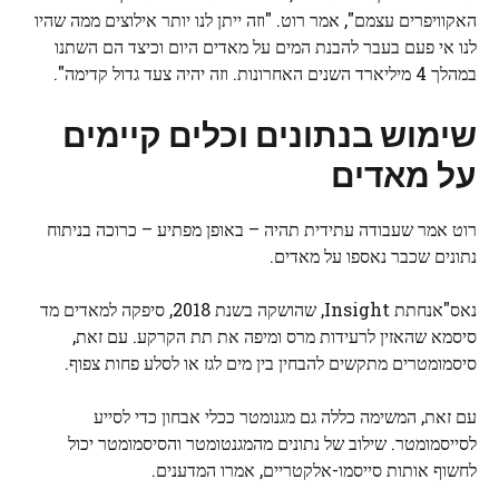
האקוויפרים עצמם", אמר רוט. "וזה ייתן לנו יותר אילוצים ממה שהיו
לנו אי פעם בעבר להבנת המים על מאדים היום וכיצד הם השתנו
במהלך 4 מיליארד השנים האחרונות. וזה יהיה צעד גדול קדימה".
שימוש בנתונים וכלים קיימים
על מאדים
רוט אמר שעבודה עתידית תהיה – באופן מפתיע – כרוכה בניתוח
נתונים שכבר נאספו על מאדים.
נאס"א
נחתת Insight, שהושקה בשנת 2018, סיפקה למאדים מד
סיסמא שהאזין לרעידות מרס ומיפה את תת הקרקע. עם זאת,
סיסמומטרים מתקשים להבחין בין מים לגז או לסלע פחות צפוף.
עם זאת, המשימה כללה גם מגנומטר ככלי אבחון כדי לסייע
לסייסמומטר. שילוב של נתונים מהמגנטומטר והסיסמומטר יכול
לחשוף אותות סייסמו-אלקטריים, אמרו המדענים.