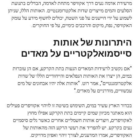
מרעידת אדמה נעים דרך אקוויפר מתחת לאדמה, הבדלים בתנועת
הסלעים והמים מייצרים שדות אלקטרומגנטיים. האותות הללו, שניתן
לשמוע על ידי חיישנים על פני השטח, יכולים לחשוף מידע על עומק
האקוויפר, נפח, מיקום והרכבים כימיים, על פי החוקרים.
היתרונות של אותות
סייסמואלקטריים על מאדים
"אם נקשיב לרעידות המאדים הנעות בתת הקרקע, אם הן עוברות
במים, הן ייצרו את האותות הנפלאים והייחודיים הללו של שדות
אלקטרומגנטיים", אמר רוט. "אותות אלה יהיו אבחונים של מים
עכשוויים, מודרניים על מאדים."
בכדור הארץ עשיר במים, השימוש בשיטה זו לזיהוי אקוויפרים פעילים
הוא מאתגר מכיוון שמים קיימים בתת הקרקע אפילו מחוץ
לאקוויפרים, ויוצרים אותות חשמליים אחרים כאשר גלים סיסמיים
נעים בקרקע. יש להפריד את רעשי הרקע הזה מהאותות של
האקוויפרים, אמרו המדענים, לצורך זיהוי ואפיון מדויקים.