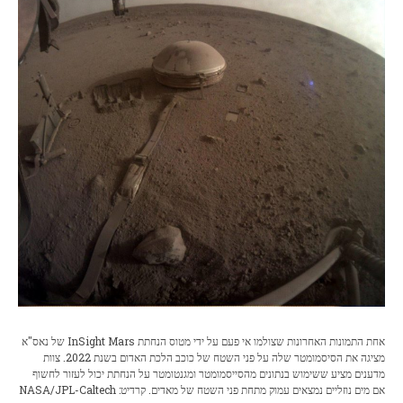
אחת התמונות האחרונות שצולמו אי פעם על ידי מטוס הנחתת InSight Mars של נאס"א
מציגה את הסיסמומטר שלה על פני השטח של כוכב הלכת האדום בשנת 2022. צוות
מדענים מציע ששימוש בנתונים מהסייסמומטר ומגנטומטר על הנחתת יכול לעזור לחשוף
אם מים נוזליים נמצאים עמוק מתחת פני השטח של מאדים. קרדיט: NASA/JPL-Caltech