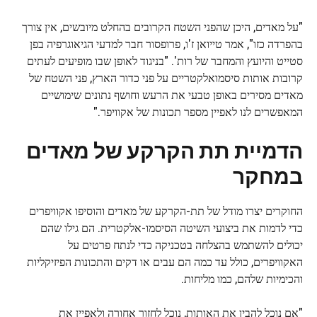
"על מאדים, היכן שהפני השטח הקרובים בהחלט מיובשים, אין צורך
בהפרדה כזו", אמר טייואן ז'ו, פרופסור חבר למדעי הגיאוגרפיה בפן
סטייט והיועץ והמחבר של רות'. "בניגוד לאופן שבו מופיעים לעתים
קרובות אותות סיסמואלקטריים על פני כדור הארץ, פני השטח של
מאדים מסירים באופן טבעי את הרעש וחושף נתונים שימושיים
המאפשרים לנו לאפיין מספר תכונות של אקוויפר."
הדמיית תת הקרקע של מאדים
במחקר
החוקרים יצרו מודל של תת-הקרקע של מאדים והוסיפו אקוויפרים
כדי לדמות את ביצועי השיטה הסיסמו-אלקטרית. הם גילו שהם
יכולים להשתמש בהצלחה בטכניקה כדי לנתח פרטים על
האקוויפרים, כולל עד כמה הם עבים או דקים והתכונות הפיזיקליות
והכימיות שלהם, כמו מליחות.
"אם נוכל להבין את האותות, נוכל לחזור אחורה ולאפיין את