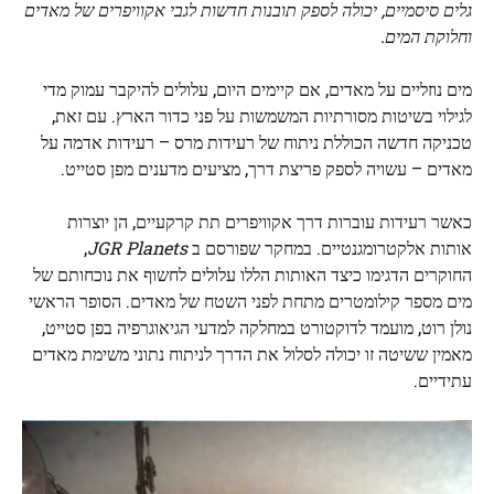
גלים סיסמיים, יכולה לספק תובנות חדשות לגבי אקוויפרים של מאדים
וחלוקת המים.
מים נוזליים על מאדים, אם קיימים היום, עלולים להיקבר עמוק מדי
לגילוי בשיטות מסורתיות המשמשות על פני כדור הארץ. עם זאת,
טכניקה חדשה הכוללת ניתוח של רעידות מרס – רעידות אדמה על
מאדים – עשויה לספק פריצת דרך, מציעים מדענים מפן סטייט.
כאשר רעידות עוברות דרך אקוויפרים תת קרקעיים, הן יוצרות
אותות אלקטרומגנטיים. במחקר שפורסם ב
JGR Planets
,
החוקרים הדגימו כיצד האותות הללו עלולים לחשוף את נוכחותם של
מים מספר קילומטרים מתחת לפני השטח של מאדים. הסופר הראשי
נולן רוט, מועמד לדוקטורט במחלקה למדעי הגיאוגרפיה בפן סטייט,
מאמין ששיטה זו יכולה לסלול את הדרך לניתוח נתוני משימת מאדים
עתידיים.