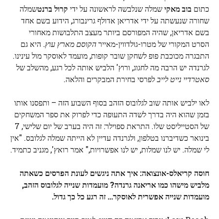
כתום
בוב מאקי
שמלה שנלבשה לראשונה על ידי
קרול ברנט
שמלה
שחורה שנעשתה על ידי אדריאן אדולף גרינבורג, הידוע בשם אחד
בשם אדריאן, שהיה המפורסם ביותר מעצב התלבושות מאחורי
הסרט המקורי של מטרו-גולדווין-מאייר
הקוסם מארץ עוץ.
היא גם
התבגרה מכוכבת פופ לשחקן שובר קופות, מועמד לאוסקר מול עינינו.
לגרנדה יש ​​הרבה מה לחגוג, ורוץ' הלביש אותה לכל רגע, מהשלב של
סאטרדיי נייט לייב
לפרסי בחירת המבקרים והלאה.
לאו ילביש אותה שוב לגלובוס הזהב בסוף השבוע הזה – ותפסנו אותו
בזמן שהוא היה בדרך לשדה התעופה כדי לפרוק את ספר המשחקים
של הסטייליסט שלו. התראת ספוילר: זה היה בערב של יום שלישי, 7
בינואר כשדיברנו בטלפון, ולגרנדה עדיין לא הייתה שמלה לגלובס. "אין
לי שמלה. יש לנו שמלות, יש לנו אפשרויות," אמר רואץ', מגניב כתמיד.
חוסה קריאלס-אונצואה: איך אתה ניגשים לעונת הפרסים כשאתה
מלביש מישהו כמו אריאנה גרנדה? מועמדות שנייה לגלובוס הזהב,
מועמדות שנייה אפשרית לאוסקר… זה רגע כל כך גדול.