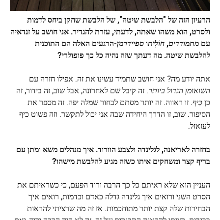
הרעיון הזה של "הלבשת שיטה", של הלבשת שחקן ביחס לדמות
ולסרט, הוא משהו שאתה, לדעתי, עזרת להגדיר. אני חושב על זנדאיה
עם
מתמודדים
,
חוֹלִית
ו
ספיידרמן
-הרגעים האלה הם התוכנית
להלבשת שיטה. מה דעתך שזה נהיה כל כך פופולרי?
אתה יודע מה? אני חושב שתמיד עשינו את זה. אפילו חזרה עם
השואומן הגדול ביותר
. זה קיבל שם לאחרונה, אבל שוב, זה בידור, זה
כן
כֵּיף
. זו ראווה. זה יותר מסתם לבחור שמלה יפה. זה מספר את
הסיפור. שוב, זו הדרך היחידה שבה אני יכול לתקשר. וזה פשוט כיף
לעזאזל.
בחזרה לאריאנה, לגלינדה ולצבע הוורוד. איך מנהלים משא ומתן עם
בריף קצר ומשחקים איתו כשזה מגיע להלבשת מישהו?
העניין הוא שלא ראיתם כל כך הרבה ורוד הפעם, כי כשראיתם את
הסרט השני ורואים איך גלינדה גדלה כאדם וכדמות, רואים איך
הבחירות שלה קצת יותר מתוחכמות. אז זה מה שרציתי להראות
בבגדים. רציתי להראות התבגרות של זה. זה לא היה הרבה ורוד, ואם