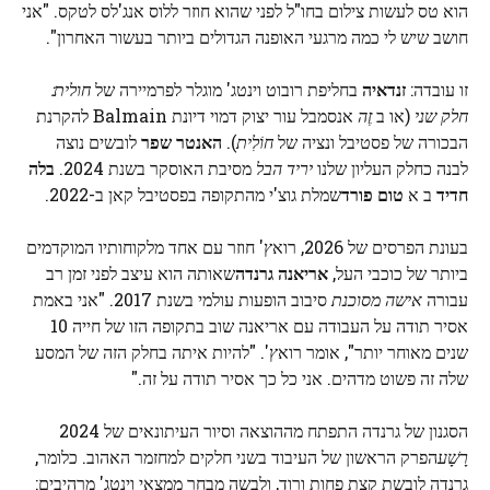
הוא טס לעשות צילום בחו"ל לפני שהוא חוזר ללוס אנג'לס לטקס. "אני
חושב שיש לי כמה מרגעי האופנה הגדולים ביותר בעשור האחרון".
זו עובדה:
זנדאיה
בחליפת רובוט וינטג' מוגלר לפרמיירה של
חולית:
חלק שני
(או ב
זֶה
אנסמבל עור יצוק דמוי דיונת Balmain להקרנת
הבכורה של פסטיבל ונציה של
חוֹלִית
).
האנטר שפר
לובשים נוצה
לבנה כחלק העליון שלנו
יריד הבל
מסיבת האוסקר בשנת 2024.
בלה
חדיד
ב א
טום פורד
שמלת גוצ'י מהתקופה בפסטיבל קאן ב-2022.
בעונת הפרסים של 2026, רואץ' חוזר עם אחד מלקוחותיו המוקדמים
ביותר של כוכבי העל,
אריאנה גרנדה
שאותה הוא עיצב לפני זמן רב
עבורה
אישה מסוכנת
סיבוב הופעות עולמי בשנת 2017. "אני באמת
אסיר תודה על העבודה עם אריאנה שוב בתקופה הזו של חייה 10
שנים מאוחר יותר", אומר רואץ'. "להיות איתה בחלק הזה של המסע
שלה זה פשוט מדהים. אני כל כך אסיר תודה על זה."
הסגנון של גרנדה התפתח מההוצאה וסיור העיתונאים של 2024
רָשָׁע
הפרק הראשון של העיבוד בשני חלקים למחזמר האהוב. כלומר,
גרנדה לובשת קצת פחות ורוד, ולבשה מבחר ממצאי וינטג' מרהיבים: