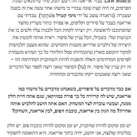
Law Roach: עבור אריאנה וזה
רשע: לטוב
סיור עיתונאים ועונת
הפרסים, זה היה קצת שונה עבורי כי מישהו אחר עשה את זה בשנה
שעברה. (גראנדה עוצב על ידי
מימי קטרל
אֶשׁתָקַד). עבדתי עם
אריאנה בעבר על סיורים וקליפים, אז צפיתי בתור מעריץ מהצד
שהסתובבו לראשונה. רק רציתי לקחת הכל ולבנות עליו ולשים בו את
הנגיעות שלי. בשבילי, הכל עניין של סיפור. ראית אותה לובשת את
היצירה של גילברט אדריאן משנות החמישים. שהוא מעצב תלבושות
למקור
הקוסם מארץ עוץ
ובהיותו סמל הוליוודי כל כך ושהיא מועמדת
לפרסים המדהימים האלה והופכת להיות השחקנית המדהימה הזו –
זה רק עניין של סיפור. זה (על) הסיפור שאני רוצה לספר ועל הדברים
שאני רוצה שאנשים ייקחו מהבגדים ומהחוויה.
אם כבר מדברים על סיפורים, כשאנחנו מדברים על מישהי כמו
אריאנה, שיש לה קריירה כל כך פורה כמוזיקאי, שגם אתה היית חלק
ממנה, ועכשיו עוברת לצד המשחק. האם אתה חושב להלביש אותה
אחרת? מה הגוון בין אריאנה, כוכבת הפופ, לבין אריאנה, השחקן?
יש זמן ומקום להיות שחקנית, יש זמן ומקום להיות כוכבת פופ. יש חלק
בגלינדה שלנצח, אני חושב, יחיה בתוך אריאנה. היא התאמנה לתפקיד