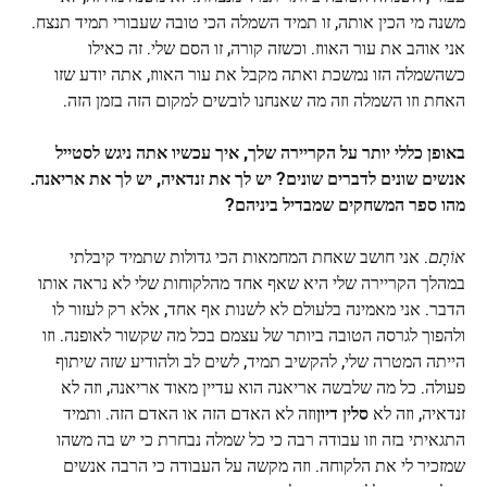
משנה מי הכין אותה, זו תמיד השמלה הכי טובה שעבורי תמיד תנצח.
אני אוהב את עור האווז. וכשזה קורה, זו הסם שלי. זה כאילו
כשהשמלה הזו נמשכת ואתה מקבל את עור האווז, אתה יודע שזו
האחת וזו השמלה וזה מה שאנחנו לובשים למקום הזה בזמן הזה.
באופן כללי יותר על הקריירה שלך, איך עכשיו אתה ניגש לסטייל
אנשים שונים לדברים שונים? יש לך את זנדאיה, יש לך את אריאנה.
מהו ספר המשחקים שמבדיל ביניהם?
אוֹתָם
. אני חושב שאחת המחמאות הכי גדולות שתמיד קיבלתי
במהלך הקריירה שלי היא שאף אחד מהלקוחות שלי לא נראה אותו
הדבר. אני מאמינה בלעולם לא לשנות אף אחד, אלא רק לעזור לו
ולהפוך לגרסה הטובה ביותר של עצמם בכל מה שקשור לאופנה. וזו
הייתה המטרה שלי, להקשיב תמיד, לשים לב ולהודיע ​​שזה שיתוף
פעולה. כל מה שלבשה אריאנה הוא עדיין מאוד אריאנה, וזה לא
זנדאיה, וזה לא
סלין דיון
וזה לא האדם הזה או האדם הזה. ותמיד
התגאיתי בזה וזו עבודה רבה כי כל שמלה נבחרת כי יש בה משהו
שמזכיר לי את הלקוחה. וזה מקשה על העבודה כי הרבה אנשים