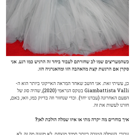
כשהמעריצים שמו לב שחזרתם לעבוד ביחד זה הרגיש כמו רגע. אני
סקרן אם הרגשת קצת מהאהבה הזו ומהאנרגיה הזו.
כן, עשיתי זאת. אני חושב שאחד המראה האייקוני ביותר הוא ה-
Giambattista Valli בטקס הגראמי (2020), שהיה סוג של
הפעם האחרונה (עבדנו יחד). וכדי שנחזור וזה בדיוק כמו, וואו, באם,
חזרנו לעשות את זה.
איך בוחרים מה יקרה מתי או איזו שמלה הולכת לאן?
עבורי, השמלה הטובה ביותר תמיד מנצחת. לא משנה מה זה, לא