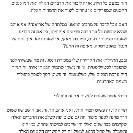
הזה כמעט כל חייה, אז זה לזכור את הדברים האלה ואת הניואנסים
הקטנים שמפרידים או עוזרים ליצור את הדמויות האלה.
האם נוכל לדבר על מרכיב הוינטג' במלתחה של אריאנה? אני אוהב
שהיא לובשת כל כך הרבה פריטים איקוניים, בין אם זה דברים
שאנחנו כציבור יודעים, כמו בוב מאקי, או שאנחנו לא. איך נחת על
וינטג' כאסטרטגיה, מאיפה זה הגיע?
ובכן, התחלתי את הקריירה שלי במכירת וינטג'. זה מה שעשיתי לפני
שהפכתי לסטייליסטית. אז זה משהו שתמיד הבאתי איתי. זה תמיד
היה ערכת הכלים שלי, כשלעצמה. זה פשוט הפך לסופר פופולרי
בשנים האחרונות.
הייתי אומר שעזרת לעשות את זה פופולרי.
תודה לך. זה פשוט תמיד איתי. ואני אוהב את זה. אני חושב שזו פשוט
דרך מהנה לספר סיפור. וזה גם פשוט יפה לשלב את הדברים האלה
שקיימים כבר שנים ואולי היו שייכים למישהי אחרת, כמו היא
והשמלה של קרול ברנט, למשל. זה רק הקשרים הקטנים האלה.