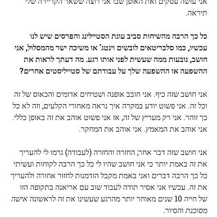
אני עושה עסקים ואת האופן שבו אני רוצה ששאר הקריירה שלי
תיראה.
כל כך הרבה מהשיחות סביב עונת הסטיילינג והפרסים שיש לנו
עכשיו, כמו סלבריטאים לובשים וינטג' או משיכה ישר מהמסלול, אני
חושב, נובעות ממה שעשית לפני אותו רגע. מה דעתך לראות את
ההשפעה או ההשפעה שלך על עבודתם של סטייליסטים אחרים?
אני חושב שזה כיף. אני חובב אופנה ושטיחים אדומים והכאוס של זה
וכל זה. אני פשוט יודע במקרה איך נראה מאחורי הקלעים, וזה לא כל
כך זוהר. אני רק מעריץ של זה, אז אני פשוט אוהב את זה באופן כללי.
אני אוהב את המאמץ. אני אוהב את המחקר.
אני חושב שזה דבר אחר; החזרה והחזרה (לעבודה) גרמו לי להעריך
את זה באמת יותר כי אני חושב שהיו לי כל כך הרבה לקוחות ועשיתי
כל כך הרבה דברים ואני באמת מקבל הזדמנות לחזור אחורה ולהעריך
את זה. עכשיו אני אסיר תודה לעבוד שוב עם אריאנה בתקופה הזו
של חייה 10 שנים מאוחר יותר מהרגע שעשינו את זה לראשונה
אישה
מסוכנת
והסיור.