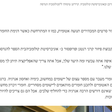
יבן ובאוניברסיטת קולומביה. קרדיט: טימותי לי/קולומביה הנדסה
של LCLS, המדענים הצליחו ליצור סרטים המבהירים תנועה אטומית, כמו זו המתרחשת כאשר דגימת ה
בוצת פיזור קרני רנטגן ופרופסור ב-
אוניברסיטת קולומביה
בית הספר להנדסה 
ודע איפה אתה עכשיו ומה היעד שלך, אבל אתה צריך שהאפליקציה תיתן לך מסל
ומרי מעבר עם מספר עצום של יישומים במחשוב, כימיה ואחסון אנרגיה. ברג
 האטומיים ולתכנן חומרים מותאמים ליישומים מסחריים. חומרי זיכרון מחשב
אינם דורשים הרבה אנרגיה כדי להחליף שלבים. אבל הם גם צריכים להיות 
כות.