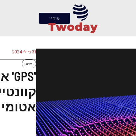
31 ביולי 2024
מדע
'PS
קוונטי
אטומיי