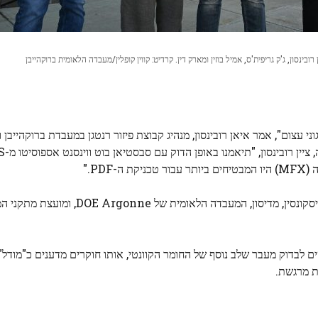
ובינסון, ג'ק גריפית'ס, אמיל בוזין ומארק דין. קרדיט: קווין קופלין/מעבדה הלאומית ברוקהייבן
וצאה של מאמץ ארגוני עצום", אמר איאן רובינסון, מנהיג קבוצת פיזור רנטגן במעבדת ברוקהיי
PD."
הצוות כלל גם פיזיקאים מאוניברסיטת קולומביה, אוניברסיטת ויסקונסין, מדיסו
ים לבדוק מעבר שלב נוסף של החומר הקוונטי, אותו חוקרים מדענים כ"מודל"
ת מרגשת.