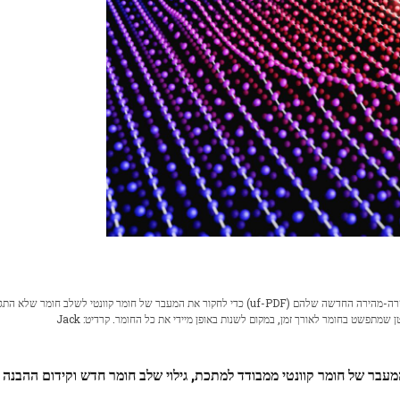
מדענים ברוקהייבן השתמשו בטכניקת פונקציית הפצת הזוגות האולטרה-מהירה החדשה שלהם (uf-PDF) כדי לחקור את המעבר של חומר קוונטי לשלב חו
לכן. הסכימה לעיל מראה כיצד קליטה של ​​פוטון לייזר יוזמת שינוי קטן שמתפשט בחומר לאורך זמן, במקום לשנות באופן מיידי את כל החומר. קרדיט: Jack
עבר של חומר קוונטי ממבודד למתכת, גילוי שלב חומר חדש וקידום ההבנה 