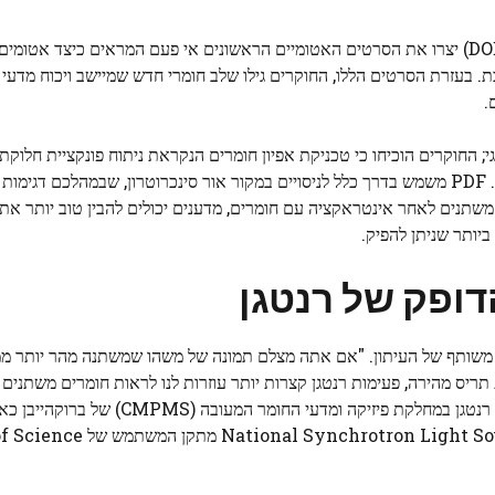
מדענים מהמעבדה הלאומית של משרד האנרגיה האמריקאי (DOE) יצרו את הסרטים האטומיים הראשונים אי פעם המראים 
. בעזרת הסרטים הללו, החוקרים גילו שלב חומרי חדש שמיישב ויכוח מדעי א
.
אפשרית – ומוצלחת – במתקני לייזר אלקטרון חופשי (XFEL). PDF משמש בדרך כלל לניסויים במקור אור סינכרוטרון, שבמה
גן משתנים לאחר אינטראקציה עם חומרים, מדענים יכולים להבין טוב יותר את
ביותר שניתן להפיק.
דופק של רנטגן
בר משותף של העיתון. "אם אתה מצלם תמונה של משהו שמשתנה מהר יותר מ
יס מהירה, פעימות רנטגן קצרות יותר עוזרות לנו לראות חומרים משתנים 
פירוט". גריפית'ס היה חוקר פוסט-דוקטורט בקבוצת פיזור קרני רנטגן במחלק