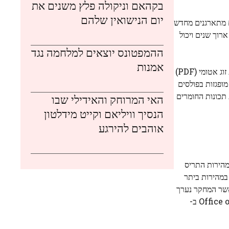
בקהאם וניקולה פלץ משנים את
יום הנישואין שלהם
כיצד אטומים מתארגנים מחדש
רוך שנים ויכול
ההמפטונס יוצאים למלחמה נגד
אמנות
מסמן הישג מתודולוגי; החוקרים הוכיחו כי טכניקת אפיון חומרים הנקראת ניתוח פונקציית חלוקת זוג אטומי (PDF)
לכם דגימות מופגזות בפולסים
 תכונות החומרים
האי המרוחק והאידילי שבו
הנסיך וויליאם וקייט מידלטון
אוהבים להירגע
מהירות התריס
במהירות ביתר
ת פיזיקה ומדעי החומר המעובה (CMPMS) של ברוקהייבן כאשר המחקר נערך
וכיום הוא חוקר פוסט-דוקטורט ב-National Synchrotron Light Source II (NSLS-II), DOE מתקן המשתמש של Office of Science ב-