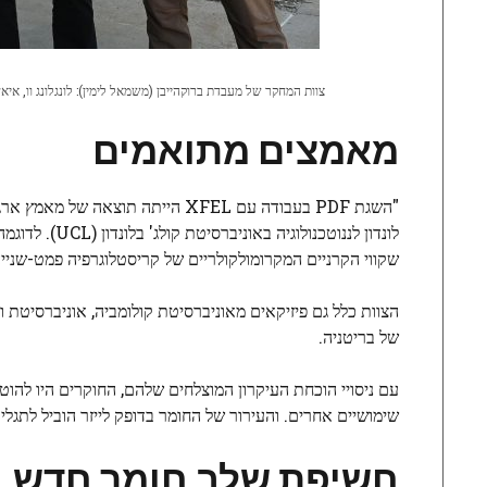
צוות המחקר של מעבדת ברוקהייבן (משמאל לימין): לונגלונג וו, איאן ר
מאמצים מתואמים
"השגת PDF בעבודה עם XFEL הייתה ת
שקווי הקרניים המקרומולקולריים של קריסטלוגרפיה פמט-שנייה (MFX) היו המבטיחים ביותר עבור טכניקת ה-F
של בריטניה.
עם ניסויי הוכחת העיקרון המוצלחים שלהם, החוקרים היו להוט
שימושיים אחרים. והעירור של החומר בדופק לייזר הוביל לתגלי
חשיפת שלב חומר חדש