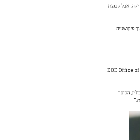
ריקה. אבל קבוצת
ך פיקושנייה
 Linac Coherent Light Source (LCLS), מתקן משתמש של DOE Office of Science
'ין, הסופר