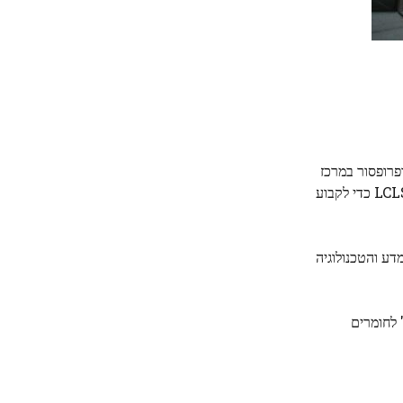
בן ופרופסור במרכז
לונדון לננוטכנולוגיה באוניברסיטת קולג' בלונדון (UCL). לדוגמה, ציין רובינסון, "תיאמנו באופן הדוק עם סבסטיאן בוט ווינסנט אספוסיטו מ-LCLS כדי לקבוע
ן, המעבדה הלאומית של DOE Argonne, ומועצת מתקני המדע והטכנולוגיה
 לחומרים