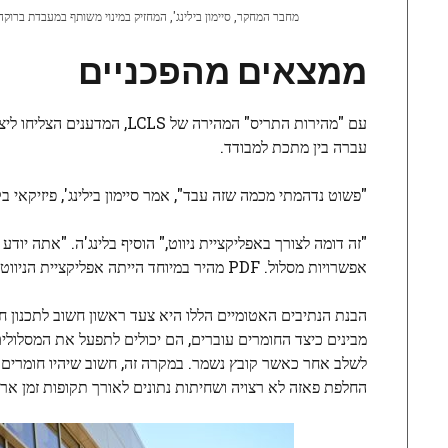
מחבר המחקר, סיימון בילינג', המחזיק במינוי משותף במעבדת ברוקהי
ממצאים מהפכניים
עם "מהירות התריס" המהירה 
עברה בין מתכת למבודד.
"פשוט נדהמתי מכמה שזה עבד", אמר סיימון בילינג', פיזיקאי בק
"זה דומה לצורך באפליקציית ניווט," הוסיף בלינג'ה. "אתה י
אפשרויות מסלול. PDF מהיר במיוחד הייתה אפליקציית הניווט שלנו."
הבנת הנתיבים האטומיים הללו היא צעד ראשון חשוב לתכנון ח
מבינים כיצד החומרים עוברים, הם יכולים לתפעל את המסלולים
לשלב אחר כאשר קובץ נשמר. במקרה זה, חשוב שיהיו חומרים ש
החלפת פאזה לא רצויה ושחיתות נתונים לאורך תקופות זמן ארו