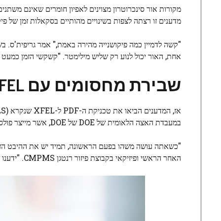
מקורות אור סינכרוטרון מצוינים לאפיון חומרים שאינם משתני
מדענים זו רצתה לצפות בשינויים מהותיים בסקאלות זמן של פיק
"קשה לדמיין כמה פיקושנייה מהירה באמת," אמר גריפית'ס. בש
אחת, האור יכול לנוע רק שליש מילימטר. "קשקשי הזמן כמעט ב
שבירת מחסומים עם XFEL
במעבדת האצה הלאומית של DOE של DOE, אשר מייצר פולסים בהירים וקצרים להפליא של קרני רנטגן.
"כשאתה עושה משהו בפעם הראשונה, תמיד יש את ההיבט הזה של
האחר הראשי ופיזיקאי בקבוצת פיזור רנטגן CMPMS. "ידענו את מגבלות הליבה של הבאת PDF ל-XFEL, אבל לא ממש ידענו למה לצפות."