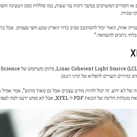
ם או חומרים המשתנים במשך דקות עד שעות, כמו סוללות בזמן הטעינה והפ
ו-שניות.
נייה אחת, האור יכול להסתובב סביב כדור הארץ שבע וחצי פעמים. אבל בתו
לתי ניתנים להשוואה."
אז, המדענים הביאו את טכניקת ה-PDF ל-XFEL שנקרא
 לא ידוע. זה יכול להיות מורט עצבים אבל גם מאוד מרגש", אמר אמיל בוז