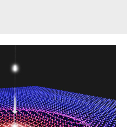
דלג
תוכן