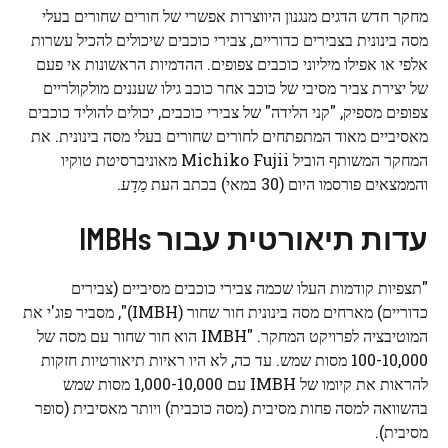
מחקר חדש הדגים מנגנון היווצרות אפשרי של חורים שחורים בעלי
מסה בינונית בצבירים כדוריים, צבירי כוכבים שיכולים להכיל עשרות
אלפי או אפילו מיליוני כוכבים צפופים. ההדמיות הראשונות אי פעם
של יצירת צביר מסיבי של כוכב אחר כוכב גילו שעננים מולקולריים
צפופים מספיק, "קני הלידה" של צבירי כוכבים, יכולים להוליד כוכבים
מאסיביים מאוד המתפתחים לחורים שחורים בעלי מסה בינונית. את
המחקר המשותף הוביל Michiko Fujii מאוניברסיטת טוקיו
והממצאים פורסמו היום (30 במאי) בכתב העת
מַדָע
.
עדות תיאורטית עבור IMBHs
"תצפיות קודמות העלו שכמה צבירי כוכבים מסיביים (צבירים
כדוריים) מארחים מסה בינונית
חור שחור
(IMBH)", מסביר פוג'י את
המוטיבציה לפרויקט המחקר. "IMBH הוא חור שחור עם מסה של
100-10,000 מסות שמש. עד כה, לא היו ראיות תיאורטיות חזקות
להראות את קיומו של IMBH עם 1,000-10,000 מסות שמש
בהשוואה למסה פחות מסיבית (מסה כוכבית) ויותר מאסיבית (סופר
מסיבית).