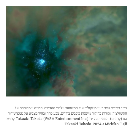
צביר כוכבים נוצר בענן מולקולרי ענק המשוחזר על ידי ההדמיה. תמונה זו מבוססת על
הסימולציה. נקודות כחולות מייצגות כוכבים בודדים. צבע כהה ובהיר מצביע על טמפרטורות
הגז (קר וחם). הדמייה על ידי Takaaki Takeda (VASA Entertainment Inc.) קרדיט:
Michiko Fujii ו-Takaaki Takeda. 2024