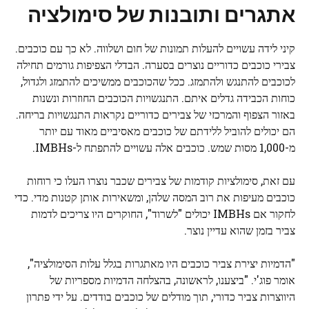
אתגרים ותובנות של סימולציה
קיני לידה עשויים להעלות תמונות של חום ושלווה. לא כך עם כוכבים.
צבירי כוכבים כדוריים נוצרים בסערה. הבדלי הצפיפות גורמים תחילה
לכוכבים להתנגש ולהתמזג. ככל שהכוכבים ממשיכים להתמזג ולגדול,
כוחות הכבידה גדלים איתם. התנגשויות הכוכבים החוזרות ונשנות
באזור הצפוף והמרכזי של צבירים כדוריים נקראות התנגשויות בריחה.
הם יכולים להוביל ללידתם של כוכבים מאסיביים מאוד עם יותר
מ-1,000 מסות שמש. כוכבים אלה עשויים להתפתח ל-IMBHs.
עם זאת, סימולציות קודמות של צבירים שכבר נוצרו העלו כי רוחות
כוכבים מעיפות את רוב המסה שלהן, ומשאירות אותן קטנות מדי. כדי
לחקור אם IMBHs יכולים "לשרוד", החוקרים היו צריכים לדמות
צביר בזמן שהוא עדיין נוצר.
"הדמיות יצירת צביר כוכבים היו מאתגרות בגלל עלות הסימולציה",
אומר פוג'י. "ביצענו, לראשונה, בהצלחה הדמיות מספריות של
היווצרות צביר כדורי, תוך מודלים של כוכבים בודדים. על ידי פתרון