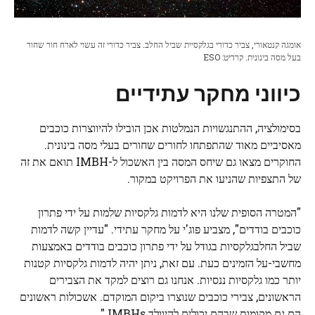
אומגה קנטאורי, צביר כדורי בגלקסיית שביל החלב. צביר כדורי זה עשוי לארח חור שחור
בעל מסה בינונית. קרדיט: ESO
כיווני מחקר עתידיים
בסימולציה, ההתנגשויות הנמלטות אכן הובילו להיווצרות כוכבים
מאסיביים מאוד שהתפתחו לחורים שחורים בעלי מסה בינונית.
החוקרים מצאו גם שיחס המסה בין האשכול ל-IMBH תואם את זה
של התצפיות שהניעו את הפרויקט במקור.
"המטרה הסופית שלנו היא לדמות גלקסיות שלמות על ידי פתרון
כוכבים בודדים", מצביע פוג'י על מחקר עתידי. "עדיין קשה לדמות
שביל החלב
גלקסיות בגודל על ידי פתרון כוכבים בודדים באמצעות
מחשבי-על הזמינים כעת. עם זאת, ניתן יהיה לדמות גלקסיות קטנות
יותר כמו גלקסיות ננסיות. אנחנו גם רוצים למקד את הצבירים
הראשונים, צבירי כוכבים שנוצרו ביקום המוקדם. אשכולות ראשונים
הם גם מקומות שבהם יכולים להיוולד IMBHs."