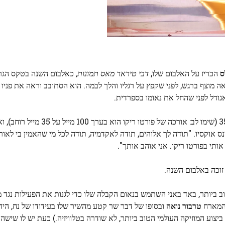
ס
הכריז על האלבום שלו,
דבי טיראר מאס תמונות,
ה מוצף ברגש, לפני שקפץ על רגליו והלך לבמה. הוא הסתובב וראה את פניו 
גודל לפני שהחל את נאומו בספרדית.
"תאמין לי כשאני אומר שאנחנו הרבה יותר גדולים מ-100 על 35 (שימו לב: אורכה 
ינס אוקסיו. "תודה לך אלוהים, תודה לאקדמיה, תודה לכל מי שהאמין בי לאור
ותי בפורטו ריקו. אני אוהב אותך".
וכה באלבום השנה.
 המארח
טרבור נואה
ובסופו של דבר שר קטע מהשיר שלו בעידודו של נח, הי
יצוע המוזיקה העולמי הטוב ביותר, לא שודרה בטלוויזיה.) כעת יש לו שישה