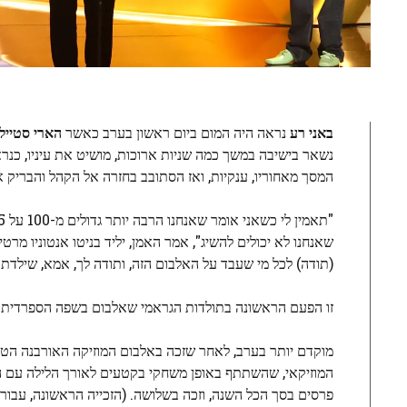
באני רע
נראה היה המום ביום ראשון בערב כאשר
הארי סטייל
נשאר בישיבה במשך כמה שניות ארוכות, מושיט את עיניו, כנרא
המסך מאחוריו, ענקיות, ואז הסתובב בחזרה אל הקהל והבריק א
שאנחנו לא יכולים להשיג", אמר האמן, יליד בניטו אנטוניו מרט
(תודה) לכל מי שעבד על האלבום הזה, ותודה לך, אמא, שילדת א
זו הפעם הראשונה בתולדות הגראמי שאלבום בשפה הספרדית ז
המוזיקאי, שהשתתף באופן משחקי בקטעים לאורך הלילה עם
פרסים בסך הכל השנה, וזכה בשלושה. (הזכייה הראשונה, עבור ב