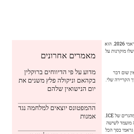
כאלבום השנה בטקס הגראמי 2026. הוא
שלו מוקרנות על
מאמרים אחרונים
מדוע על פי הדיווחים ברוקלין
של פורטו ריקו הוא בערך 100 מייל על 35 מייל רוחב), ואין שום דבר
בקהאם וניקולה פלץ משנים את
ך הקריירה שלי.
יום הנישואין שלהם
ההמפטונס יוצאים למלחמה נגד
אמנות
מוקדם יותר בערב, לאחר שזכה באלבום המוזיקה האורבנה הטוב ביותר, באד באני השתמש בנאום הקבלה שלו כדי לגנות את הפעילות נגד מהגרים של ICE.
ה מועמד לשישה
 גראמי בסך הכל