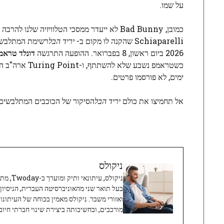
על שמו.
כמובן, Bad Bunny לא ייעדר ממסכי הטלוויזיה
Schiaparelli שהקנה לו מקום ב-
יריד הבל
2026 ביום ראשון, 8 בפברואר. ההופעה התרגשה
דונלד טראמ
ימים, לא פורסמו פרטים.
אל תחמיצו את כולם
יריד הבל
הסיקור של הכוכבים המתלבשים ה
ניקולס
ניקולס, 
בעל תואר שני מהאוניברסיטה העברית, הניסיון
ואזורי משבר. ניקולס מאמין בכוחה של העיתונו
מורכבים, ובחשיבותה ביצירת שינוי חברתי חיובי