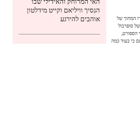
האי המרוחק והאידילי שבו
הנסיך וויליאם וקייט מידלטון
אוהבים להירגע
ידו המחוך של
מופע המחצית של סופרבול
צע אירועי הספורט,
ה שהם יערכו את "All-American Halftime Show" משלהם, אם כי בעוד כמה