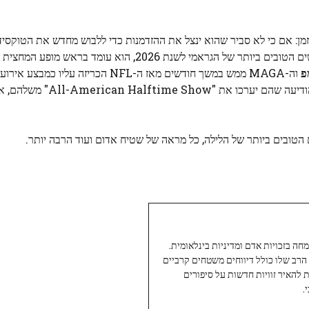
 שלנו להרבה זמן: אם כי לא סביר שהוא ינצל את ההזדמנות כדי ללבוש מחדש את הטוקס
רשימת המתלבשים הטובים ביותר של הגראמי לשנת 2026, הוא עומד בראש 
פ
וה-MAGA ממש במשך חודשים מאז ה-NFL הכריזה עליו כמב
כשטראמפ נשבע שלא להשתתף, ו-Turing Point ארה"ב הודיע
טובים ביותר של הלילה, כל מראה של שטיח אדום ועוד הרבה יותר.
עיתונאי ותיק ומוערך ב-Twoday, מתמחה בזכויות אדם ומדיניות בינלאומית.
 הרב שלו כולל דיווחים משטחים קרביים
ת להאיר זוויות חדשות על סיפורים
.