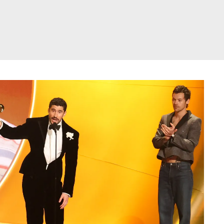
דלג
תוכן