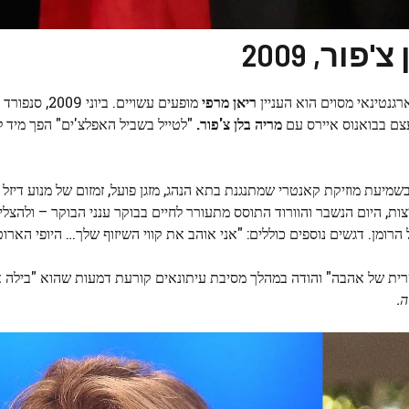
ר, 2009
רגנטינאי מסוים הוא העניין
ריאן מרפי
מופעים עשויים. ביו
עצם בבואנוס איירס עם
מריה בלן צ'פור.
"לטייל בשביל האפלצ'ים" הפך מיד ל
מיעת מוזיקת קאנטרי שמתנגנת בתא הנהג, מזגן פועל, זמזום של מנוע דיזל 
ת, היום הנשבר והוורוד התוסס מתעורר לחיים בבוקר ענני הבוקר – ולהצלי
רומן. דגשים נוספים כוללים: "אני אוהב את קווי השיזוף שלך… היופי הארוט
רית של אהבה" והודה במהלך מסיבת עיתונאים קורעת דמעות שהוא "בילה
ה.