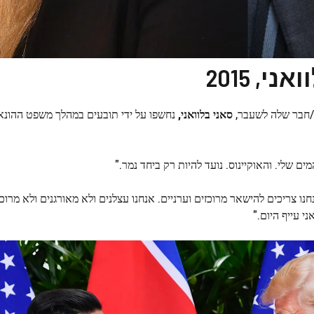
, 2015
סאני בלוואני,
נחשפו על ידי תובעים במהלך משפט ההונא
 שלי. והאוקיינוס. נועד להיות רק ביחד נמר."
נו צריכים להישאר מרוכזים וערניים. אנחנו עצלנים ולא מאורגנים ולא מרוכז
י עייף היום."