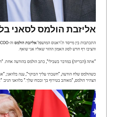
אליזבת הולמס לסאני בלוואני
התכתבות בין מייסד ת'ראנוס המושפל
אליזבת הולמס
וה-COO/חבר שלה לשעבר,
והציבו רף חדש לסוג האמון ההזוי שאליו אני שואף.
"אתה (הבריזה) במדבר בשבילי", כתב הולמס בהודעה אחת. "המים
כשהולמס שלח הודעה, "חשבתי עליך הבוקר", ענה בלוואני, "אנח
הצהיר הולמס, "מאוהב בטירוף בך ובכוח שלך." בלוואני הגיב: "אנ