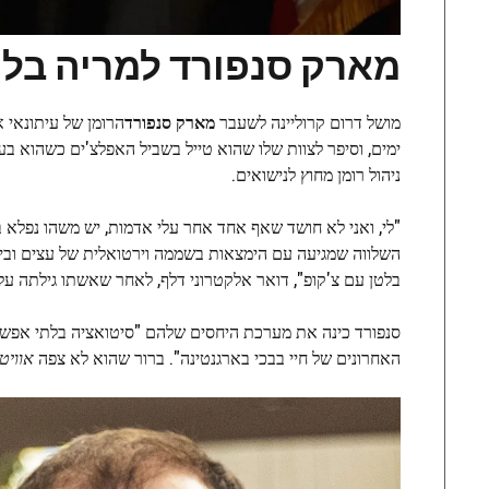
מארק סנפורד למריה בלן צ'פו
מושל דרום קרוליינה לשעבר
מארק סנפורד
הרומן של עיתונאי א
ימים, וסיפר לצוות שלו שהוא טייל בשביל האפלצ'ים כשהוא ב
ניהול רומן מחוץ לנישואים.
"לי, ואני לא חושד שאף אחד אחר עלי אדמות, יש משהו נפלא בש
השלווה שמגיעה עם הימצאות בשממה וירטואלית של עצים וביצו
בלטן עם צ'קופ", דואר אלקטרוני דלף, לאחר שאשתו גילתה על ה
סנפורד כינה את מערכת היחסים שלהם "סיטואציה בלתי אפש
האחרונים של חיי בבכי בארגנטינה". ברור שהוא לא צפה
אוויט