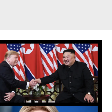
דלג
תוכן