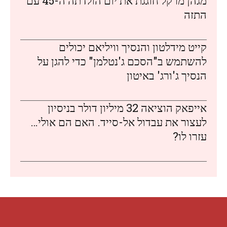
מגהן מרקל חוגגת את יום הולדתה ה-45 עם
התזה
קייט מידלטון והנסיך וויליאם יכולים
להשתמש ב"הסכם ג'נטלמן" כדי להגן על
הנסיך ג'ורג' באיטון
אייפאק הוציאה 32 מיליון דולר בניסיון
לעצור את עבדול אל-סייד. האם הם אולי…
עזרו לו?