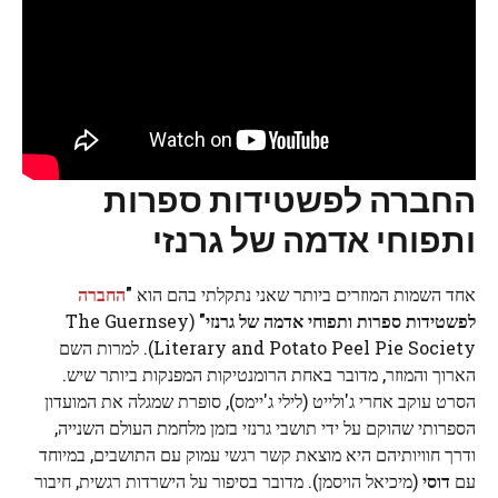
החברה לפשטידות ספרות
ותפוחי אדמה של גרנזי
אחד השמות המוזרים ביותר שאני נתקלתי בהם הוא
"
החברה
לפשטידות ספרות ותפוחי אדמה של גרנזי"
(The Guernsey
Literary and Potato Peel Pie Society). למרות השם
הארוך והמוזר, מדובר באחת הרומנטיקות המפנקות ביותר שיש.
הסרט עוקב אחרי ג'ולייט (לילי ג'יימס), סופרת שמגלה את המועדון
הספרותי שהוקם על ידי תושבי גרנזי בזמן מלחמת העולם השנייה,
ודרך חוויותיהם היא מוצאת קשר רגשי עמוק עם התושבים, במיוחד
עם
דוסי
(מיכיאל הויסמן). מדובר בסיפור על הישרדות רגשית, חיבור