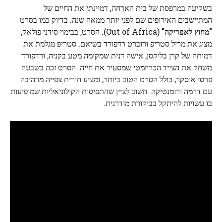
בשקיעה במרפסת של בית הארחה, דמיינתי את החיים של
המתיישבים האירופים שם לפני יותר ממאה שנה. בדיוק כמו בסרט
"מחוץ לאפריקה"
(Out of Africa). הסרט, בבימוי סידני פולאק,
מציג את מריל סטריפ ורוברט רדפורד בשיאם. סטריפ מגלמת את
דמותה של קרן בליקסן, אישה דנית שמקימה מטע בקניה, ורדפורד
משחק את הצייד הכריזמטי שמסעיר את חייה. הסרט זכה בשבעה
פרסי אוסקר, כולל הסרט הטוב ביותר, ומציע חוויית צפייה מרהיבה
עם דרמה ורומנטיקה. חשוב לציין שהתפיסות הקולוניאליות שמופיעות
בו עשויות להיתקל בביקורת מודרנית.