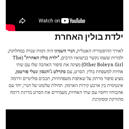
ילדת בולין האחרת
לאורך ההיסטוריה האנגלית,
הנרי השמיני
היה דמות שנויה במחלוקת,
ולמרות ששמו נקשר בנישואיו הרבים,
"ילדת בולין האחרת"
(The
Other Boleyn Girl) מציגה את סיפור האהבה שלו עם שתי
אחיות למשפחת בולין. הסרט, עם
סקרלט ג'והנסון
ו
נטלי פורטמן
,
מציע סיפור מרתק על שאיפות משפחתיות, תככים פוליטיים ודרמה
אינטימית בין ארבע קירות הארמון. תחילת שלטונו של הנרי, יחד עם
אהבותיו ויחסיו עם שתי האחיות, מעמידים את הסרט בדרגת דרמה
מהודקת ומסקרנת.