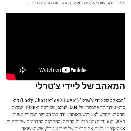
אמיתי ותחושות של בית באמצע התקופות הקשות ביותר.
המאהב של ליידי צ'טרלי
"המאהב של ליידי צ'טרלי"
(Lady Chatterley’s Lover) הוא
סרט עיבוד חדש לספרו של
D.H. לורנס
, שפורסם ב-1928. למרות
שהסרט החדש לא מרגש באותה מידה כמו הסיפור המקורי בשנות
ה-20, הוא עדיין נוגע בכימיה החזקה וההתרסה החברתית שהייתה בו.
אמה קורין
מגלמת את הדמות של ליידי צ'טרלי, אישה נשואה