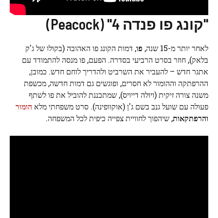
"קונג פו פנדה 4" (Peacock)
לאחר יותר מ-15 שנה,
פו
, דמות הקונג פו האהובה (בקולו של ג'ק
בלאק), חוזר בסרט הרביעי בסדרה. הפעם, פו מנסה להתמודד עם
אתגר חדש – להעביר את השרביט ולהדריך לוחם חדש. כמובן,
ההרפתקה וההומור לא חסרים, ופוגשים גם דמות חדשה, מכשפת
משנה צורה זיקית (ויולה דייויס), שמתכננת להוביל את פו לשתף
פעולה עם שועל גנב בשם ג'ן (אוקוופינה). סרט משפחתי מלא
הומור
והרפתקאות
, שיהפוך לחוויית צפייה כיפית לכל המשפחה.