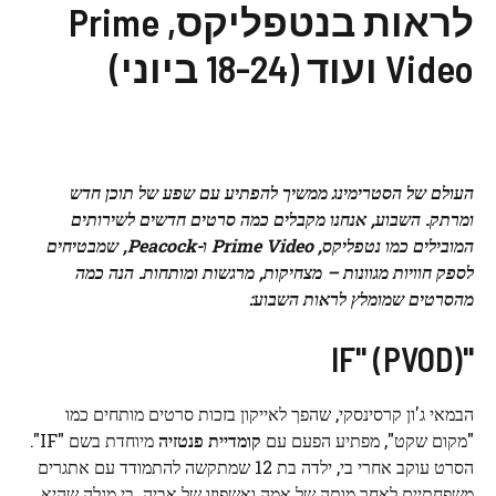
לראות בנטפליקס, Prime
Video ועוד (18-24 ביוני)
העולם של הסטרימינג ממשיך להפתיע עם שפע של תוכן חדש
ומרתק. השבוע, אנחנו מקבלים כמה סרטים חדשים לשירותים
המובילים כמו נטפליקס, Prime Video ו-Peacock, שמבטיחים
לספק חוויות מגוונות – מצחיקות, מרגשות ומותחות. הנה כמה
מהסרטים שמומלץ לראות השבוע:
"IF" (PVOD)
הבמאי ג'ון קרסינסקי, שהפך לאייקון בזכות סרטים מותחים כמו
"מקום שקט", מפתיע הפעם עם
קומדיית פנטזיה
מיוחדת בשם "IF".
הסרט עוקב אחרי בי, ילדה בת 12 שמתקשה להתמודד עם אתגרים
משפחתיים לאחר מותה של אמה ואשפוזו של אביה. בי מגלה שהיא