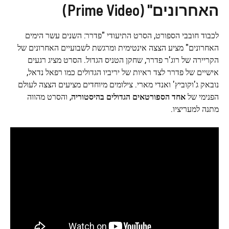
האחרונים" (Prime Video)
לכבוד חובבי הספורט, הסרט התיעודי "פדרר: השנים עשר הימים
האחרונים" מציע הצצה אינטימית ומרגשת לשבועיים האחרונים של
הקריירה של רוג'ר פדרר, שחקן הטניס הגדול. הסרט מציג רגעים
אישיים של פדרר לצד ראיות של יריביו הגדולים כמו רפאל נדאל,
נובאק ג'וקוביץ' ואנדי מארי. צילומים מיוחדים מציעים הצצה לעולם
הפנימי של
אחד הספורטאים הגדולים בהיסטוריה
, והסרט מהווה
מתנה למעריציו.