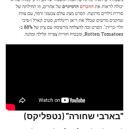
יכולה לראות את
החברים
הדמיוניים
של אחרים, וזו תחילתה של
סדרת גילויים מרגשת. הסרט מציג עולם צבעוני ודמוי, עם צוות
שחקנים מרשים שכלל את ריאן ריינולדס, סטיב קארל ו-פיבי
וולר-ברידג'. הסרט זכה להצלחה מרשימה עם ציון של 88% ב-
Rotten Tomatoes, ומבטיח חוויית צפייה קלילה ומהנה.
"בארבי שחורה" (נטפליקס)