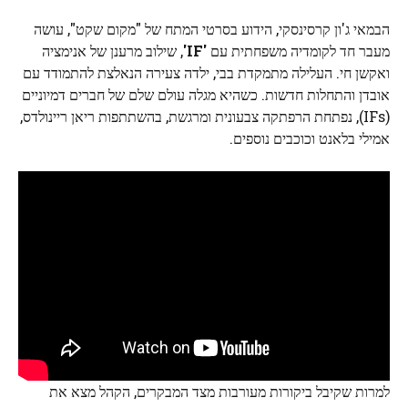
הבמאי ג'ון קרסינסקי, הידוע בסרטי המתח של "מקום שקט", עושה
מעבר חד לקומדיה משפחתית עם
'IF'
, שילוב מרענן של אנימציה
ואקשן חי. העלילה מתמקדת בבי, ילדה צעירה הנאלצת להתמודד עם
אובדן והתחלות חדשות. כשהיא מגלה עולם שלם של חברים דמיוניים
(IFs), נפתחת הרפתקה צבעונית ומרגשת, בהשתתפות ריאן ריינולדס,
אמילי בלאנט וכוכבים נוספים.
למרות שקיבל ביקורות מעורבות מצד המבקרים, הקהל מצא את