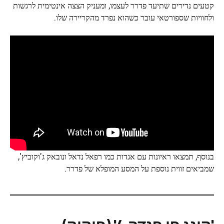
קטעים נדירים שתיעד פדרר לעצמו, ומעניק הצצה אינטימית לרגשות
ולחוויות שספורטאי עובר כשהוא נפרד מהקריירה שלו.
בנוסף, תמצאו ראיונות עם אגדות כמו רפאל נדאל ונובאק ג'וקוביץ',
שמביאים זווית נוספת על המסע המופלא של פדרר.