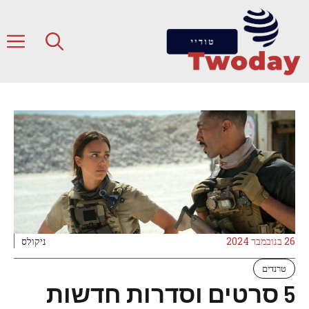
דלג
תוכן
ת
26 בנובמבר 2024
ניקולס
טרנדים
‏5 סרטים וסדרות חדשות