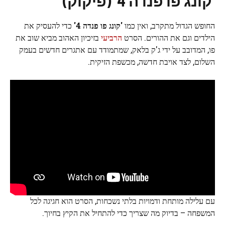
'קונג פו פנדה 4' (פיקוק)
החופש הגדול מתקרב, ואין כמו
'קונג פו פנדה 4'
כדי להעסיק את
הילדים וגם את ההורים. הסרט
הרביעי
בזיכיון האהוב מביא שוב את
פו, המדובב על ידי ג'ק בלאק, שמתמודד עם אתגרים חדשים בעמק
השלום, לצד אויבת חדשה, מכשפת הזיקית.
עם עלילה מותחת ודמויות בלתי נשכחות, הסרט הוא חגיגה לכל
המשפחה – בדיוק מה שצריך כדי להתחיל את הקיץ בחיוך.