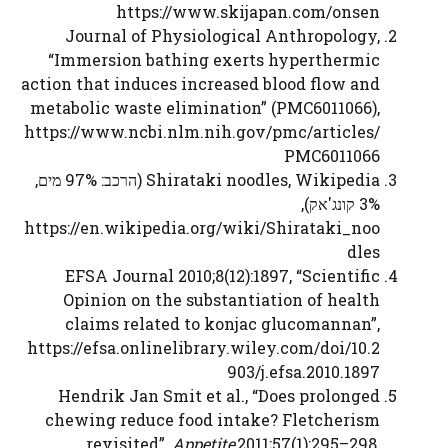
https://www.skijapan.com/onsen
Journal of Physiological Anthropology,
“Immersion bathing exerts hyperthermic
action that induces increased blood flow and
metabolic waste elimination” (PMC6011066),
https://www.ncbi.nlm.nih.gov/pmc/articles/
PMC6011066
Shirataki noodles, Wikipedia (הרכב: 97% מים,
3% קונג'אק),
https://en.wikipedia.org/wiki/Shirataki_noo
dles
EFSA Journal 2010;8(12):1897, “Scientific
Opinion on the substantiation of health
claims related to konjac glucomannan”,
https://efsa.onlinelibrary.wiley.com/doi/10.2
903/j.efsa.2010.1897
Hendrik Jan Smit et al., “Does prolonged
chewing reduce food intake? Fletcherism
revisited”,
Appetite
2011;57(1):295–298,