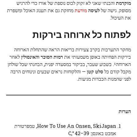
מוקדמת
והבנתי שאני לא זקוק לכוס נוספת של אורז כדי להרגיש
מסופק. גישה של
לעיסה
מודעת
מחזקת גם את תענוג האוכל ומשפרת
את העיכול.
לפתוח
כל
ארוחה
בירקות
מחקר התערבות בקרב צעירות בריאות הראה שהתחלת הארוחה
בירקות הפחיתה באופן משמעותי את
רמות הסוכר והאינסולין
לאחר
הארוחה⁶. בשבוע שעבר, בביקור במסעדה יפנית, הבחנתי שכל שולחן
מקבל קודם כל
סלט קטן
— והלקוחות נראים שבעים ונינוחים הרבה
לפני שהמנות הכבדות מגיעות.
הערות
How To Use An Onsen, SkiJapan, טמפרטורת
אמבט באונסן: 39–42 °C,