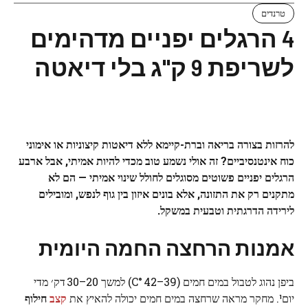
טרנדים
4 הרגלים יפניים מדהימים
לשריפת 9 ק"ג בלי דיאטה
להרזות בצורה
בריאה
ו
ברת-קיימא
ללא דיאטות קיצוניות או אימוני
כוח אינטנסיביים? זה אולי נשמע טוב מכדי להיות אמיתי, אבל ארבע
הרגלים יפניים
פשוטים מסוגלים לחולל שינוי אמיתי — הם לא
מתקנים רק את התזונה, אלא בונים
איזון בין גוף לנפש
, ומובילים
לירידה הדרגתית וטבעית במשקל.
אמנות
הרחצה
החמה
היומית
ביפן נהוג לטבול במים חמים (39–42 °C) למשך 20–30 דק׳ מדי
יום¹. מחקר מראה שרחצה במים חמים יכולה להאיץ את
קצב
חילוף