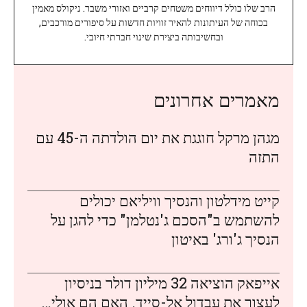
הרב שלו כולל דיווחים משטחים קרביים ואזורי משבר. ניקולס מאמין
בכוחה של העיתונות להאיר זוויות חדשות על סיפורים מורכבים,
ובחשיבותה ביצירת שינוי חברתי חיובי.
מאמרים אחרונים
מגהן מרקל חוגגת את יום הולדתה ה-45 עם
התזה
קייט מידלטון והנסיך וויליאם יכולים
להשתמש ב"הסכם ג'נטלמן" כדי להגן על
הנסיך ג'ורג' באיטון
אייפאק הוציאה 32 מיליון דולר בניסיון
לעצור את עבדול אל-סייד. האם הם אולי…