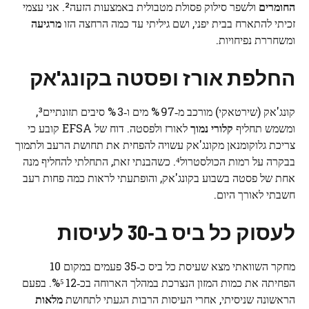
החומרים
ולשפר סילוק פסולת מטבולית באמצעות הזעה². אני עצמי
זכיתי להתארח בבית יפני, ושם גיליתי עד כמה הרחצה הזו
מרגיעה
ומשחררת נפיחויות.
החלפת
אורז
ופסטה
בקונג
'אק
קונג'אק (שירטאקי) מורכב מ‑97 % מים ו‑3 % סיבים תזונתיים³,
ומשמש תחליף
קלורי נמוך
לאורז ולפסטה. דוח של EFSA קובע כי
צריכת גלוקומנאן מקונג'אק עשויה להפחית את תחושת הרעב ולתמוך
בבקרה על רמות הכולסטרול⁴. כשהבנתי זאת, התחלתי להחליף מנה
אחת של פסטה בשבוע בקונג'אק, והופתעתי לראות כמה פחות רעב
חשבתי לאורך היום.
לעסוק
כל
ביס
ב
‑30 לעיסות
מחקר השוואתי מצא שעיסת כל ביס כ‑35 פעמים במקום 10
הפחיתה את כמות המזון הנצרכת במהלך הארוחה בכ‑12 %⁵. בפעם
הראשונה שניסיתי, אחרי העיסות הרבות הגעתי לתחושת
מלאות