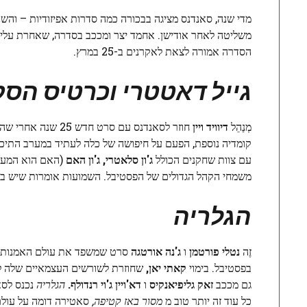
מדי שנה, סאנדנס מציגה בבכורה כמה סדרות אפיזודיות – והש
משליטה לאחר אודישן. אחמד יצר ומככב בסדרה, שאחרת על
הסדרה אמורה לצאת לאקרנים ב-25 במרץ.
גייל דאטטרי וכרטיס הס
מְנַהֵל
דיוויד ויין
חוזר לסאנדנס עם סרט חדש 25 שנה אחרי שהפסטיבל הציג בבכורה את קלאסיקת הקאלט שלו,
קומדיה נוספת, הפעם על חיפושה של כלה לעתיד במערב התיכו
עם צוות שחקנים הכולל
ג'ון סלאטרי,
ג'ון האם
(האם הוא המעב
משמחי הקהל הגדולים של הפסטיבל. השמועות אומרות שיש בה
הגלריה
זֶה
נטלי פורטמן
ו
ג'נה אורטגה
סרט שמשפד את עולם האמנות הע
בפסטיבל. בימוי
קאתי יאן,
שחוזרת לשורשים העצמאיים שלה לאח
גם מככב
זאק גליפיאנקיס
ו
דא'ויין ג'וי רנדולף.
הגלריה
נכנס לסא
כל עוד זה יותר טוב מ
מסור באז קטיפה,
סאטירה דומה על עול