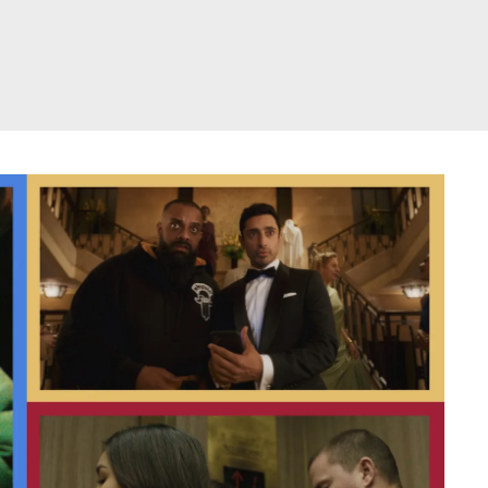
דלג
תוכן