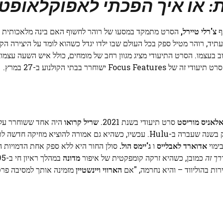
 או איך הפכתי לאפוקלאופט
ף
צ'רלי טיירל,
הסרט מתמקד במסעו של רוהר לחשוף האם בינה מלאכותית 
יד, רוהר מטיל ספק בכל העולם שבו ילדו יגדל כשהוא לומד על היצירה ה
מו. הסרט התיעודי מציג מגוון רחב של מומחים, כולל איש השעה עצמו: OpenAI's
Focus ישוחרר בבתי הקולנוע ב-27 במרץ.
לאניס מוריסט
סרט תיעודי בשנת 2021.
שריל קרואו
היה אחד ששוחרר על 
Showtime בשנת 2022. סרט תיעודי של לילית יריד יצא רק בשנה שעברה ב-Hulu. עכשיו, כשהיא גם אמורה להו
ימוי
אדוארד לאבלייס
ו
ג'יימס הול.
סולן החור היא ללא ספק אחת הדמויות ה
רך זה
כמובן, כשהיא זרקה קומפקטית של איפור
מדונה
הארווי ויינשטיין
מזמינה אותך למסיבה פר