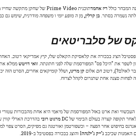
נה המבחר כולל
ריז אחמד
תוכנית Prime Video של שחקן מתקשה 
ילתה נשמרה בסתר.
בן קרלין,
מִן
ה
מופע יומי
ו
משפחה מודרנית,
שימש גם כמפ
קס של סלבריטאים
קיץ אמריקאי רטוב.
האחרו
ן לשפר את "היכל פס" המפורסמת שלה לפני חתונתה.
זואי דויטש
ממלא את 
ר לאולם?),
רטוב חם
אלום
קן מרינו,
ושלל קומיקאים אחרים, הסרט הזה יכו
 לפחות סצנה אחת שתגרום לקהל לצרוח.
כשווי ואת ארט באזל המפורסמת של מיאמי היא אחת מהבכורות עטורי הכ
ר תקופה קצרה בעולם הבימוי של DC
מרגוט רובי
בהדרכת הארלי קווין
ע
נדנס בחיפוש אחר הפצה – וכשפורטמן ואורטגה גם מפיקים, הסרט צפוי למצ
ם האמנות שכיכב
ג'ייק ג'ילנהה
l והוצג בבכורה בפסטיבל ב-2019.