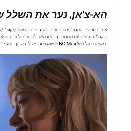
הא-צ'אן, נער את השלל ש
אחד הסרטים המדוברים בתחרות השנה מככב
רינקו קיקוצ'י
שֶׁ
קיקוצ'י נסוג מהעולם ומתבודד. היא משודלה חזרה לחברה באמצע
ובמאי בפועל ב-HBO Max's
טוקיו סגן.
יש לו כשרון ויזואלי 