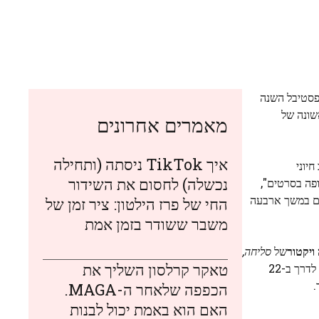
 הפסטיבל השנה
1981 וארגן את המהדורה הראשונה של
מאמרים אחרונים
איך TikTok ניסתה (ותחילה
יוני
נכשלה) לחסום את השידור
פה בסרטים",
תם במשך ארבעה
החי של פרז הילטון: ציר זמן של
משבר ששודר בזמן אמת
 ויקטור
של
סליחה,
טאקר קרלסון השליך את
כולם הושקו בפסטיבל בשנה שעברה וכעת הם מתמודדים באוסקר. לקראת מהדורת 2026, שיוצאת לדרך ב-22
.
הכפפה שלאחר ה-MAGA.
האם הוא באמת יכול לבנות