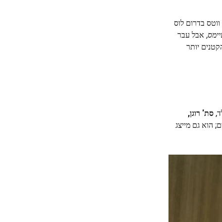
ס משנת 2022. המתרחש בשכונת ווטס בדרום לוס
יימס,
אבל עבר
קטנים יותר
ד,
סת' רוגן,
; הוא גם מייצג