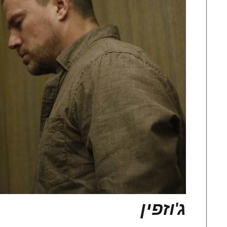
ג'וזפין