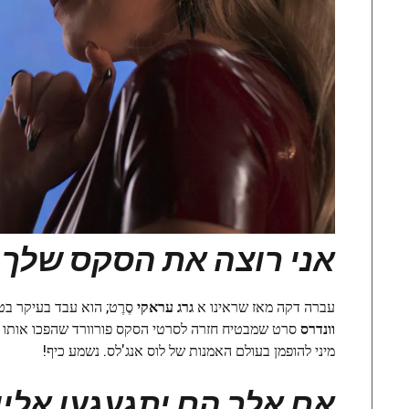
אני רוצה את הסקס שלך
עברה דקה מאז שראינו א
גרג עראקי
סֶרֶט; הוא עבד בעיקר בט
וונדרס
סרט שמבטיח חזרה לסרטי הסקס פורוורד שהפכו אותו ל
מיני להופמן בעולם האמנות של לוס אנג'לס. נשמע כיף!
אם אלך הם יתגעגעו אליי