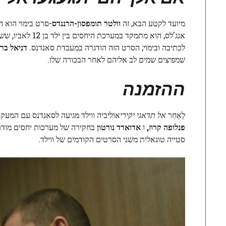
מיועד לקטע הבא, זה
וולטר תומפסון-הרננדס
אנג'לס, הוא מתמקד במערכת היחסים בין ילד בן 12 לאביו, ששוחרר לאחרונה מהכלא. תומפסון-הרננדס עבד במקור ככתב עבור
לכתיבה ובימוי; הסרט הזה הודגרה במעבדת סאנדנס.
דניאל בר
שמפיצים שמים לב אליהם לאחר הבכורה שלו.
ההזמנה
לְאַחַר
אל תדאגי יקירי
אוליביה ווילד מגיעה לסאנדנס עם המעקב
פנלופה קרוז,
ו
אדוארד נורטון
בחקירה של מערכות יחסים מודרני
סטייה טונאלית משני הסרטים הקודמים של ווילד.