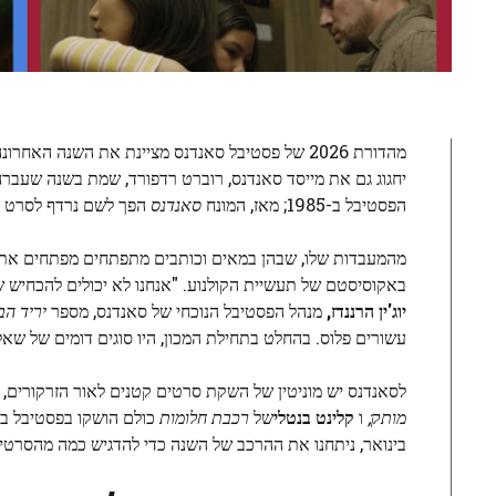
מהדורת 2026 של פסטיבל סאנדנס מציינת את השנה ה
הפסטיבל ב-1985; מאז, המונח
סאנדנס
הפך לשם נרדף לסרט ע
מהמעבדות שלו, שבהן במאים וכותבים מתפתחים מפתחים את עב
באקוסיסטם של תעשיית הקולנוע. "אנחנו לא יכולים להכחיש ש
יוג'ין הרננדז,
מנהל הפסטיבל הנוכחי של סאנדנס, מספר
יריד הב
עשורים פלוס. בהחלט בתחילת המכון, היו סוגים דומים של ש
לסאנדנס יש מוניטין של השקת סרטים קטנים לאור הזרקורים,
מותק;
ו
קלינט בנטלי
של
רכבת חלומות
בינואר, ניתחנו את ההרכב של השנה כדי להדגיש כמה מהסרטי