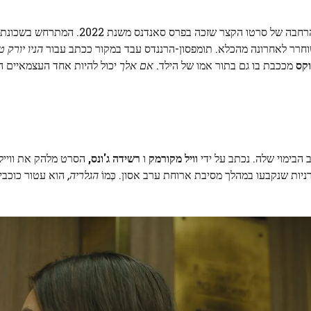
-סרט בימוי הוא הרחבה של סרטו הקצר שזכה בפרס סאנדנ
הניו יורק ט
וקס
מככבת בו גם בתור אמו של הילד.
אם אלך
יכול להיות אחד העצמאיים ה
 הבימוי שלה. נכתב על ידי
וויל מקורמק
ו
רשידה ג'ונס,
הסרט מלהק את ווייל
ות שנקבעו במהלך מסיבת ארוחת ערב אסון. כְּמוֹ
הגלריה,
הוא עטור כוכבים