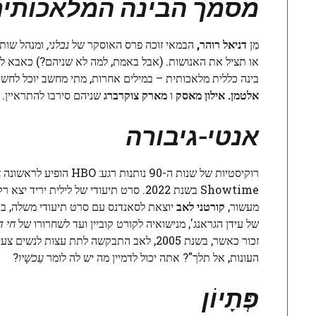
מסמך הבינה המלאכותית:
מִן
דניאל רוהר,
הבמאי זוכה פרס האוסקר של
נבלני,
ומנהל שות
או תציל את האנושות. (אבל באמת, למה לא שניהם?) כאבא לעת
בינה כללית מלאכותית – במילים אחרות, מתי מחשב יוכל לחשוב בעצ
אלטמן.
אילון מאסק
ו
מארק צוקרברג
שניהם סירבו להתראיין. סרט תיעודי זה של  Features
אנטי-גיבורה
רוקיסטיות של שנות ה-90 נותנות רגע: HBO הופיע לראשונה
א
מעשור,
קורטני לאב
יוצאת לסאנדנס עם סרט תיעודי משלה, בב
של עידן הגראנג', מנישואיה לקורט קוביין ועד לשחרורו של
חי ד
זכור כאשר, בשנת 2005, לאב התבקשה לתת עצות לנשים צעירות בהוליווד – והיא נחרמה, "אם
העונות, אל תלך"? אתה יכול לדמיין מה יש לה לומר
עַכשָׁיו
?
פְּתָיוֹן