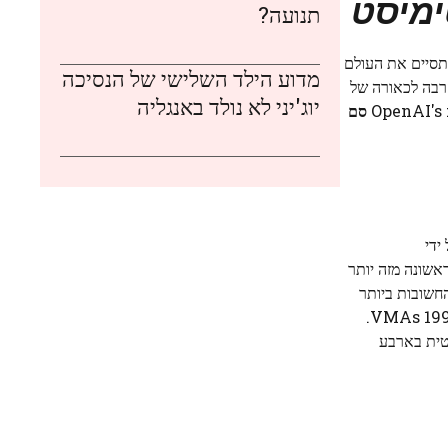
ימיסט
תנועה?
תסיים את העולם
מדוע הילד השלישי של הנסיכה
קרבה לכאורה של
יוג'יני לא נולד באנגליה
סם
ידי
ציא מוזיקה חדשה לראשונה מזה יותר
חשובות ביותר
במהלך ראיון חי ב-VMAs 1995.
טית בארבע