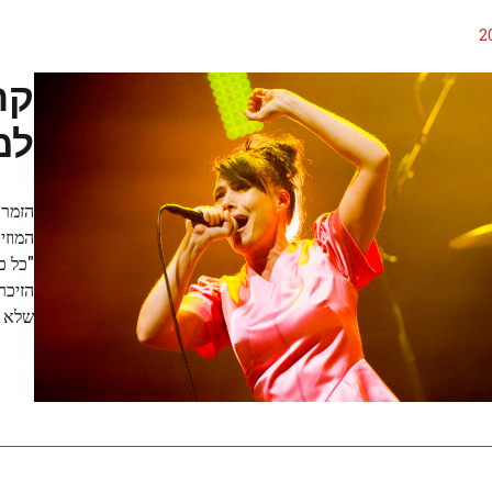
קת
למ
הזמרת
"כל כ
הזיכר
שלא להי