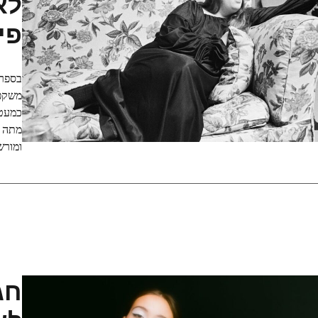
לא
פי
בספר 
משקפת
ומורש
חג