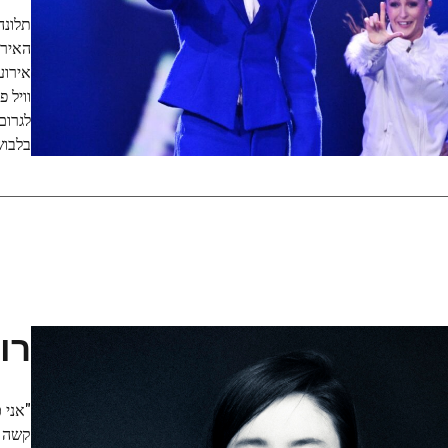
תלונה
האירו
וויל 
לגרום
בלבוש 
רו
"אני 
קשה ל