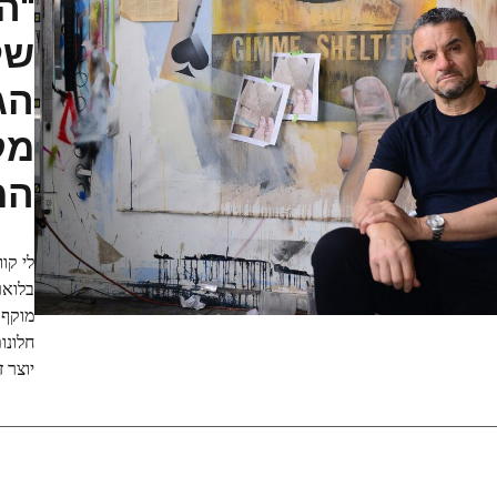
"ה
שלי
הג
מק
המ
לי קו
מוקף 
חלונו
יוצר ז