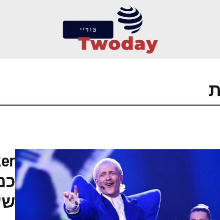
ת
כמ
שע