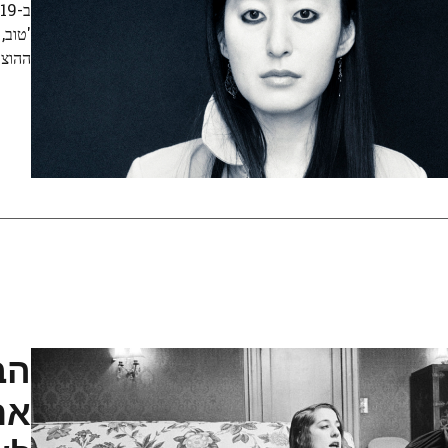
'טוב,
ההוצא
הב
את