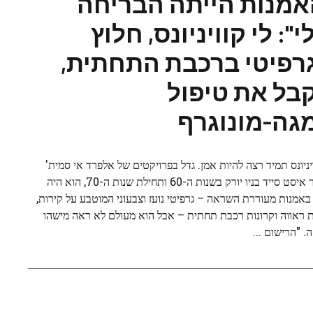
אמנות הייתה הבריחה
": לי קוויניונס, חלוץ
רפיטי ברכבת התחתית,
בל את טיפול
גה-מונוגרף
ויניונס תמיד רצה להיות אמן. גדל בפרויקטים של אלפרד אי סמית'
בלואר איסט סייד בניו יורק בשנות ה-60 ותחילת שנות ה-70, הוא היה
באמנות מעוררת השראה – גרפיטי נועז וצבעוני המוטבע על קירות,
ת ראווה וקרונות רכבת תחתית – אבל הוא מעולם לא ראה מישהו
ה. "הרישום ...