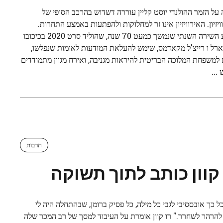
 על הזמר ההולנדי יוסט קליין עוררה דשדוש בהרכב הסופי של
ויזיון. האירוויזיון אינו זר למחלוקות ולהפתעות באמצע התחרות.
אירוע השירה השנתי שנמשך כמעט 70 שנה, שהוליד סרט 2020 בכיכובו
פארל ו רייצ'ל מקאדמס, שימש להעלאת המודעות לאומות שנפלשו,
 למשפחת המלוכה הבריטית להיראות מגניבה, ואירח מגוון מתמודדים
...
תרבות
 קוון כותב לתוך תשוקה
כל כך אובססיבי לגבי כל מילה, כל פסיק ברומן, שבהתחלה היה לי
הרהר לשחרר." רו קוון אומרת על העיבוד למסך של רב המכר שלה