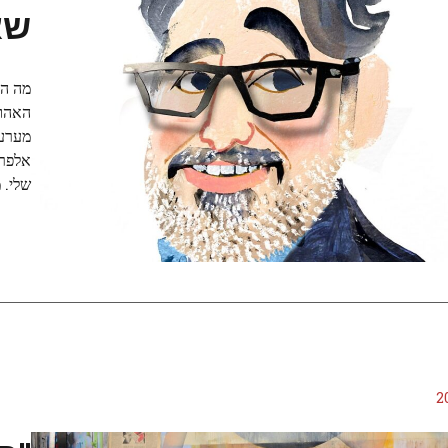
שא
מה הר
האהוב
מערער
אלפרד
שלי. 