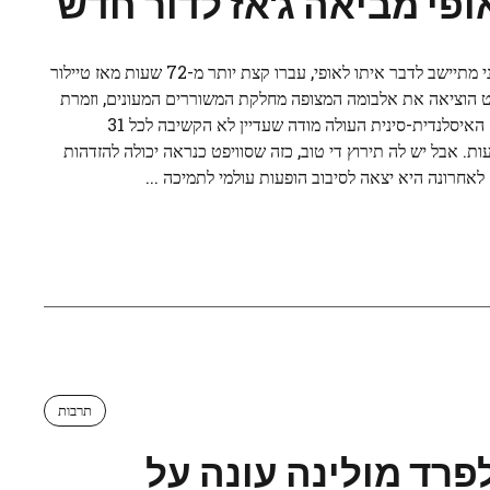
ופי מביאה ג'אז לדור חדש
כשאני מתיישב לדבר איתו לאופי, עברו קצת יותר מ-72 שעות מאז טיילור
ט הוציאה את אלבומה המצופה מחלקת המשוררים המעונים, וזמרת
הג'אז האיסלנדית-סינית העולה מודה שעדיין לא הקשיבה לכל 31
ות. אבל יש לה תירוץ די טוב, כזה שסוויפט כנראה יכולה להזדהות
 לאחרונה היא יצאה לסיבוב הופעות עולמי לתמיכה ...
תרבות
פרד מולינה עונה על