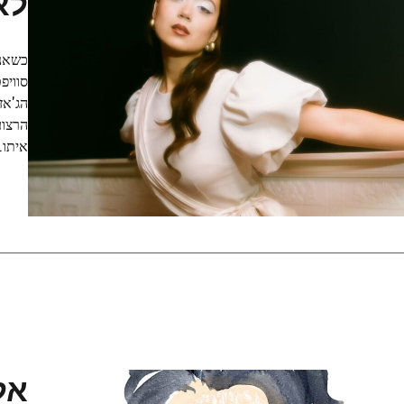
לא
סוויפ
הרצוע
איתו.
אל