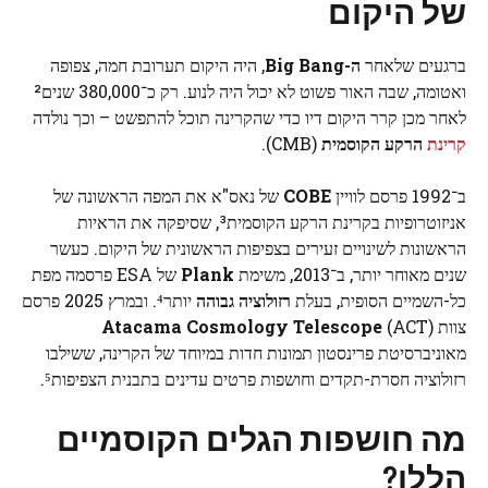
של היקום
ברגעים שלאחר
ה-Big Bang
, היה היקום תערובת חמה, צפופה
ואטומה, שבה האור פשוט לא יכול היה לנוע. רק כ־380,000 שנים²
לאחר מכן קרר היקום דיו כדי שהקרינה תוכל להתפשט – וכך נולדה
קרינת
הרקע הקוסמית
(CMB).
ב־1992 פרסם לוויין
COBE
של נאס"א את המפה הראשונה של
אניזוטרופיות בקרינת הרקע הקוסמית³, שסיפקה את הראיות
הראשונות לשינויים זעירים בצפיפות הראשונית של היקום. כעשר
שנים מאוחר יותר, ב־2013, משימת
Plank
של ESA פרסמה מפת
כל-השמיים הסופית, בעלת
רזולוציה גבוהה
יותר⁴. ובמרץ 2025 פרסם
צוות
(ACT)
Atacama Cosmology Telescope
מאוניברסיטת פרינסטון תמונות חדות במיוחד של הקרינה, ששילבו
רזולוציה חסרת-תקדים וחושפות פרטים עדינים בתבנית הצפיפות⁵.
מה חושפות הגלים הקוסמיים
הללו?