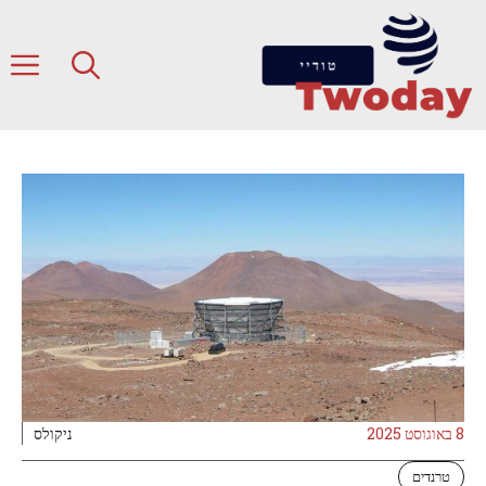
דלג
תוכן
ת
8 באוגוסט 2025
ניקולס
טרנדים