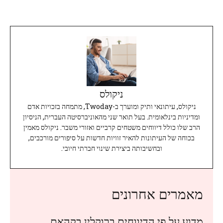
ניקולס
ניקולס, עיתונאי ותיק ומוערך ב-Twoday, מתמחה בזכויות אדם
ומדיניות בינלאומית. בעל תואר שני מהאוניברסיטה העברית, הניסיון
הרב שלו כולל דיווחים משטחים קרביים ואזורי משבר. ניקולס מאמין
בכוחה של העיתונות להאיר זוויות חדשות על סיפורים מורכבים,
ובחשיבותה ביצירת שינוי חברתי חיובי.
מאמרים אחרונים
מדוע על פי הדיווחים ברוקלין בקהאם