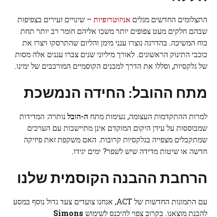
התצלומים החדשים מגלים
אניזוטרופיות
– שינויים זעירים בצפיפות
שבהם חלקים מעט צפופים יותר משכו אליהם חומר רב יותר תחת
כוח המשיכה. בהדרגה נוצרו ענני מימן והליום שהתרסקו ויצרו את
כוכבי התינוק הראשונים. לאורך מיליוני שנים צברו עננים אלה מסות
של גלקסיות, וסללו את הדרך למבנים הקוסמיים המורכבים של ימינו.
מתח ההובל: החידה הנמשכת
למרות ההתקדמות העצומה, נעימות מתח
ה-הובל
נותרה: המדידות
שמבוססות על עידן היקום המוקדם אינן מתיישבות עם הערכים
שמתקבלים מצפייה בגלקסיות קרובות. האם משקפת זאת פיזיקה
חדשה או שיטות מדידה שיש לשפר? ימים יגידו.
הרחבת ההבנה הקוסמית שלנו
עם התמונות החדשות של ACT, אנחנו צועדים צעד גדול נוסף במסע
להבנת מוצאנו. בקרוב צפוי להיכנס לשימוש
Simons