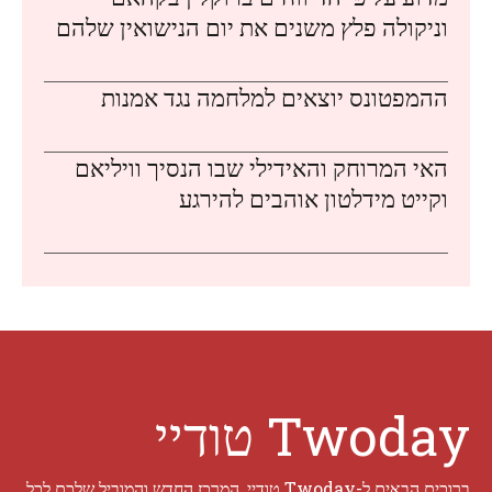
וניקולה פלץ משנים את יום הנישואין שלהם
ההמפטונס יוצאים למלחמה נגד אמנות
האי המרוחק והאידילי שבו הנסיך וויליאם
וקייט מידלטון אוהבים להירגע
Twoday טודיי
ברוכים הבאים ל-Twoday טודיי, המרכז החדש והמוביל שלכם לכל