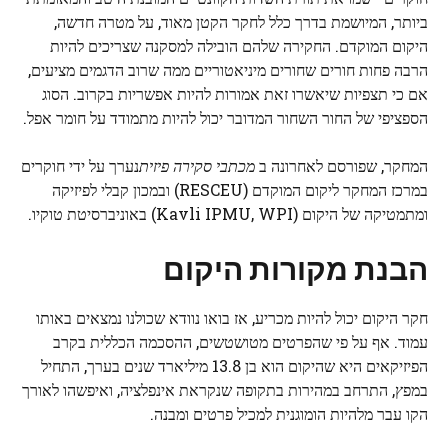
ביותר, המיושמת בדרך כלל לחקר הקטן מאוד, על מטרה חדשה,
היקום המוקדם. החקירה שלהם הובילה למסקנה שצריכים להיות
הרבה פחות חורים שחורים מיניאטוריים ממה שרוב הדגמים מציעים,
אם כי תצפיות שיאשרו זאת אמורות להיות אפשריות בקרוב. הסוג
הספציפי של החור השחור המדובר יכול להיות מתמודד על חומר אפל.
המחקר, שפורסם לאחרונה ב
מכתבי סקירה פיזית
נערך על ידי חוקרים
במרכז המחקר ליקום המוקדם (RESCEU) ובמכון קבלי לפיזיקה
ומתמטיקה של היקום (Kavli IPMU, WPI) באוניברסיטת טוקיו.
הבנת מקורות היקום
חקר היקום יכול להיות מכריע, אז בואו נוודא שכולנו נמצאים באותו
עמוד. אף על פי שהפרטים מטושטשים, ההסכמה הכללית בקרב
הפיזיקאים היא שהיקום הוא בן 13.8 מיליארד שנים בערך, התחיל
במפץ, התרחב במהירות בתקופה שנקראת אינפלציה, ואיפשהו לאורך
הקו עבר מלהיות הומוגנית למכיל פרטים ומבנה.