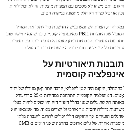
היקום. ואם משהו לא מסכים עם תצפיות מוצקות, זה לא יכול להיות
נכון או יכול לצייר רק חלק מתמונה במקרה הטוב.
במקרה זה, הצוות השתמש בגישה חדשנית כדי לתקן את המודל
המוביל של היווצרות PBH מאינפלציה קוסמית, כך שהוא יתיישר טוב
יותר עם התצפיות הנוכחיות וניתן לאמת אותו עוד יותר עם תצפיות
עתידיות על ידי מצפה כוכבי כבידה יבשתיים ברחבי העולם.
תובנות תיאורטיות על
אינפלציה קוסמית
"בהתחלה, היקום היה קטן להפליא, הרבה יותר קטן מגודלו של יחיד
אָטוֹם
. האינפלציה הקוסמית התרחבה במהירות ב-25 סדרי גודל.
באותה תקופה, גלים שנעו בחלל הזעיר הזה היו יכולים להיות בעלי
משרעות גדולות יחסית אך אורכי גל קצרים מאוד. מה שמצאנו הוא
שהגלים הזעירים אך החזקים הללו יכולים לתרגם להגברה בלתי
מוסברת אחרת של גלים ארוכים בהרבה שאנו רואים ב-CMB
הנוכחי", אמר יוקויאמה.