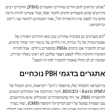
"אנחנו קוראים להם חורים שחורים ראשוניים (PBH), וחוקרים רבים
מרגישים שהם מועמדים חזקים לחומר אפל, אבל יצטרכו להיות הרבה
מהם כדי לספק את התיאוריה הזו", אמר הסטודנט לתואר שני ג'ייסון
קריסטיאנו.
"הם מעניינים גם מסיבות אחרות, שכן מאז החידוש האחרון של
אסטרונומיה של גלי כבידה, היו גילויים של בינארי
חור שחור
מיזוגים,
שניתן להסביר אם קיימים PBHs במספרים גדולים. אבל למרות
הסיבות החזקות הללו לשפע הצפוי שלהם, לא ראינו כאלה ישירות,
ועכשיו יש לנו מודל שאמור להסביר למה זה המצב".
אתגרים בדגמי PBH נוכחיים
כריסטיאנו והמנחה שלו, פרופסור ג'וניצ'י יוקויאמה, כיום המנהל של
Kavli IPMU ו-RESCEU, חקרו בהרחבה את המודלים השונים
להיווצרות PBH, אך גילו שהמתמודדים המובילים אינם מתיישבים
עם תצפיות בפועל על רקע המיקרוגל הקוסמי (CMB) , שזה בערך
כמו שארית טביעת אצבע מה-
המפץ הגדול
פיצוץ המציין את תחילת