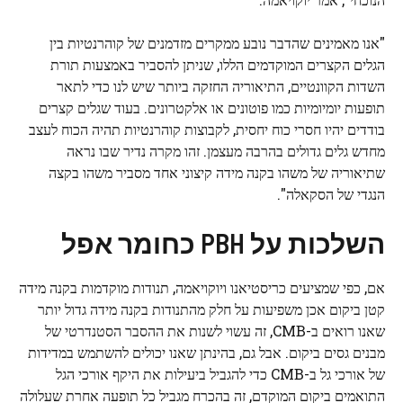
"אנו מאמינים שהדבר נובע ממקרים מזדמנים של קוהרנטיות בין
הגלים הקצרים המוקדמים הללו, שניתן להסביר באמצעות תורת
השדות הקוונטיים, התיאוריה החזקה ביותר שיש לנו כדי לתאר
תופעות יומיומיות כמו פוטונים או אלקטרונים. בעוד שגלים קצרים
בודדים יהיו חסרי כוח יחסית, לקבוצות קוהרנטיות תהיה הכוח לעצב
מחדש גלים גדולים בהרבה מעצמן. זהו מקרה נדיר שבו נראה
שתיאוריה של משהו בקנה מידה קיצוני אחד מסביר משהו בקצה
הנגדי של הסקאלה".
השלכות על PBH כחומר אפל
אם, כפי שמציעים כריסטיאנו ויוקויאמה, תנודות מוקדמות בקנה מידה
קטן ביקום אכן משפיעות על חלק מהתנודות בקנה מידה גדול יותר
שאנו רואים ב-CMB, זה עשוי לשנות את ההסבר הסטנדרטי של
מבנים גסים ביקום. אבל גם, בהינתן שאנו יכולים להשתמש במדידות
של אורכי גל ב-CMB כדי להגביל ביעילות את היקף אורכי הגל
התואמים ביקום המוקדם, זה בהכרח מגביל כל תופעה אחרת שעלולה