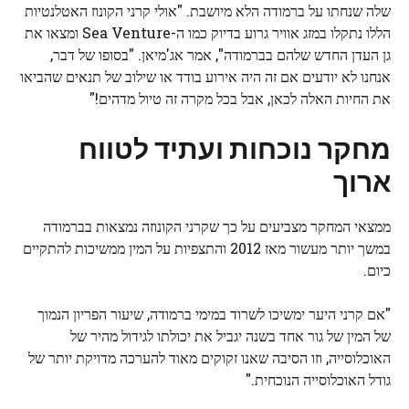
שלה שנחתו על ברמודה הלא מיושבת. "אולי קרני הקונוז האטלנטיות
הללו נתקלו במזג אוויר גרוע בדיוק כמו ה-Sea Venture ומצאו את
גן העדן החדש שלהם בברמודה", אמר אג'מיאן. "בסופו של דבר,
אנחנו לא יודעים אם זה היה אירוע בודד או שילוב של תנאים שהביאו
את החיות האלה לכאן, אבל בכל מקרה זה טיול מדהים!"
מחקר נוכחות ועתיד לטווח
ארוך
ממצאי המחקר מצביעים על כך שקרני הקונוזה נמצאות בברמודה
במשך יותר מעשור מאז 2012 והתצפיות על המין ממשיכות להתקיים
כיום.
"אם קרני היער ימשיכו לשרוד במימי ברמודה, שיעור הפריון הנמוך
של המין של גור אחד בשנה יגביל את יכולתו לגידול מהיר של
האוכלוסייה, וזו הסיבה שאנו זקוקים מאוד להערכה מדויקת יותר של
גודל האוכלוסייה הנוכחית."