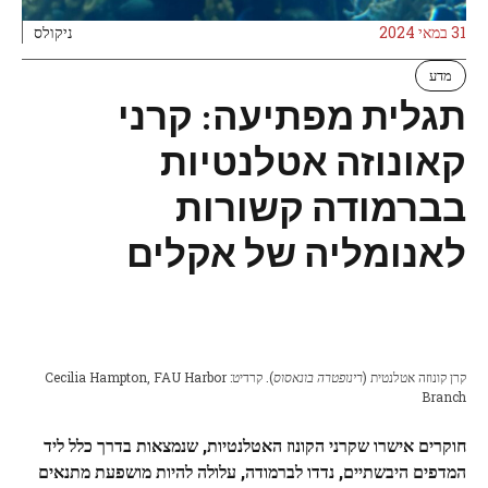
31 במאי 2024
ניקולס
מדע
תגלית מפתיעה: קרני
קאונוזה אטלנטיות
בברמודה קשורות
לאנומליה של אקלים
קרן קונוזה אטלנטית (
רינופטרה בונאסוס
). קרדיט: Cecilia Hampton, FAU Harbor
Branch
חוקרים אישרו שקרני הקונוז האטלנטיות, שנמצאות בדרך כלל ליד
המדפים היבשתיים, נדדו לברמודה, עלולה להיות מושפעת מתנאים