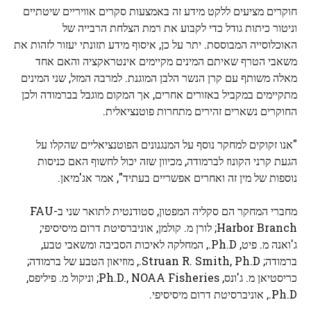
חוקרים מציעים ללקט מידע זה באמצעות סקרים אוויריים שיטתיים
וניטור כיתות גודל כדי לקבוע את רמת הצלחת הרבייה של
האוכלוסייה המבוססת. יתר על כן, איסוף מידע תזונתי יעזור לזהות את
משאבי הטרף שאיתם המינים מקיימים אינטראקציה והאם אחד
מאלה משותף עם קרן הנשר הלבן המוגנת. למרבה המזל, שני המינים
מתקיימים במקביל באזורים אחרים, אך המקום מוגבל בברמודה ולכן
החוקרים נשארים זהירים מתחרות פוטנציאלית.
"אנו זקוקים למחקר נוסף על המנגנונים הפוטנציאליים שהקלו על
הגעת קרני הקונוז לברמודה, מכיוון שזה יכול לחשוף האם כניסות
נוספות של מין זה ואחרים אפשריים בעתיד", אמר אג'מיאן.
מחברי המחקר הם סקליה המפטון, סטודנטית לתואר שני ב-FAU
Harbor Branch; לורן מ. קולמן, אוניברסיטת דרום מיסיסיפי;
ג'ואנה מ. פיט, Ph.D., המחלקה לאיכות הסביבה ומשאבי טבע,
ברמודה; Struan R. Smith, Ph.D., מוזיאון הטבע של ברמודה;
כריסטיאן מ. ג'ונס, Ph.D., NOAA Fisheries; וניקול מ. פיליפס,
Ph.D., אוניברסיטת דרום מיסיסיפי.