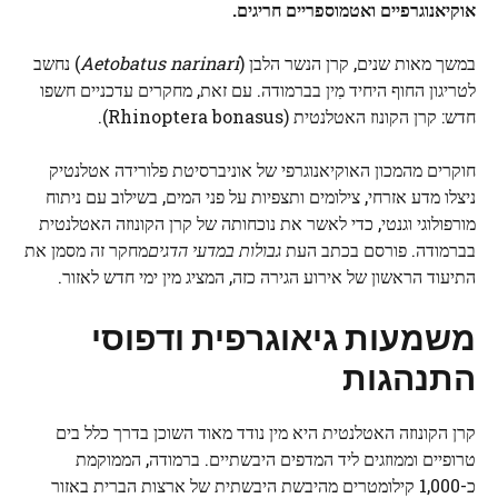
אוקיאנוגרפיים ואטמוספריים חריגים.
במשך מאות שנים, קרן הנשר הלבן (
Aetobatus narinari
) נחשב
לטריגון החוף היחיד
מִין
בברמודה. עם זאת, מחקרים עדכניים חשפו
חדש: קרן הקונוז האטלנטית (Rhinoptera bonasus).
חוקרים מהמכון האוקיאנוגרפי של אוניברסיטת פלורידה אטלנטיק
ניצלו מדע אזרחי, צילומים ותצפיות על פני המים, בשילוב עם ניתוח
מורפולוגי וגנטי, כדי לאשר את נוכחותה של קרן הקונוזה האטלנטית
בברמודה. פורסם בכתב העת
גבולות במדעי הדגים
מחקר זה מסמן את
התיעוד הראשון של אירוע הגירה כזה, המציג מין ימי חדש לאזור.
משמעות גיאוגרפית ודפוסי
התנהגות
קרן הקונוזה האטלנטית היא מין נודד מאוד השוכן בדרך כלל בים
טרופיים וממוזגים ליד המדפים היבשתיים. ברמודה, הממוקמת
כ-1,000 קילומטרים מהיבשת היבשתית של ארצות הברית באזור