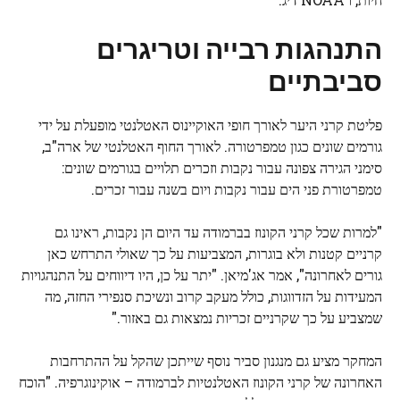
התנהגות רבייה וטריגרים
סביבתיים
פליטת קרני היער לאורך חופי האוקיינוס ​​האטלנטי מופעלת על ידי
גורמים שונים כגון טמפרטורה. לאורך החוף האטלנטי של ארה"ב,
סימני הגירה צפונה עבור נקבות וזכרים תלויים בגורמים שונים:
טמפרטורת פני הים עבור נקבות ויום בשנה עבור זכרים.
"למרות שכל קרני הקונוז בברמודה עד היום הן נקבות, ראינו גם
קרניים קטנות ולא בוגרות, המצביעות על כך שאולי התרחש כאן
גורים לאחרונה", אמר אג'מיאן. "יתר על כן, היו דיווחים על התנהגויות
המעידות על הזדווגות, כולל מעקב קרוב ונשיכת סנפירי החזה, מה
שמצביע על כך שקרניים זכריות נמצאות גם באזור."
המחקר מציע גם מנגנון סביר נוסף שייתכן שהקל על ההתרחבות
האחרונה של קרני הקונוז האטלנטיות לברמודה – אוקינוגרפיה. "הוכח