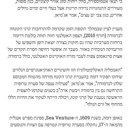
כי תנאי אטמוספירה, כולל רוחות ומזג אוויר קיצוניים, כגון סופות,
מעוררים התנהגויות נדידה חריגות אצל בעלי חיים ימיים גדולים
אחרים, כגון צבי ים עצים", אמר אג'מיאן.
מעניין לציין שבמהלך תקופת הזמן שקדמה להתרחבות קרני הקונוזה
לברמודה (חורף 2010), הצפון האטלנטי חווה תזוזה בולטת דרומה
ברוחות מערביות שהיו גם חזקות בצורה יוצאת דופן והשפיעו על
הדינמיקה הנוכחית באזור. מעבר זה איפשר דחיפה חסרת תקדים של
אצות סרגאסום צפות לעבר מזרח האוקיינוס ​​האטלנטי, כולל ברמודה.
"האנומליה האקלימטולוגית הזו והשינויים האוקיאנוגרפיים הנלווים
שיחקו תפקיד דומה בהעברת קרני הקונוז מזרחה מהטווח המבוסס
שלהן לברמודה", אמר אג'מיאן. "פעילות ענפה של סערה טרופית
התרחשה גם בין ברמודה ויבשת ארה"ב בשנים שקדמו לתצפית
הראשונה נטענת של קרני קונוז, ויכולה הייתה לעקור את החיות הללו
מהחוף אל זרם הגולף".
באופן דומה, בשנת 1609, ה-Sea Venture, ספינת מפרש אנגלית
מהמאה ה-17, נתקלה בסערה טרופית ונטרפה עם הצוות והנוסעים