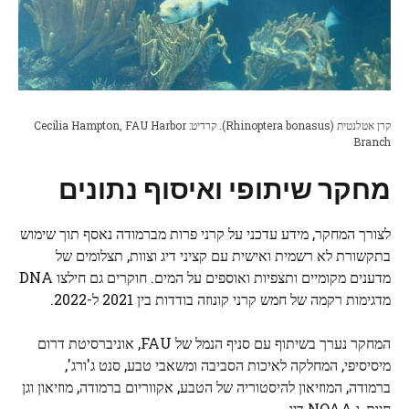
קרן אטלנטית (Rhinoptera bonasus). קרדיט: Cecilia Hampton, FAU Harbor
Branch
מחקר שיתופי ואיסוף נתונים
לצורך המחקר, מידע עדכני על קרני פרות מברמודה נאסף תוך שימוש
בתקשורת לא רשמית ואישית עם קציני דיג וצוות, תצלומים של
מדענים מקומיים ותצפיות ואוספים על המים. חוקרים גם חילצו
DNA
מדגימות רקמה של חמש קרני קונוזה בודדות בין 2021 ל-2022.
המחקר נערך בשיתוף עם סניף הנמל של FAU, אוניברסיטת דרום
מיסיסיפי, המחלקה לאיכות הסביבה ומשאבי טבע, סנט ג'ורג',
ברמודה, המוזיאון להיסטוריה של הטבע, אקווריום ברמודה, מוזיאון וגן
חיות, ו
NOAA
דיג.