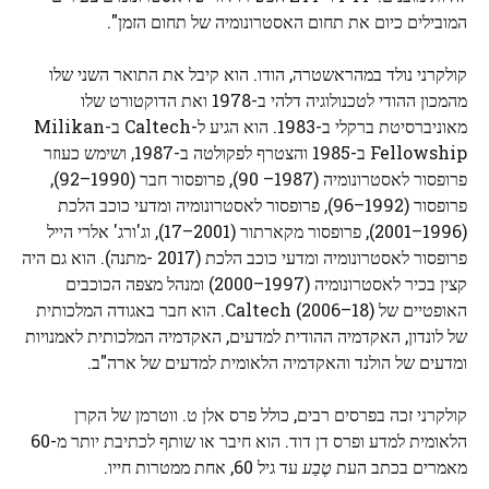
המובילים כיום את תחום האסטרונומיה של תחום הזמן".
קולקרני נולד במהראשטרה, הודו. הוא קיבל את התואר השני שלו
מהמכון ההודי לטכנולוגיה דלהי ב-1978 ואת הדוקטורט שלו
מאוניברסיטת ברקלי ב-1983. הוא הגיע ל-Caltech ב-Milikan
Fellowship ב-1985 והצטרף לפקולטה ב-1987, ושימש כעוזר
פרופסור לאסטרונומיה (1987– 90), פרופסור חבר (1990–92),
פרופסור (1992–96), פרופסור לאסטרונומיה ומדעי כוכב הלכת
(1996–2001), פרופסור מקארתור (2001–17), וג'ורג' אלרי הייל
פרופסור לאסטרונומיה ומדעי כוכב הלכת (2017 -מתנה). הוא גם היה
קצין בכיר לאסטרונומיה (1997–2000) ומנהל מצפה הכוכבים
האופטיים של Caltech (2006–18). הוא חבר באגודה המלכותית
של לונדון, האקדמיה ההודית למדעים, האקדמיה המלכותית לאמנויות
ומדעים של הולנד והאקדמיה הלאומית למדעים של ארה"ב.
קולקרני זכה בפרסים רבים, כולל פרס אלן ט. ווטרמן של הקרן
הלאומית למדע ופרס דן דוד. הוא חיבר או שותף לכתיבת יותר מ-60
מאמרים בכתב העת
טֶבַע
עד גיל 60, אחת ממטרות חייו.