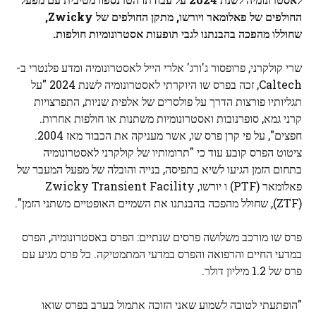
החולפים של פאלומאר ויורשו, מתקן החולפים של Zwicky,
שחוללו מהפכה בהבנתנו לגבי תופעות אסטרונומיות חולפות.
שרי קולקרני, פרופסור ג'ורג' אלרי הייל לאסטרונומיה ומדע פלנטרי ב-
Caltech, זכה בפרס שו היוקרתי לאסטרונומיה לשנת 2024 "על
תגליותיו פורצות הדרך על פולסרים של אלפית שניות, התפרצויות
קרני גמא, סופרנובות ואסטרונומיות משתנות או חולפות אחרות.
חפצים", על פי קרן פרס שו, אשר מעניקה את הכבוד מאז 2004.
ציטוט הפרס קובע עוד כי "תרומותיו של קולקרני לאסטרונומיה
בתחום הזמן הגיעו לשיא בתפיסה, בנייה והובלה של מפעל המעבר של
פאלומאר (PTF) ו יורשו, Zwicky Transient Facility
(ZTF), שחולל מהפכה בהבנתנו את השמיים האופטיים משתני הזמן".
פרס שו מורכב משלושה פרסים שנתיים: הפרס באסטרונומיה, הפרס
במדעי החיים והרפואה והפרס במדעי המתמטיקה. כל פרס מגיע עם
פרס של 1.2 מיליון דולר.
"הופתעתי לטובה לשמוע שאני הזוכה אתמול בערב בפרס שואו