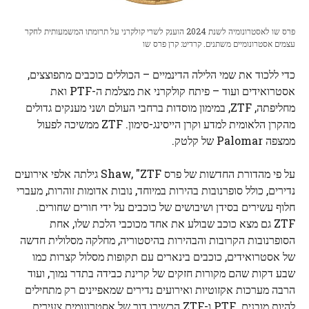
פרס שו לאסטרונומיה לשנת 2024 הוענק לשרי קולקרני על תרומתו המשמעותית לחקר
עצמים אסטרונומיים משתנים. קרדיט: קרן פרס שו
כדי ללכוד את שמי הלילה הדינמיים – הכוללים כוכבים מתפוצצים,
אסטרואידים ועוד – פיתח קולקרני את מצלמת ה-PTF ואת
מחליפתה, ZTF, במימון מוסדות ברחבי העולם ושני מענקים גדולים
מהקרן הלאומית למדע וקרן הייסינג-סימון. ZTF ממשיכה לפעול
ממצפה Palomar של קלטק.
על פי מהדורת החדשות של פרס Shaw, "ZTF גילתה אלפי אירועים
נדירים, כולל סופרנובות בהירות במיוחד, נובות אדומות זוהרות, מעברי
חלוף עשירים בסידן ושיבושים של כוכבים על ידי חורים שחורים.
ZTF גם מצא כוכב שבולע את אחד מכוכבי הלכת שלו, אחת
הסופרנובות הקרובות והבהירות בהיסטוריה, מחלקה מסלולית חדשה
של אסטרואידים, כוכבים בינארים עם תקופות מסלול קצרות כמו
שבע דקות שהם מקורות חזקים של קרינת כבידה בתדר נמוך, ועוד
הרבה מערכות אקזוטיות ואירועים נדירים שמאפיינים רק מתחילים
להיות מובנים. PTF ו-ZTF הכשירו דור של אסטרונומים צעירים