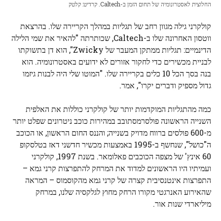
החלוצית לאסטרונומיה של תחום הזמן ב-Caltech. קרדיט: קלטק
קולקרני גילה מגוון רחב של תגליות במהלך הקריירה שלו. בהרצאת
ווטסון האחרונה שלו ב-Caltech, שכותרתה "להאיר את שמי הלילה
הדינמיים: תגליות ממתקן המעבר של Zwicky", הוא דן בתשוקתו
לבניית מכשירים כדי לחקור אזורים לא ידועים באסטרונומיה. הוא
בנה בסך הכל 10 כלים בקריירה שלו. "המוטו שלי היה לבנות גיזמו
גדול מספיק ודברים יקרו", אמר.
כמה מהתגליות המוקדמות יותר של קולקרני כוללות את האלפית
השנייה הראשונה
פולסר
מסתובב במהירות
כוכב ניטרונים
שפלט יותר
מ-600 פולסים ברווח מדויק בשנייה; והננס החום הראשון, או הכוכב
ה"כושל", שנחשף ב-1995 באמצעות מכשיר חדשני דאז בטלסקופ
60 אינץ' של מצפה הכוכבים פאלומאר. בשנת 1997, קולקרני
ועמיתיו היו הראשונים למדוד את המרחק להתפרצות קרני גמא –
התפרצות אינטנסיבית קצרה של קרני גמא מהקוסמוס – המראה
שהאירוע האנרגטי מקורו הרחק מחוץ לגלקסיה שלנו, במרחק
מיליארדי שנות אור.