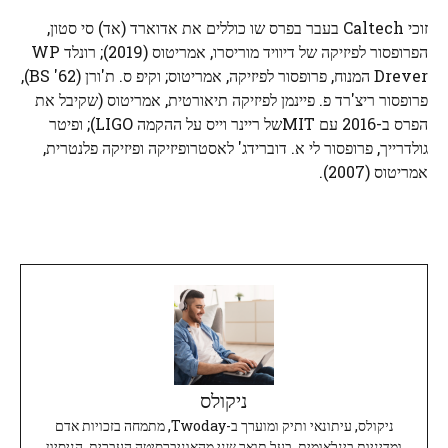
זוכי Caltech בעבר בפרס שו כוללים את אדוארד (אד) סי סטון,
הפרופסור לפיזיקה של דיוויד מוריסרו, אמריטוס (2019); רונלד WP
Drever המנוח, פרופסור לפיזיקה, אמריטוס; וקיפ ס. ת'ורן (BS '62),
פרופסור ריצ'רד פ. פיינמן לפיזיקה תיאורטית, אמריטוס (שקיבל את
הפרס ב-2016 עם
MIT
של ריינר וייס על ההקמה
LIGO
); ופיטר
גולדרייך, פרופסור לי א. דוברידג' לאסטרופיזיקה ופיזיקה פלנטרית,
אמריטוס (2007).
ניקולס
ניקולס, עיתונאי ותיק ומוערך ב-Twoday, מתמחה בזכויות אדם
ומדיניות בינלאומית. בעל תואר שני מהאוניברסיטה העברית, הניסיון