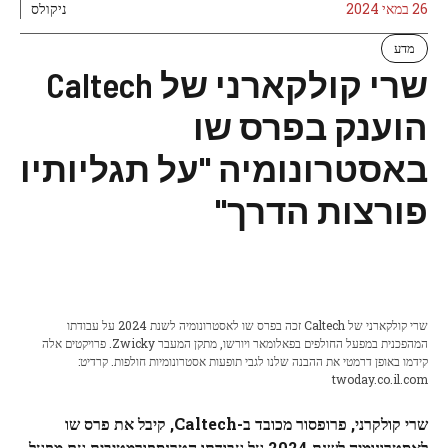
26 במאי 2024
ניקולס
מדע
שרי קולקארני של Caltech
הוענק בפרס שו
באסטרונומיה "על תגליותיו
פורצות הדרך"
שרי קולקארני של Caltech זכה בפרס שו לאסטרונומיה לשנת 2024 על עבודתו
המהפכנית במפעל החולפים בפאלומאר ויורשו, מתקן המעבר Zwicky. פרויקטים אלה
קידמו באופן דרמטי את ההבנה שלנו לגבי תופעות אסטרונומיות חולפות. קרדיט:
twoday.co.il.com
שרי קולקרני, פרופסור מכובד ב-Caltech, קיבל את פרס שו
לאסטרונומיה לשנת 2024 על עבודתו הטרנספורמטיבית עם מפעל