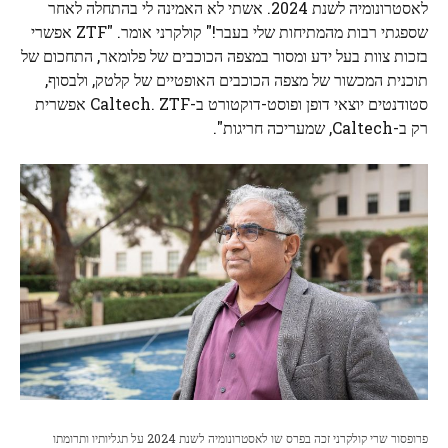
לאסטרונומיה לשנת 2024. אשתי לא האמינה לי בהתחלה לאחר
שספגתי רבות מהמתיחות שלי בעבר!" קולקרני אומר. "ZTF אפשרי
בזכות צוות בעל ידע ומסור במצפה הכוכבים של פלומאר, התחכום של
תוכנית המכשור של מצפה הכוכבים האופטיים של קלטק, ולבסוף,
סטודנטים יוצאי דופן ופוסט-דוקטורט ב-Caltech. ZTF אפשרית
רק ב-Caltech, שמעריכה חריגות".
פרופסור שרי קולקרני זכה בפרס שו לאסטרונומיה לשנת 2024 על תגליותיו ותרומתו