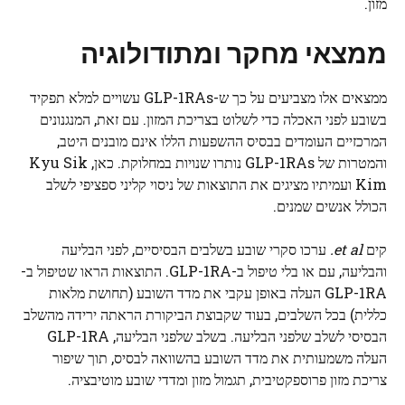
מזון.
ממצאי מחקר ומתודולוגיה
ממצאים אלו מצביעים על כך ש-GLP-1RAs עשויים למלא תפקיד
בשובע לפני האכלה כדי לשלוט בצריכת המזון. עם זאת, המנגנונים
המרכזיים העומדים בבסיס ההשפעות הללו אינם מובנים היטב,
והמטרות של GLP-1RAs נותרו שנויות במחלוקת. כאן, Kyu Sik
Kim ועמיתיו מציגים את התוצאות של ניסוי קליני ספציפי לשלב
הכולל אנשים שמנים.
קים
et al.
ערכו סקרי שובע בשלבים הבסיסיים, לפני הבליעה
והבליעה, עם או בלי טיפול ב-GLP-1RA. התוצאות הראו שטיפול ב-
GLP-1RA העלה באופן עקבי את מדד השובע (תחושת מלאות
כללית) בכל השלבים, בעוד שקבוצת הביקורת הראתה ירידה מהשלב
הבסיסי לשלב שלפני הבליעה. בשלב שלפני הבליעה, GLP-1RA
העלה משמעותית את מדד השובע בהשוואה לבסיס, תוך שיפור
צריכת מזון פרוספקטיבית, תגמול מזון ומדדי שובע מוטיבציה.