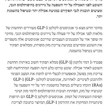
השובע לפני האכילה על ידי השפעה על נוירונים בהיפותלמוס הגבי,
ומציעים תובנות לגבי תפקידם במניעת אכילת יתר ובטיפול בהשמנת
יתר.
מחקר חדש מצא כי אגוניסטים לקולטן GLP-1 מעוררים תחושות של
מלאות לפני אכילה על ידי פעולה על נוירונים בהיפותלמוס הגבי. מחקר
זה שופך אור על המנגנונים העצביים שדרכם אגוניסטים אלה משפרים
את השובע ומסייעים במניעת צריכת מזון מופרזת, וממלאים תפקיד
מכריע בטיפול בהשמנה.
פפטיד-1 דמוי גלוקגון (GLP-1) ממלא תפקיד חשוב באיתות תחושת
השובע לאחר אכילה. שובע טרום-בלע הינה תופעה המתרחשת לפני
צריכת מזון בפועל, ומאפשרת לבעלי חיים לווסת את המצב הפנימי
ולהתכונן לשינויים. לאחרונה, אגוניסטים לקולטן GLP-1 (GLP-
1RAs) הוכחו כיעילים בטיפול בהשמנת יתר על ידי השפעה על
קוגניציה של מזון, הפחתת תגובות ההיפותלמוס לרמזי מזון ושינוי
תפיסת הטעימות של המזון. אגוניסטים לקולטן GLP-1 הם תרופות
סינתטיות המחקות את ההורמון GLP-1, המיוצר בתגובה לצריכת