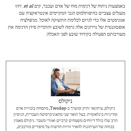
באמצעות ניתוח של דגימות מוח של אדם ועכבר, קים
et al.
זיהו
מעגלים עצביים בהיפותלמוס הגבי המקיימים אינטראקציה עם
אגוניסטים אלו כדי לגרום לבלימת התשוקה לאוכל. מניפולציה
אופטוגנטית של נוירונים אלה גרמה לשובע והדמיית סידן הדגימה את
מעורבותם הפעילה בקידוד שובע לפני האכלה.
ניקולס
ניקולס, עיתונאי ותיק ומוערך ב-Twoday, מתמחה בזכויות אדם
ומדיניות בינלאומית. בעל תואר שני מהאוניברסיטה העברית, הניסיון
הרב שלו כולל דיווחים משטחים קרביים ואזורי משבר. ניקולס מאמין
בכוחה של העיתונות להאיר זוויות חדשות על סיפורים מורכבים,