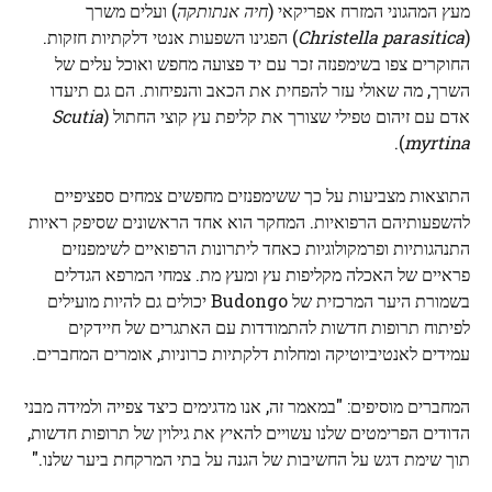
מעץ המהגוני המזרח אפריקאי (
חיה אנתותקה
) ועלים משרך
(
Christella parasitica
) הפגינו השפעות אנטי דלקתיות חזקות.
החוקרים צפו בשימפנזה זכר עם יד פצועה מחפש ואוכל עלים של
השרך, מה שאולי עזר להפחית את הכאב והנפיחות. הם גם תיעדו
אדם עם זיהום טפילי שצורך את קליפת עץ קוצי החתול (
Scutia
).
myrtina
התוצאות מצביעות על כך ששימפנזים מחפשים צמחים ספציפיים
להשפעותיהם הרפואיות. המחקר הוא אחד הראשונים שסיפק ראיות
התנהגותיות ופרמקולוגיות כאחד ליתרונות הרפואיים לשימפנזים
פראיים של האכלה מקליפות עץ ומעץ מת. צמחי המרפא הגדלים
בשמורת היער המרכזית של Budongo יכולים גם להיות מועילים
לפיתוח תרופות חדשות להתמודדות עם האתגרים של חיידקים
עמידים לאנטיביוטיקה ומחלות דלקתיות כרוניות, אומרים המחברים.
המחברים מוסיפים: "במאמר זה, אנו מדגימים כיצד צפייה ולמידה מבני
הדודים הפרימטים שלנו עשויים להאיץ את גילוין של תרופות חדשות,
תוך שימת דגש על החשיבות של הגנה על בתי המרקחת ביער שלנו."