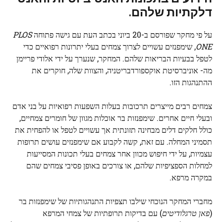
דלקתיות שלהם.
על פי מחקר שפורסם ב-20 ביוני בכתב העת עם גישה פתוחה
PLOS
ONE
, שימפנזים עשויים לצרוך צמחים בעלי יתרונות רפואיים כדי
לטפל בבעיות הבריאות שלהם. המחקר, שנערך על ידי אלודי פריימן
מה-
אוניברסיטת אוקספורד
בריטניה, והצוות שלה, חוקרים את
ההתנהגות הזו.
צמחים רבים מייצרים תרכובות בעלות השפעות רפואיות על בני אדם
ובעלי חיים אחרים. שימפנזות בר אוכלות מגוון של חומרים צמחיים,
כולל חלקים דלים מבחינה תזונתית אך עשויים לטפל או להפחית את
תסמיני המחלה. עם זאת, קשה לקבוע אם שימפנזים עושים תרופות
עצמיות, על ידי חיפוש מכוון אחר צמחים בעלי תכונות המסייעות
למחלות הספציפיות שלהם, או צורכים באופן פסיבי צמחים שהם
במקרה מרפא.
מחברי המחקר הנוכחי שילבו תצפיות התנהגותיות של שימפנזות בר
(
פאן טרגלודיטים
) עם בדיקות תרופתיות של צמחי המרפא