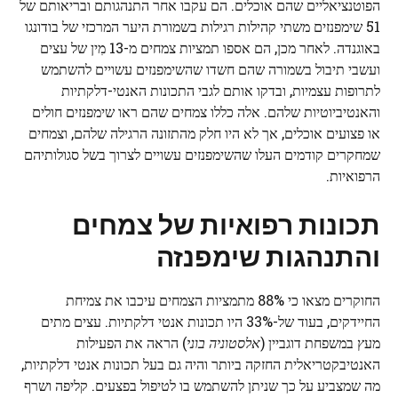
הפוטנציאליים שהם אוכלים. הם עקבו אחר התנהגותם ובריאותם של
51 שימפנזים משתי קהילות רגילות בשמורת היער המרכזי של בודונגו
באוגנדה. לאחר מכן, הם אספו תמציות צמחים מ-13
מִין
של עצים
ועשבי תיבול בשמורה שהם חשדו שהשימפנזים עשויים להשתמש
לתרופות עצמיות, ובדקו אותם לגבי התכונות האנטי-דלקתיות
והאנטיביוטיות שלהם. אלה כללו צמחים שהם ראו שימפנזים חולים
או פצועים אוכלים, אך לא היו חלק מהתזונה הרגילה שלהם, וצמחים
שמחקרים קודמים העלו שהשימפנזים עשויים לצרוך בשל סגולותיהם
הרפואיות.
תכונות רפואיות של צמחים
והתנהגות שימפנזה
החוקרים מצאו כי 88% מתמציות הצמחים עיכבו את צמיחת
החיידקים, בעוד של-33% היו תכונות אנטי דלקתיות. עצים מתים
מעץ במשפחת דוגביין (
אלסטוניה בוני
) הראה את הפעילות
האנטיבקטריאלית החזקה ביותר והיה גם בעל תכונות אנטי דלקתיות,
מה שמצביע על כך שניתן להשתמש בו לטיפול בפצעים. קליפה ושרף