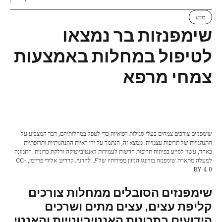
מדע
שימפנזות בר נמצאו
לטיפול במחלות באמצעות
צמחי מרפא
שימפנזים צורכים צמחים בעלי סגולות רפואיות כדי לטפל במחלותיהם, דבר המצביע על
התנהגויות של תרופות עצמיות. ממצא זה, הנתמך על ידי ראיות התנהגותיות ותרופתיות
כאחד, עשוי לסייע בפיתוח תרופות חדשות לעמידות לאנטיביוטיקה ודלקת כרונית. התמונה
למעלה מתארת ​​שימפנזה בודונגו הניזון מפירותיו של
F. להרגיז.
קרדיט: אלודי פריימן, CC-
BY 4.0
שימפנזים הסובלים ממחלות צורכים
קליפת עצים, עצים מתים ושרכים
הידועים בתכונות האנטיביוטיות והאנטי