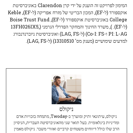
המימון לפרויקט זה הוענק על ידי קרן Clarendon באוניברסיטת
אוקספורד (ל-EF), המכון הבריטי של מזרח אפריקה (ל-EF), Keble
College באוניברסיטת אוקספורד (ל-EF), Boise Trust Fund
(ל-EF). ), משרד החינוך והמחקר הפדרלי הגרמני (13FH026IX5,
PI: L-AG ו-Co-I: FS) (ל-LAG, FS) ואוניברסיטת ניוברנדנבורג
למדעים שימושיים (מענק מס' 13310510) (ל-LAG, FS).
ניקולס
ניקולס, עיתונאי ותיק ומוערך ב-Twoday, מתמחה בזכויות אדם
ומדיניות בינלאומית. בעל תואר שני מהאוניברסיטה העברית, הניסיון
הרב שלו כולל דיווחים משטחים קרביים ואזורי משבר. ניקולס מאמין