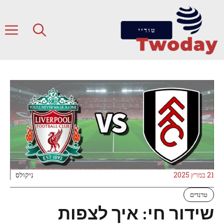
דלג
תוכן
ת
21 במרץ 2025
ניקולס
טרנדים
שידור חי: איך לצפות