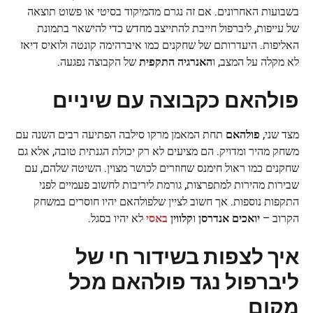
בשבועות האחרונים. אם זה נגרם מהמיקוד בסיטי או פשוט תוצאה
של עייפות, ליברפול חייבת להתייצב מחדש כדי להישאר בתמונת
האליפות. היעדרותם של שחקנים כמו איברהימה קונטה ולואיס דיאז
לא מקלה על המצב, ו
האנרגיה התקפית
של הקבוצה נפגעה.
פולהאם כקבוצה עם שיניים
מצד שני,
פולהאם
תחת המאמן מרקו סילבה הפתיעה רבים השנה עם
משחק מהיר ומדויק. הם מציעים לא רק יכולת הגנתית טובה, אלא גם
שחקנים כמו ראול חימנס שחוזרים לכושר מצוין. השיטה שלהם, עם
שבירות מהירות למתפרצות, גורמת ליריבות לחשוב פעמיים לפני
התקפות נוספות. אך חשוב לציין שלפולהאם יהיו חוסרים במשחק
הקרוב –
יואכים אנדרסן
ו
קלווין
באסי
לא יהיו בסגל.
איך לצפות בשידור חי של
ליברפול נגד פולהאם מכל
מקום