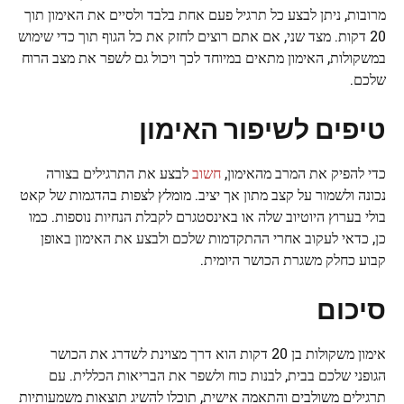
מרובות, ניתן לבצע כל תרגיל פעם אחת בלבד ולסיים את האימון תוך
20 דקות. מצד שני, אם אתם רוצים לחזק את כל הגוף תוך כדי שימוש
במשקולות, האימון מתאים במיוחד לכך ויכול גם לשפר את מצב הרוח
שלכם.
טיפים לשיפור האימון
כדי להפיק את המרב מהאימון,
חשוב
לבצע את התרגילים בצורה
נכונה ולשמור על קצב מתון אך יציב. מומלץ לצפות בהדגמות של קאט
בולי בערוץ היוטיוב שלה או באינסטגרם לקבלת הנחיות נוספות. כמו
כן, כדאי לעקוב אחרי ההתקדמות שלכם ולבצע את האימון באופן
קבוע כחלק משגרת הכושר היומית.
סיכום
אימון משקולות בן 20 דקות הוא דרך מצוינת לשדרג את הכושר
הגופני שלכם בבית, לבנות כוח ולשפר את הבריאות הכללית. עם
תרגילים משולבים והתאמה אישית, תוכלו להשיג תוצאות משמעותיות