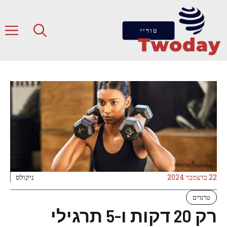
דלג
תוכן
ת
22 בדצמבר 2024
ניקולס
טרנדים
רק 20 דקות ו-5 תרגילי