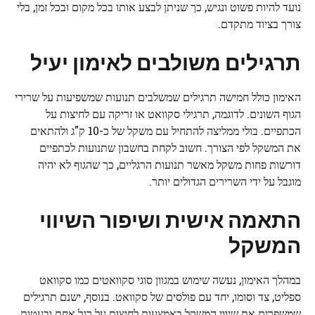
נועד להיות פשוט ונגיש, כך שניתן לבצע אותו בכל מקום ובכל זמן, בלי
צורך בציוד מתקדם.
תרגילים משולבים לאימון יעיל
האימון כולל חמישה תרגילים שמשלבים תנועות שמשפיעות על שרירי
הגוף השונים. לדוגמה, תרגילי סקוואט או זריקה עם לחיצות על
הכתפיים. בולי ממליצה להתחיל עם משקל של כ-10 ק"ג ולהתאים
את המשקל לפי הצורך. חשוב לקחת בחשבון שתנועות לכתפיים
דורשות פחות משקל מאשר תנועות הרגליים, כך שהגוף לא יהיה
מוגבל על ידי השרירים הגדולים יותר.
התאמה אישית ושיפור השיווי
המשקל
במהלך האימון, נעשה שימוש במגוון סוגי סקוואטים כמו סקוואט
ספליט, צד וסומו, יחד עם פולסים של סקוואט. בנוסף, ישנם תרגילים
שמשפרים את שיווי המשקל באמצעות לחיצות על רגל אחת ובעטות