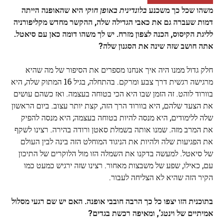
משהו שכל כך משכנע
בלונדינית באופן חוקי
היא שהאופנה הייתה
דמות שעברה גם את כאבי הגדילה שלה, ההקשר מחדש מקליפורניה
לליגת הקיסוס, הכנה לצפון מזרח. יש לך משהו דומה כאן עם סיאטל.
אתה חושב שזה שינה את הסגנון שלה?
חלק גדול ממנו היה איך אנחנו מספרים את הסיפור של מה שהיא
מרגישה רגשית דרך צבע ומרקם. בהתחלה, בגיל 16 המתוק שלה, היא
בוורוד לוהט. זה הזמן שבו היא הכי בטוחה בעצמה. ואז כשהם עושים
את הצעד שלהם, היא בוורוד הרך הזה, קצת יותר עצוב. ביום הראשון
שלה ללימודים, היא מנסה להיות בטוחה בעצמה; היא מנסה להפיק
את המרב מזה. שמנו אותה בשמלת סאטן ורודה בהירה. רצינו לשקף
את הפגיעות שלה ולהיות את הניגוד המוחלט הזה בינה לבין העולם
של סיאטל. למעשה בדקנו את השמלה הזו מול הלוקרים של התיכון
עם, כאילו, שפע של משבצות מאחור. רצינו שזה ירגיש כמעט כמו
הקיר הזה שהיא לא הצליחה לעבור.
בתוכנית הזו יצפו כל כך הרבה חובבי אופנה. האם יש שם רגעי מסלול
אמיתיים של וינטג', ומאיפה רכשת בגדים?