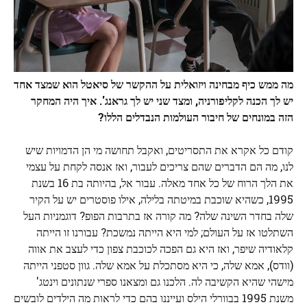
מה
ממש כיף מבחינה ויזואלית על ההקשר של סיאטל הוא שמצד אחד
יש לך הכנה לקליפורניה, ומצד שני יש לך גראנג'. איך היה המחקר
הזה במונחים של חיבור העולמות הנבדלים הללו?
קודם כל אקרא את התסריטים, ואקבל תחושה מי הן הדמויות שיש
לנו, מה הם הדברים שהם צריכים לעבור, ואז אנסה לקחת על עצמי
את הלך הרוח של כל אחד מאלה. עבור אל, בהיותה בת 16 בשנת
1995, כשהיא שוכבת במיטתה בלילה, אילו פוסטרים יש על הקיר
שלה בחדר השינה שלה? מה קורה אז בתרבות הפופ? דוגמניות העל
השתלטו אז על העולם; למי היא הייתה נמשכת? עבורנו זו הייתה
קלאודיה שיפר, ואז היא גם הפכה לכוכבת צפון כדי לעצב את אווה
(וודס), אמא שלה, כי היא מסתכלת על אמא שלה. גוון סטפני הייתה
מישהי שהיא הקשיבה לה. הלכנו גם ומצאנו ספרי שנתונים וינטג'
משנת 1995 בבוורלי הילס ועייננו בהם כדי לראות מה הילדים לובשים