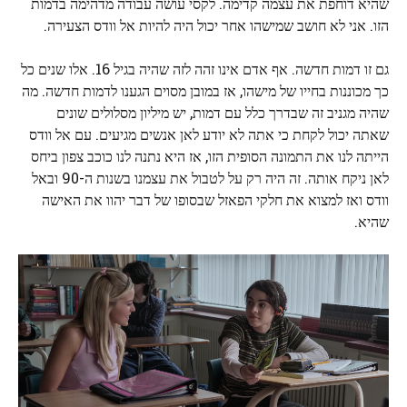
שהיא דוחפת את עצמה קדימה. לקסי עושה עבודה מדהימה בדמות
הזו. אני לא חושב שמישהו אחר יכול היה להיות אל וודס הצעירה.
גם זו דמות חדשה. אף אדם אינו זהה לזה שהיה בגיל 16. אלו שנים כל
כך מכוננות בחייו של מישהו, אז במובן מסוים הגענו לדמות חדשה. מה
שהיה מגניב זה שבדרך כלל עם דמות, יש מיליון מסלולים שונים
שאתה יכול לקחת כי אתה לא יודע לאן אנשים מגיעים. עם אל וודס
הייתה לנו את התמונה הסופית הזו, אז היא נתנה לנו כוכב צפון ביחס
לאן ניקח אותה. זה היה רק ​​על לטבול את עצמנו בשנות ה-90 ובאל
וודס ואז למצוא את חלקי הפאזל שבסופו של דבר יהוו את האישה
שהיא.