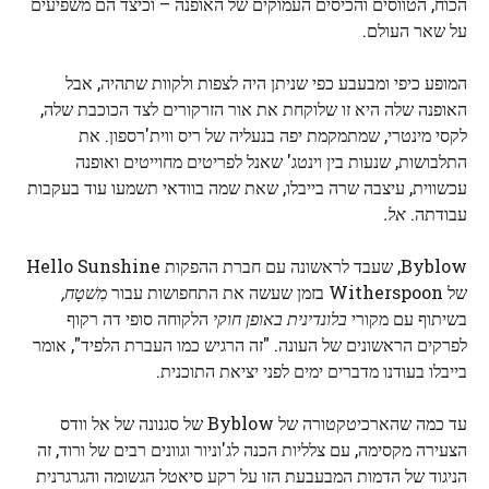
הכוח, הטווסים והכיסים העמוקים של האופנה – וכיצד הם משפיעים
על שאר העולם.
המופע כיפי ומבעבע כפי שניתן היה לצפות ולקוות שתהיה, אבל
האופנה שלה היא זו שלוקחת את אור הזרקורים לצד הכוכבת שלה,
לקסי מינטרי, שמתמקמת יפה בנעליה של ריס ווית'רספון. את
התלבושות, שנעות בין וינטג' שאנל לפריטים מחוייטים ואופנה
עכשווית, עיצבה שרה בייבלו, שאת שמה בוודאי תשמעו עוד בעקבות
עבודתה.
אל.
Byblow, שעבד לראשונה עם חברת ההפקות Hello Sunshine
של Witherspoon בזמן שעשה את התחפושות עבור
מִשׁטָח,
בשיתוף עם מקורי
בלונדינית באופן חוקי
הלקוחה סופי דה רקוף
לפרקים הראשונים של העונה. "זה הרגיש כמו העברת הלפיד", אומר
בייבלו בעודנו מדברים ימים לפני יציאת התוכנית.
עד כמה שהארכיטקטורה של Byblow של סגנונה של אל וודס
הצעירה מקסימה, עם צלליות הכנה לג'וניור וגוונים רבים של ורוד, זה
הניגוד של הדמות המבעבעת הזו על רקע סיאטל הגשומה והגרגרנית