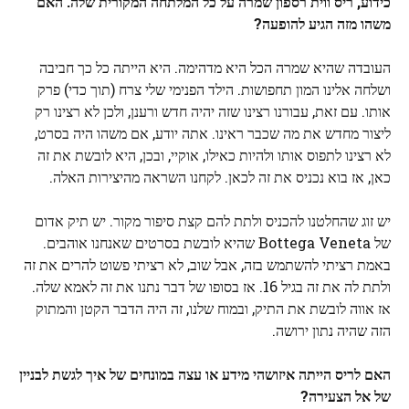
כידוע, ריס ווית'רספון שמרה על כל המלתחה המקורית שלה. האם
משהו מזה הגיע להופעה?
העובדה שהיא שמרה הכל היא מדהימה. היא הייתה כל כך חביבה
ושלחה אלינו המון תחפושות. הילד הפנימי שלי צרח (תוך כדי) פרק
אותו. עם זאת, עבורנו רצינו שזה יהיה חדש ורענן, ולכן לא רצינו רק
ליצור מחדש את מה שכבר ראינו. אתה יודע, אם משהו היה בסרט,
לא רצינו לתפוס אותו ולהיות כאילו, אוקיי, ובכן, היא לובשת את זה
כאן, אז בוא נכניס את זה לכאן. לקחנו השראה מהיצירות האלה.
יש זוג שהחלטנו להכניס ולתת להם קצת סיפור מקור. יש תיק אדום
של Bottega Veneta שהיא לובשת בסרטים שאנחנו אוהבים.
באמת רציתי להשתמש בזה, אבל שוב, לא רציתי פשוט להרים את זה
ולתת לה את זה בגיל 16. אז בסופו של דבר נתנו את זה לאמא שלה.
אז אווה לובשת את התיק, ובמוח שלנו, זה היה הדבר הקטן והמתוק
הזה שהיה נתון ירושה.
האם לריס הייתה איזושהי מידע או עצה במונחים של איך לגשת לבניין
של אל הצעירה?