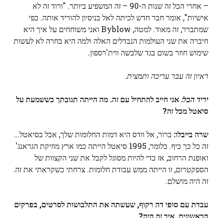
– אחרי הכל זה שנות ה-90 – זה המשפיע ביותר. "ורוד זה לא
אישיות", אומר חבר חדש לכיתה לאל בניסיון להוריד אותה. כפי
שמתברר, זה מאוד. למטה, Byblow ואני משוחחים על איך היא
חיברה את שני העולמות הנבדלים האלה ולמה היא בחרה לא לעשות
שימוש חוזר בשום בגד שלבשה ווית'רספון.
ראיון זה עבר עריכה ותמצית.
יריד הבל:
אני חייב להתחיל עם זה. מה הייתה תגובתך כששמעת על
סיאטל מכל זה?
שרה בייבלו:
ברור, אל וודס היא דמות החלומות שלך, אבל בסיאטל…
זה כל כך כיף. כלומר, 1995 סיאטל הייתה כמו ארץ מוזיקת ​​הגראנג'
ואופנת הרחוב, אז כדי להיות מסוגל לקבל את שני הקצוות של
הספקטרום, זו הייתה ממש עבודת חלומות. צרחתי כשקראתי את זה.
זה היה מושלם.
עבדת עם סופי דה רקוף, שעשתה את התלבושות לסרטים, בפרקים
הראשונים. איך זה היה?