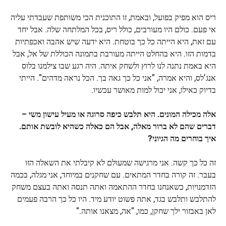
ריס הוא מפיק בפועל, ובאמת, זו התוכנית הכי משותפת שעבדתי עליה
אי פעם. כולם היו מעורבים, כולל ריס, בכל המלתחה שלה. אבל יחד
עם זאת, היא הייתה כל כך בוטחת. היא ידעה שיש אהבה ואכפתיות
בדמות הזו. היא בהחלט הייתה מעורבת בתמונה הכוללת של אל, אבל
היא באמת נתנה לנו לרוץ ולשחק איתה. היה רגע שבו צילמנו בלוס
אנג'לס, והיא אמרה, "אני כל כך גאה בך. הכל נראה מדהים". הייתי
בדיוק כאילו, אני יכול למות מאושר עכשיו.
אלה מכילה המונים. היא תלבש כיפה סרוגה או מעיל עישון משי –
דברים שהם לא ברור מאלה, אבל הם כאלה כשהיא לובשת אותם.
איך בוחרים מה הגיוני?
זה כל כך קשה. אני מרגישה שמעולם לא קיבלתי את השאלה הזו
בעבר. זה קורה בחדר המתאים. עם שחקנים במיוחד, אני מגלה, בכמה
הזדמנויות, כשאנחנו בחדר ההתאמה ואתה תנסה ואתה בעצם משחק
להתלבש ותלבש בגד, אתה פשוט יודע מיד. היו כל כך הרבה פעמים
לאן באבזור ילך שחקן, כמו, "אה, מצאנו אותה."