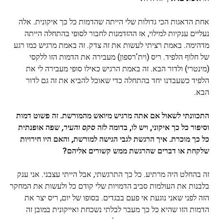
אחת הדאגות הכי גדולות שלי הייתה שהדמות כל כך איקונית. אלה
נעליים ענקיות למילוי, אז ההזדמנות לחבור לסופי בהתחלה הייתה
מדהימה. באמת רציתי לעשות את זה צדק. זה באמת מרגיש כמו רגע
של חלוף הלפיד. ריס (וית'רספון) מעבירה את הדמות הזו ללקסי
(מינטרי) ולדור הבא. זה באמת הרגיש כאילו סופי מעבירה לי את
הלפיד כשעבדנו יחד בהתחלה כדי שאוכל להביא את זה גם לדור
הבא.
התכוונתי לשאול אם אתה מרגיש מיואש מהמורשת. זה פשוט דמות
וסיפור כל כך איקוני, ויש לו, בדומה לזה
סקס והעיר,
שפה אופנתית
כל כך מוכרת. איך הרגשת לגבי הגישה למורשת, והאם היו חירויות
שלקחת או דברים שהרגשת ממש קשורים אליהם?
זה בהחלט היה מרתיע. כל כך התרגשתי, אבל הייתי עצבני. אני ענק
בלבנות את העולמות סביב הדמויות שלי קודם כל ולעשות את המחקר
הזה לפני שאני נוגעת אי פעם בבגדים. בסופו של יום, ריס יצר את
הדמות הזו שהיא כל כך מעבר לבלתי נשכחת ואייקונית במובן זה