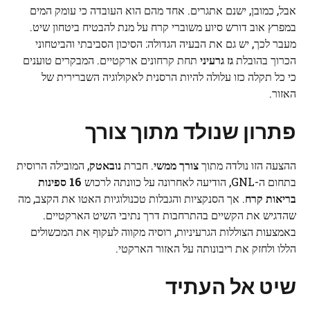
אבל, כמובן, ישנם אתגרים. אחד מהם הוא העובדה כי עומק המים
במפרץ אוב דורש סיוע משוברי קרח על מנת להבטיח ביטחון שיט.
מעבר לכך, יש גם את הבעיה הגדולה: הסיכון הסביבתי והביטחוני
הכרוך בהובלת
גז גרעיני
תחת קרחונים ארקטיים. המבקרים טוענים
כי כל תקלה כזו עלולה להיות הרסנית לאקולוגיה השברירית של
האזור.
פתרון שנולד מתוך צורך
ההצעה הזו נולדה מתוך
צורך ממשי
. חברת
נובאטק
, המובילה הרוסית
בתחום ה-GNL, הודיעה לאחרונה על כוונתה לרכוש
16 ספינות
בריאות קרח
. אך הסנקציות והגבלות טכנולוגיות האטו את הקצב, מה
שהדגיש את הקשיים בהתרחבות דרך נתיבי השיט הארקטיים.
באמצעות הצוללות הגרעיניות, רוסיה מקווה לעקוף את המכשולים
הללו ולחזק את ריבונותה על האזור הארקטי.
שיט אל העתיד