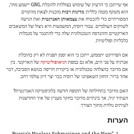
אף שייתכן כי הרעיון של שימוש בצוללות להובלת GNL יישמע מוזר,
הוא משקף מגמה כללית:
מדינות רבות
מוכנות לצאת מהקווים
המסורתיים כדי להבטיח את
עצמאותן האנרגטית
ואת הגישה
לשווקים העולמיים. עבור רוסיה, המשמעות היא ניצול של המשאבים
הארקטיים וההנדסה הטכנולוגית שלה כדי להתגבר על מגבלות
כלכליות ופוליטיות.
אם הפרויקט יתממש, ייתכן כי הוא יסמן תפנית לא רק בהובלת
אנרגיה על פני הים, אלא גם במפת
הגיאופוליטיקה
של הארקטי. בין
אם מדובר בהצלחה טכנולוגית או ביקורת חריפה בנושא הסביבה, דבר
אחד ברור: החזון השאפתני של רוסיה כבר יצר דיון עולמי רחב.
האם מדובר בתחילתה של תקופה חדשה בלוגיסטיקה האנרגטית?
העתיד יגיד, אך בינתיים מדובר בחקר מעניין של איך החדשנות
לעיתים נולדת מתוך הצורך.
הערות
"Russia's Nuclear Submarines and the New