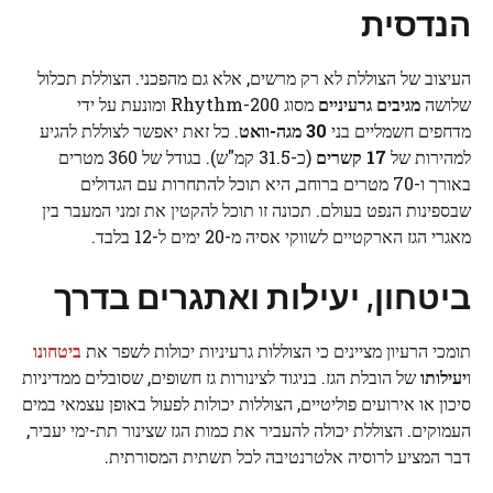
הנדסית
העיצוב של הצוללת לא רק מרשים, אלא גם מהפכני. הצוללת תכלול
שלושה
מגיבים גרעיניים
מסוג Rhythm-200 ומונעת על ידי
מדחפים חשמליים בני
30 מגה-וואט
. כל זאת יאפשר לצוללת להגיע
למהירות של
17 קשרים
(כ-31.5 קמ"ש). בגודל של 360 מטרים
באורך ו-70 מטרים ברוחב, היא תוכל להתחרות עם הגדולים
שבספינות הנפט בעולם. תכונה זו תוכל להקטין את זמני המעבר בין
מאגרי הגז הארקטיים לשווקי אסיה מ-20 ימים ל-12 בלבד.
ביטחון, יעילות ואתגרים בדרך
תומכי הרעיון מציינים כי הצוללות גרעיניות יכולות לשפר את
ביטחונו
ו
יעילותו
של הובלת הגז. בניגוד לצינורות גז חשופים, שסובלים ממדיניות
סיכון או אירועים פוליטיים, הצוללות יכולות לפעול באופן עצמאי במים
העמוקים. הצוללת יכולה להעביר את כמות הגז שצינור תת-ימי יעביר,
דבר המציע לרוסיה אלטרנטיבה לכל תשתית המסורתית.