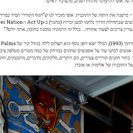
רה של אופי להתמקד מהחוץ לפנים, מהציבור לאישי.
– מייצגת את התזה של התוכנית. אופי מזכיר לנו ש"הגוף הקווירי תמיד במרד
 עדיין צריכים לצעוד אחורה… בגלל זה הרמוניה טומנת בחובה, אתה יודע?"
יתוך
 אנשים לבושי עור על אופנועים שחונים במרחק של כמה מטרים מטלפון ציבו
התמונה ההיא תמונות ממוסגרות של אופי וחברים בשנות ה-90. בתור חוגגים קווירים צעירים, הם רוקדים, מלקקים, מדברים, מתנש
 התוכנית של אלימות או אובדן.