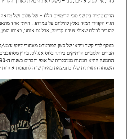
ג'ודי, אידקסה, אוליבר, ג'ני – משקף את היכולת לאורך הקריי
הדיכוטומיה בין שני סוגי הדימויים הללו – של שלום ושל מחאה 
להזכיר לכולם שאולי צעדנו קדימה, אבל גם אנחנו, באותו הזמן,
בנוסף לדף קשר ווידאו של סשן הפורטרט מאחורי
דיוקן עצמי/ח
הברים הלסביים הוותיקים ביותר בלוס אנג'לס. בחוץ מסתובבים
השמחה התזזיתית שלהם נמצאת באיזון שווה לתמונות אחרות של