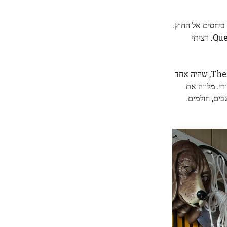
 ביחסים אל החוץ.
הגוף הקווירי תמיד נאלץ להילחם על עמדתו… הייתי אחד מהאנשים שבתחילת הדרך נלחמו למען זכויות (כחבר) ב-Act Up ו-Queer Nation. רציתי
(1993), הכלל יוצא דופן נוסף הוא תצלום לילה בגודל קיר של The Palms, שהיה אחד
רי. מלווה את
קים, חושבים, חולמים.