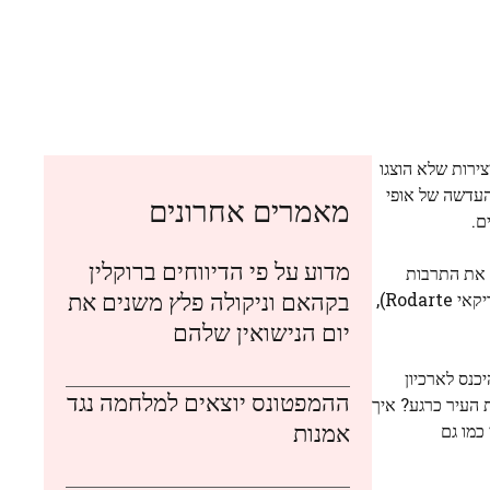
האחרונה של הכל עוסקת בקהילה. כעת מוצג ב-Regen Projects בלוס אנג'לס, "הרמוניה גדושה" כולל יותר מ-60 יצירות שלא הוצגו
 העדשה של אופי
מאמרים אחרונים
ם.
מדוע על פי הדיווחים ברוקלין
ת ה-80 ועד היום, מגוונת, המנציחת את התרבות
בקהאם וניקולה פלץ משנים את
Roda),
יום הנישואין שלהם
כנס לארכיון
ההמפטונס יוצאים למלחמה נגד
ת העיר כרגע? איך
אמנות
כמו גם