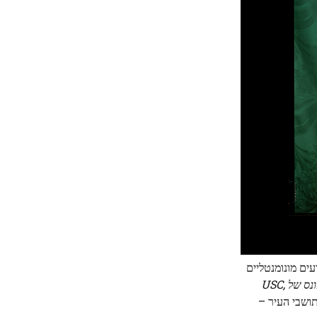
עים מונומנטליים
מחאת האונס של USC,
 תושבי העיר –