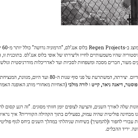
התערוכה 
טוריה שהיו משמעותיים לחייו וליצירתו של אופי בלוס אנג'לס. בתוכנית זו,
ים מעור, חברים מסכה ומשפחות לסביות ועד לאדריכלות מודרניסטית וגולשי
הגישה של אופי לצילום נעוצה בהיסטוריה רשמית מאוד של המדיום. יצירתה, המשתרעת על פני סוף שנו
 פוסטר,
דיאנה ניאד,
קייט
ו
לורה מולבי
(האחיות מאחורי מותג האופנה האמריקאי rte
ות שלה לאורך השנים, והציעה לצופים יומן חזותי מסוגים. "זה רגע קסום להי
ו מבחינה פוליטית שהיה עמוק, כפעילים בתוך הקהילה הקווירית? איך נראי
 עבורי לחפור ו(להמשיך) בשיחות שניהלתי במהלך השנים ביחס לגוף פוליטי 
ונה.
יריד ההבלים.