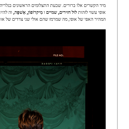
מיד הקשרים אלו ברורים. שבעת התצלומים הראשונים בגלריה 
אופי עשוי לזהות
לול חזירים, שמיים
ו
מִיקרוֹפוֹן,
אַשׁפָּה,
וה
להיו
המהיר האפי של אופי, מה שמרמז שהם אולי שני צדדים של או