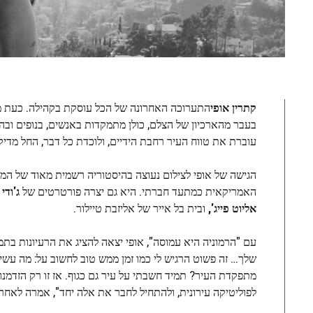
קתרין אופי
בעבר מהארכיון של הצלם, כולן מתמקדות באנשים, בנופים ובהיס
עוברת את טווח העיר רחבת הידיים, ולוכדת כל דבר, החל מדיק
האמריקאית כמתעד חברתי. היא גם יצרה פורטרטים של
ג'ודי
אליוט פייג',
ובית בל אייר של אליזבת טיילור.
עם "הרמוניה היא עמוסה", אופי יצאה להציג את הרעיונות בתמונ
שלך… זה פשוט הרגיש לי כמו זמן ממש טוב לחשוב על: מה עשינ
מתפקדת העיר? תמיד חשבתי על עיר גם כגוף. אז זו רק הזדמנות
לפוליטיקה עירונית, ולהתחיל לחבר את אלה יחד", אמרה לאחר