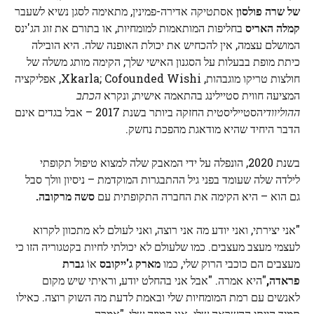
של שרה פולסון
אסתטיקה אדירה-פמינין, מתאימה לסגן נשיא לשעבר
קמלה האריס
בחליפות המותאמות למומחיות, או בתורם את זוג הג'ינס
המושלם עצמה, אין להכחיש את יכולת האופנה שלה. היא הובילה
כיתת מופת בבעלות על הסגנון האישי שלך; הקימה מותג משלה של
חולצות טריקו מוגבהות, Xkarla; Cofounded Wishi, אפליקציה
המציעה חווית סטיילינג בהתאמה אישית; ונקרא
הכתב
ההוליוודי
הסטייליסטית החזקה ביותר בשנת 2017 – אבל בגדים אינם
הדבר היחיד שהיא מודאגת מהפכת נחשק.
בשנת 2020, הונפלה על ידי המאבק שלה למצוא טיפול תקופתי
לילדה שלה שעומד בפני גיל ההתבגרות המוקדמת – ניסיון וולך סבל
גם הוא – היא הקימה את החברה התקופתית עם
סשה מרקובה.
"אני יצירתי, ואני יודע מה אני רוצה, ואני לעולם לא מתכוון לקרוא
לעצמי מעצב מעצבים. כמו שלעולם לא יכולתי לחיות בקטגוריה הזו כי
מעצבים הם כוכבי הרוק שלי, כמו
מארק ג'ייקובס
אוֹ
גברת
פראדה,
"היא אמרה. "אבל אני בהחלט יודע, וראיתי שיש מקום
לאנשים עם רמת המומחיות שלי ובאמת לדעת מה השוק רוצה. כאילו
תמיד הייתי ההשראה שלי. אני המוזה שלי, "אמרה.