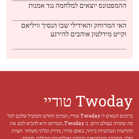
ההמפטונס יוצאים למלחמה נגד אמנות
האי המרוחק והאידילי שבו הנסיך וויליאם
וקייט מידלטון אוהבים להירגע
Twoday טודיי
ברוכים הבאים ל-Twoday טודיי, המרכז החדש והמוביל שלכם לכל
מה שקורה בעולם היום. ב Twoday, מטרתנו היא להביא לכם את
החדשות העדכניות ביותר, באופן מהיר, מדויק ובלתי משוחד. הצוות
שלנו, המורכב מעיתונאים מנוסים ואנליסטים מובילים, ממוקד