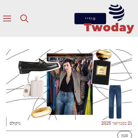
דלג
תוכן
ת
21 בפברואר 2025
ניקולס
סגנון