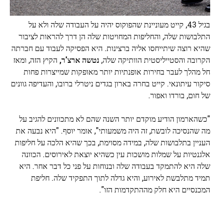
בגיל 43, קייט מעוניינת שהפוקוס יהיה על העבודה שלה ולא על
התלבושות שלה, והחליפות המחויטות שלה הן דרך להראות לציבור
שהיא רוצה שיתייחסו אליה ברצינות. היא הפסיקה לעבוד עם חברתה
הקרובה והסטייליסטית הוותיקה שלה,
נטשה ארצ'ר
,
הקיץ הזה, ומאז
חל מהלך לעבר בחירות אופנתיות יותר מאופקות שמייצרות פחות
סיקור עיתונאי. קייט בחרה בארון בגדים ניטרלי ברובו, והעדיפה גוונים
של חום, בורדו ואפור.
"כשהארמון הודיע ​​מוקדם יותר השנה שהם לא מתכוונים להגיב על
מה שהנסיכה לובשת, זה היה משמעותי", אומר יוסף. "היא נבעה את
העניין בתלבושות שלה, במידה מסוימת, בכך שהיא הלכה על חליפות
אלגנטיות על שמלות מושכות עין כשהיא יוצאת לאירוסים. הכוונה
שלה היא להתמקד בעבודה שלה ובנוחות על פני כל דבר אחר. היא
תמיד מתלבשת לאירוע, והיא גדלה לתוך התפקיד שלה. חליפת
המכנסיים היא חלק מההתקדמות הזו".