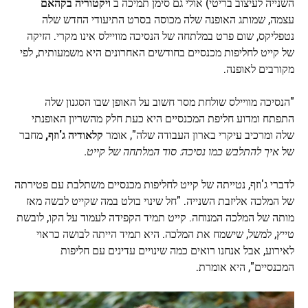
השנייה לעיצוב בריטי) אולי גם סימן תמיכה ב
ויקטוריה בקהאם
עצמה, שמותג האופנה שלה מכוסה בסרט התיעודי החדש שלה
נטפליקס, שום פרט במלתחה של הנסיכה מוויילס אינו מקרי. הזיקה
של קייט לחליפות מכנסיים בחודשים האחרונים היא משמעותית, לפי
מקורבים לאופנה.
"הנסיכה מוויילס שולחת מסר חשוב על האופן שבו הסגנון שלה
התפתח ומדוע חליפת המכנסיים היא כעת חלק מהשריון האופנתי
שלה ומרכיב עיקרי בארון העבודה שלה", אומר
קלאודיה ג'וזף,
מחבר
של
איך להתלבש כמו נסיכה: סוד המלתחה של קייט.
לדברי ג'וזף, נטייתה של קייט לחליפות מכנסיים משתלבת עם פטירתה
של המלכה אליזבת השנייה. "חל שינוי בולט במה שקייט לבשה מאז
מותה של המלכה המנוחה. קייט תמיד הקפידה לעמוד על הקו, לובשת
טייץ, למשל, שישמח את המלכה. היא תמיד הייתה לבושה כראוי
לאירוע, אבל אנחנו רואים כמה שינויים עדינים עם חליפות
המכנסיים", היא אומרת.