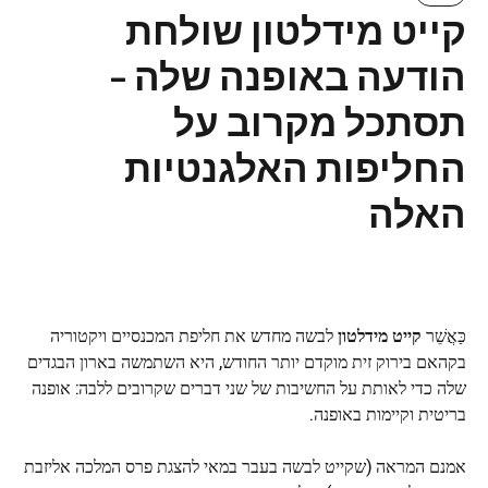
קייט מידלטון שולחת
הודעה באופנה שלה –
תסתכל מקרוב על
החליפות האלגנטיות
האלה
כַּאֲשֵׁר
קייט מידלטון
לבשה מחדש את חליפת המכנסיים ויקטוריה
בקהאם בירוק זית מוקדם יותר החודש, היא השתמשה בארון הבגדים
שלה כדי לאותת על החשיבות של שני דברים שקרובים ללבה: אופנה
בריטית וקיימות באופנה.
אמנם המראה (שקייט לבשה בעבר במאי להצגת פרס המלכה אליזבת