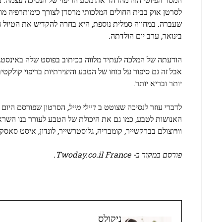
בינואר, ערב יום הולדתה.
הודעתה של המלכה לעתיד מלווה בכיתוב בפוסט שלה באינסטגר
יותר ובריא יותר.
לדברי עוזר לנסיכה שצוטט ב
דיילי מייל,
הסרטון שפורסם היום מ
האנושות לטבע, כמו גם את היכולת של הטבע לעורר בנו השראה ול
וור
וצולם בברקשייר, קומבריה, גלוסטרשייר, לונדון, איסט סאסק
פורסם במקור ב- Twoday.co.il France.
ניקולס