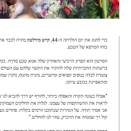
כדי לחגוג את יום הולדתה ה-44,
קייט מידלטון
כוחו המרפא של הטבע.
הסרטון הוא הפרק הרביעי והאחרון שלה
אמא טבע
סִדרָה. בכ
ברשתות החברתיות שלה להוקיר את הקשר שלהם עם העולם הטב
צועדת לבדה בנופים קפואים ומיוערים, נהנית מהנוף, מקרן שמש,
ומתאפיינת בכובע עיתון.
"אפילו בעונה הקרה והאפלה ביותר, לחורף יש דרך להביא לנו
לראות את ההשתקפות של עצמנו. לגלות את החלקים העמוקים ב
אני אסיר תודה. על הנהרות שבתוכנו זורמים בקלות. פחדים נש
קול רך שמנחה את הזיכרון, עוזר לנו להחלים."