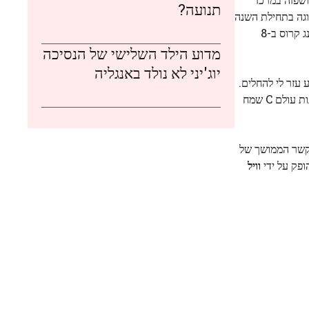
תנועה?
ך כימותרפיה מונעת. היא הודיעה על סיום הטיפול הכימותרפי שלה בספטמבר 2024 ועל הפוגה בתחילת השנה
שעברה. במחווה סמלית נוספת, היא בחרה להקדיש את הטיול הרשמי הראשון שלה בשנת 2026 למטפלים ולמטופלים של בית החולים צ'רינג קרוס ב-8
מדוע הילד השלישי של הנסיכה
יוג'יני לא נולד באנגליה
עזר לי להחלים.
אבל זה גם סיפור על כוחו של הטבע והיצירתיות בריפוי קולקטיבי. יש כל כך הרבה שאנחנו יכולים ללמוד מאמא טבע, כשאנחנו מחפשים לבנות עולם C שמח
הקשר הממושך של
ופק על ידי
וויל