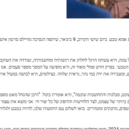
בחרה לכבד את אמא טבע. ביום שישי הקרוב, 9 בינואר, שיתפה הנסיכה מווייל
ל עונה, היא עשתה הרגל לחלוק את רגשותיה ומחשבותיה, ועודדה את העוקב
עי. בפרק חדש סמלי מאוד זה, היא מופיעה על המסך מספר פעמים. אנו 
 ומעבירה את ידה במי נהר, נראית שלווה. בצילומים, היא לבושה במעיל ארוך
 שקט, סבלנות והתחשבות שקטה", היא אומרת בקול. "היכן שהנחל מאט מספיק
יותר של עצמנו, לצד הלחישות והדופק של כל יצור חי. אני מוצא את עצמי
טפים, מתנקים ומטהרים. בואו לשלום עם הדמעות שלנו, להיות בטבע ולגלות
המסר הפיוטי הזה מהדהד את מסע הריפוי של הנסיכה עצמה. בשנת 2024, קייט מידלטון אובחנה כחולה בסרטן בעקבות ניתוח 