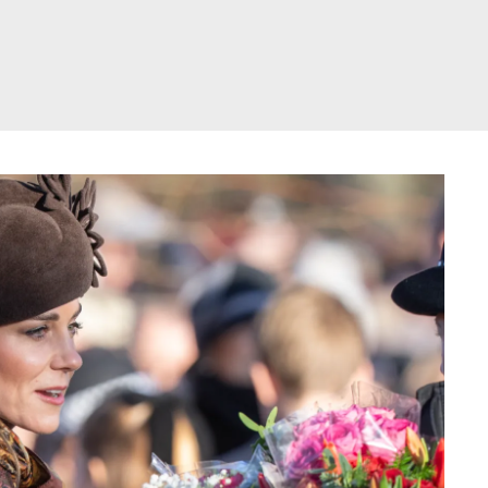
דלג
תוכן