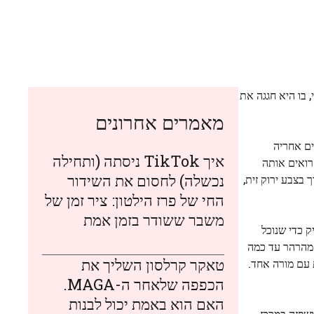
ס סרטון אישי, בו היא חגגה את
מאמרים אחרונים
ים אחריה
איך TikTok ניסתה (ותחילה
רואים אותה
נכשלה) לחסום את השידור
 בצבע ירוק זית,
החי של פרז הילטון: ציר זמן של
משבר ששודר בזמן אמת
 כדי שנוכל
 מהרהר עד כמה
טאקר קרלסון השליך את
 עם מורה אחד.
הכפפה שלאחר ה-MAGA.
האם הוא באמת יכול לבנות
בטן. היא אושפזה במרכז