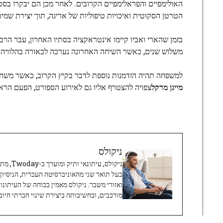
הטרטן הסקוטית ואיכויות טיפוליות של אריגה, תוך יצירת שמי
בזמן שהארי ואביו קיימו אינטראקציה בסתיו האחרון, עבר הרבה
משלוש שנים, כאשר השיחה האחרונה נערכה לכאורה בהלוויה של 
למשפחה תהיה הזדמנות נוספת לדבר בקיץ הקרוב, כאשר משחקי Invictus – שהארי ייסד – אמורים להתקיים בברמינגהם ב-10 ביולי. אשתו של
מייגן מרקל
צפויה להצטרף אליו גם לאירוע הספורט, הפעם הרא
ניקולס
ניקולס, 
בעל תואר שני מהאוניברסיטה העברית, הניסיון
ואזורי משבר. ניקולס מאמין בכוחה של העיתונו
מורכבים, ובחשיבותה ביצירת שינוי חברתי חיובי