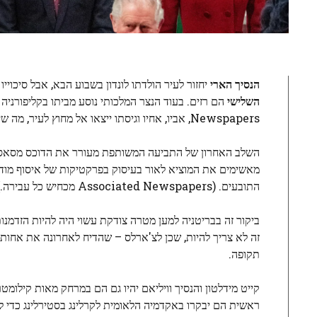
הנסיך הארי
יחזור לעיר הולדתו לונדון בשבוע הבא, אבל סיכוי
השלישי
Newspapers, אביו, אחיו וגיסתו ייצאו אל מחוץ לעיר, מה שיגמר תקווה שביקור זה יוכל לעורר פיוס.
השלב האחרון של התביעה המשותפת מעורר את הדוכס מסאס
מאשימים את המוציא לאור בעיסוק בפרקטיקות של איסוף מודיע
התובעים. (Associated Newspapers מכחיש כל עבירה.)
ביקור זה בבריטניה למען מטרה צודקת עשוי היה להיות הזדמ
זה לא צריך להיות, שכן לצ'ארלס – שהדיח לאחרונה את אחותו
תקופה.
קייט מידלטון והנסיך וויליאם יהיו גם הם במרחק מאות קילומט
ראשית הם יבקרו באקדמיה הלאומית לקרלינג בסטירלינג כדי ל