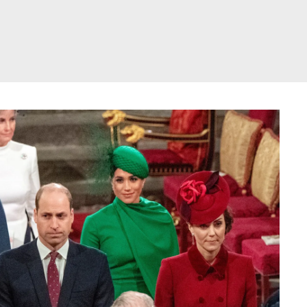
דלג
תוכן