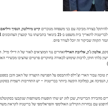
יו להיתקל בצורה מביכה עם בני משפחה מנוכרים
קייט מידלטון
,
הנסיך וויליאם
ו
הם רזים.
קס,
אלטון ג'ון, אליזבת הארלי
ואחרים נגד המוציאים לאור של ה
דיילי מייל
. 
ין בלתי חוקי, לרבות שימוש לכאורה בחוקרים פרטיים שהציבו מכשירי הא
נות טובה עבור הארי וצ'רלס להתבסס על הפגישה הקצרה של האב והבן בספט
, הנסיכה אן, כמלוכה הקשה ביותר בבריטניה – יש התחייבות רשמית בסקוט
רים מהבירה הבריטית, שכן לזוג יש שתי הופעות משותפות שנקבעו בסקוטלנד 
היפגש עם נבחרות הקרלינג האולימפי והפראלימפי של בריטניה לקראת משח