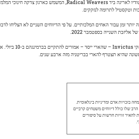
האולימפיים והפראלימפיים הקרובים. לאחר מכן הם יבקרו בסטודיו לאריגה ביד Radical Weavers, המשמש כ
כות וטקסטיל לתרומה לנזקקים.
 יותר זמן עבור האחים המלכותיים. על פי הדיווחים השניים לא הצליחו לדב
אליזבת השנייה בספטמבר 2022.
 הארי,
שונה שהיא תצטרף להארי בבריטניה מזה ארבע שנים.
עיתונאי ותיק ומוערך ב-Twoday, מתמחה בזכויות אדם ומדיניות בינלאומית.
 הרב שלו כולל דיווחים משטחים קרביים
ת להאיר זוויות חדשות על סיפורים
.