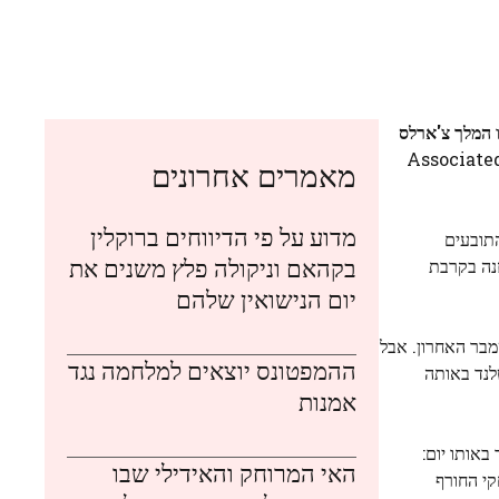
המלך צ'ארלס
 בעוד הנצר המלכותי נוסע מביתו בקליפורניה לבריטניה לתאריך בית משפט ב-21 בינואר בתביעתו נגד קונצרן הצהובונים Associated
מאמרים אחרונים
מדוע על פי הדיווחים ברוקלין
התובעים
בקהאם וניקולה פלץ משנים את
זנה בקרבת
יום הנישואין שלהם
מבר האחרון. אבל
ההמפטונס יוצאים למלחמה נגד
לנד באותה
אמנות
באותו יום:
האי המרוחק והאידילי שבו
קי החורף