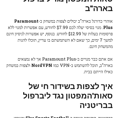
בארה"ב
אוהדי כדורגל בארה"ב יכולים לצפות במשחק ב-
Paramount
Plus
. מנוי בסיסי יעלה לכם $7.99 לחודש, עם אפשרות למנוי ללא
פרסומות בעלות של $12.99 לחודש. בנוסף, יש אפשרות לניסיון חינם
למשך 7 ימים, כך שאם לא השתמשתם בו עדיין, תוכלו להנות
מהמשחק חינם.
אם אתם כבר מנויים ב-Paramount Plus אך לא נמצאים
בארה"ב, תוכל להשתמש ב-VPN כמו
NordVPN
ולצפות במשחק
כאילו הייתם בבית.
איך לצפות בשידור חי של
סאות'המפטון נגד ליברפול
בבריטניה
בבריטניה, המשחק ישודר ב-
Sky Sports Football
ובערוץ