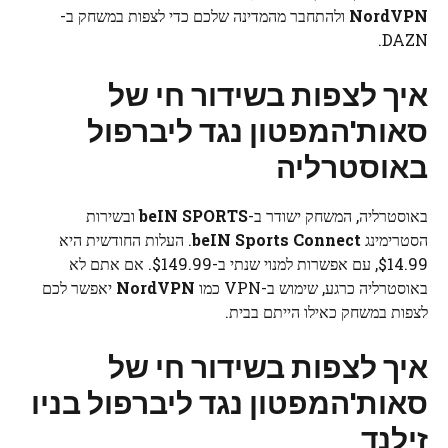
NordVPN
ולהתחבר מהמדינה שלכם כדי לצפות במשחק ב-
DAZN.
איך לצפות בשידור חי של
סאות'המפטון נגד ליברפול
באוסטרליה
באוסטרליה, המשחק ישודר ב-
beIN SPORTS
ובשירות
הסטרימינג
beIN Sports Connect
. העלות החודשית היא
$14.99, עם אפשרות למנוי שנתי ב-$149.99. אם אתם לא
באוסטרליה כרגע, שימוש ב-VPN כמו
NordVPN
יאפשר לכם
לצפות במשחק כאילו הייתם בבית.
איך לצפות בשידור חי של
סאות'המפטון נגד ליברפול בניו
זילנד