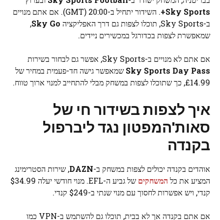
Sky Sports+
. השידור יתחיל ב-20:00 (GMT). אם אתם מנויים
ב-Sky Sports, תוכלו לצפות גם דרך האפליקציה
Sky Go
,
שמאפשרת לצפות בכדורגל במכשירים ניידים.
אם אתם לא מנויים ב-Sky Sports, אפשר גם לבחור בשירות
Sky Sports Day Pass
שמאפשר גישה חד-פעמית במחיר של
£14.99, כך שתוכלו לצפות במשחק מבלי להתחייב למנוי ארוך טווח.
איך לצפות בשידור חי של
סאות'המפטון נגד ליברפול
בקנדה
אוהדים בקנדה יכולים לצפות במשחק ב-
DAZN
, שירות הסטרימינג
המציע את כל
המשחקים
של גביע ה-EFL. מנוי חודשי יעלה $34.99
קנדי, ויש אפשרות לחסוך עם מנוי שנתי ב-$249 קנדי.
אם אתם בקנדה אך לא בבית, תוכלו גם להשתמש ב-VPN כמו