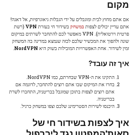
מקום
אם אתם מחוץ לבית ומוגבלים על ידי הגבלות גיאוגרפיות, אל דאגה!
אתם עדיין יכולים לצפות
במשחק
בשידור חי בעזרת
VPN
(רשת
פרטית וירטואלית). VPN מאפשר לכם להתחבר לשרתים במיקום
שונה ולהפוך את המכשיר שלכם לכזה שנמצא במדינה בה המשחק
זמין לשידור. אחת האפשרויות המובילות בשוק היא
NordVPN
.
איך זה עובד?
התקינו את ה-VPN שבחרתם, כמו NordVPN.
בחרו את המיקום שבו אתם רוצים להתחבר, לדוגמה אם
אתם רוצים לצפות בתוכן שמוגבל בבריטניה, התחברו לשרת
בבריטניה.
היכנסו לשירות הסטרימינג שלכם וצפו במשחק כרגיל.
איך לצפות בשידור חי של
סאות'המפטון נגד ליברפול