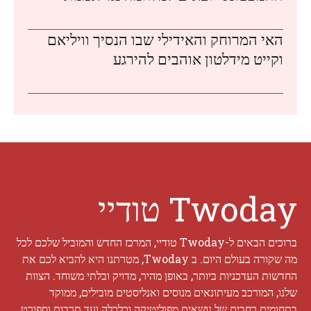
האי המרוחק והאידילי שבו הנסיך וויליאם
וקייט מידלטון אוהבים להירגע
Twoday טודיי
ברוכים הבאים ל-Twoday טודיי, המרכז החדש והמוביל שלכם לכל
מה שקורה בעולם היום. ב Twoday, מטרתנו היא להביא לכם את
החדשות העדכניות ביותר, באופן מהיר, מדויק ובלתי משוחד. הצוות
שלנו, המורכב מעיתונאים מנוסים ואנליסטים מובילים, ממוקד
בתחומים רחבים של נושאים מפוליטיקה וכלכלה ועד תרבות וספורט.