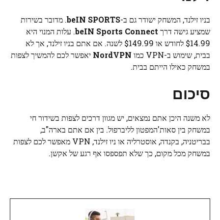
בניו זילנד, המשחק ישודר גם ב-
beIN SPORTS
. מדובר בשירות
שמציע גישה דרך
beIN Sports Connect
. עלות המנוי היא
$14.99 לחודש או $149.99 לשנה. אם אתם בניו זילנד, אך לא
בבית, שימוש ב-VPN כמו
NordVPN
יאפשר לכם להמשיך לצפות
במשחק כאילו הייתם בבית.
סיכום
לא משנה היכן אתם נמצאים, יש מגוון דרכים לצפות בשידור חי
במשחק בין סאות'המפטון לליברפול. בין אם אתם בארה"ב,
בבריטניה, בקנדה, אוסטרליה או ניו זילנד, VPN מאפשר לכם לצפות
במשחק מכל מקום, כך שלא תפספסו אף רגע של אקשן.