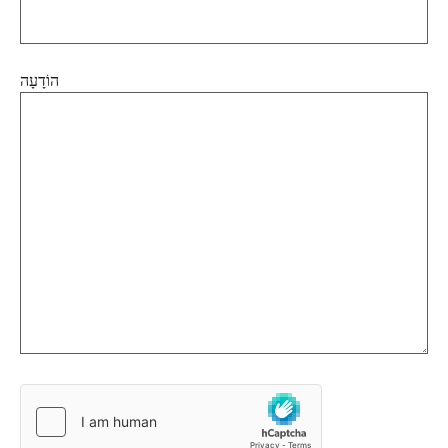
הוֹדָעָה