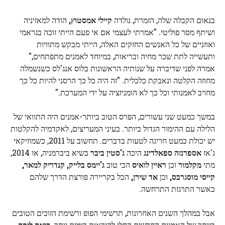
בנאום הקבלה שלה, הזמרת, נולדה
קיילי אמסטוץ,
הודה למאזיניה
ושיתף מסר פוליטי. "אמרתי לעצמי אם אי פעם הייתי זוכה בגראמי
ואוזניים של כל האנשים החזקים האלה, הייתי מבקש מתוויות
ותעשייה לתת שכר מחיה ובריאות, במיוחד לאמנים מתפתחים,"
אמרה לפני שדיברה על שנותיה הראשונות בלוס אנג'לס כשנשמלה
מחוזה הקלטה ונאבקת כלכלית. "זה היה כל כך הרסני להיות כל כך
מחויב לאמנותי וכל כך לא הומניזציה על ידי המערכת."
במשך כמעט שני עשורים, הפרס הטוב ביותר-אמנים היה התוואי של
הלילה עם ההימור הגדול ביותר. בעיני המעריצים, לאקדמיה להקלטות
יש יכולת כמעט חריגה לטעות בדברים. תחשוב על 2011, כשמוזיקאי
ג'אז
אספרנזה ספאלדינג
היכה
ג'סטין ביבר
בשיא ביברמניה, או 2014,
מתי
מקלמור
וכן
ראיין לואיס
הכי טוב
ג'יימס בלייק, קנדריק למאר,
קייסי מוסגרבס,
וכן
אד שירן,
הכל בקריירה פורצת הדרך שלהם
כאשר התרגזת התרחשה.
אבל במהלך השנים האחרונות, תרשימי הפופ ורשימת הזוכים הטובים
ביותר של האמנים החדשים החלו להיראות דומים יותר.
דואה ליפה