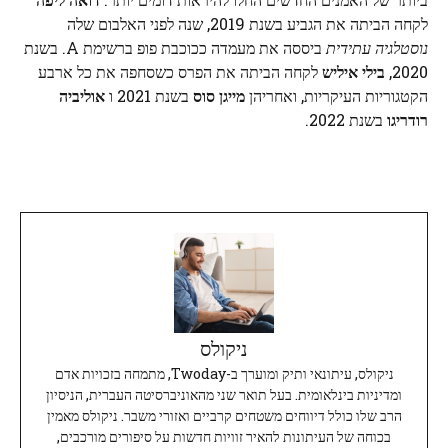
לקחה הביתה את הגביע בשנת 2019, שנה לפני האלבום שלה
נוסטלגיה עתידית
ביססה את מעמדה ככוכבת פופ ברשימת A. בשנת
2020,
בילי איליש
לקחה הביתה את הפרס כשסחפה את כל ארבע
הקטגוריות העיקריות, ואחריהן
מייגן סוס
בשנת 2021 ו
אוליביה
רודריגו
בשנת 2022.
ניקולס
ניקולס, עיתונאי ותיק ומוערך ב-Twoday, מתמחה בזכויות אדם
ומדיניות בינלאומית. בעל תואר שני מהאוניברסיטה העברית, הניסיון
הרב שלו כולל דיווחים משטחים קרביים ואזורי משבר. ניקולס מאמין
בכוחה של העיתונות להאיר זוויות חדשות על סיפורים מורכבים,