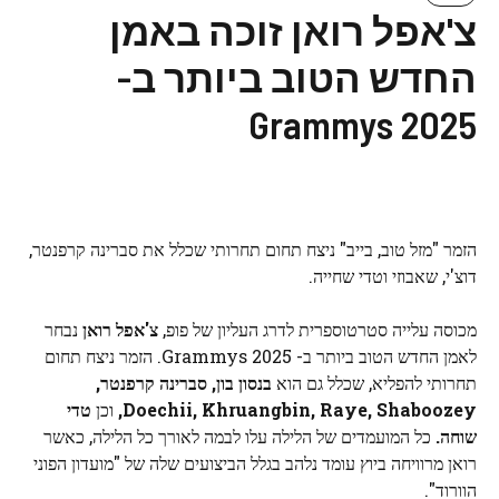
צ'אפל רואן זוכה באמן
החדש הטוב ביותר ב-
Grammys 2025
הזמר "מזל טוב, בייב" ניצח תחום תחרותי שכלל את סברינה קרפנטר,
דוצ'י, שאבוזי וטדי שחייה.
מכוסה עלייה סטרטוספרית לדרג העליון של פופ,
צ'אפל רואן
נבחר
לאמן החדש הטוב ביותר ב- Grammys 2025. הזמר ניצח תחום
תחרותי להפליא, שכלל גם הוא
בנסון בון, סברינה קרפנטר,
Raye, Shaboozey,
Doechii, Khruangbin,
וכן
טדי
שוחה.
כל המועמדים של הלילה עלו לבמה לאורך כל הלילה, כאשר
רואן מרוויחה ביוץ עומד נלהב בגלל הביצועים שלה של "מועדון הפוני
הוורוד".