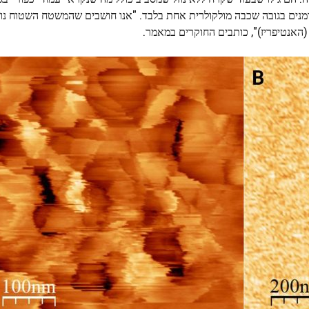
זדמנים בגובה שכבה מולקולרית אחת בלבד. "אנו חושבים שהמשטח השטוח נ