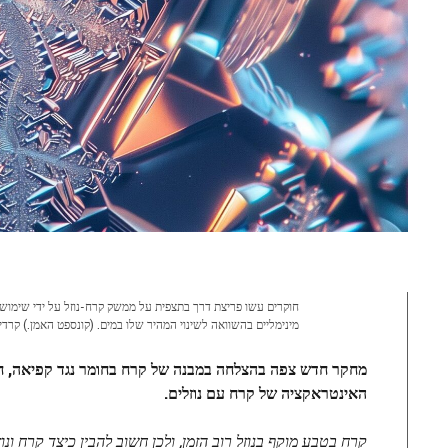
חוקרים עשו פריצת דרך בתצפית על ממשק קרח-נוזל על ידי שימוש ב
מינימליים בהשוואה לשינוי המהיר שלו במים. (קונספט האמן.) קרדיט: day.co.il.com
מחקר חדש צפה בהצלחה במבנה של קרח בחומר נגד קפיאה, חו
האינטראקציה של קרח עם נוזלים.
קרח בטבע מוקף בנוזל רוב הזמן, ולכן חשוב להבין כיצד קרח ו