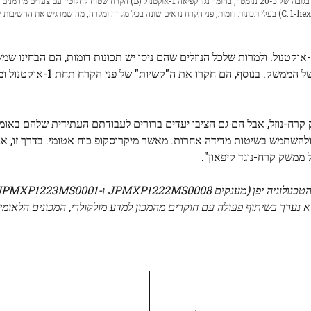
בעוד שקרח ללא נוזל שמסביב (A) כולל מה שמכונה "עמודי כפור" בגובה של כ-20 ננומטר, בחומר נגד קפיאה 1-אוקטנול (B) הקרח שטוח לחלוטין עם צע
שכבה מולקולרית אחת בלבד. בנוזלים שונים (C: 1-hexanol. D: 1-butanol) בעלי תכונות דומות, פני הקרח נראים שונה בכל מקרה ומקרה, מה שמדגיש את החשיבו
אונישי והצוות שלו ניסו גם נוזלים שונים, כולם אלכוהולים כמו 1-אוקטנול. ולמרות שלכל הנוזלים שהם ניסו יש תכונות דומות,
שונה בכל מקרה, מה שמדגיש את החשיבות של מדידה ישירה של הממשק.
רח-נוזל, אבל הם גם הציבו יעדים ברורים לעבודתם העתידית שלהם באומרו
ולהשתמש בשיטות מדידה אחרות. מאשר מיקרוסקופ כוח אטומי. בדרך זו, אנו
 ממשק קרח-נוגד קיפאון".