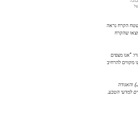
דים מזדמנים בגובה
ת של
 הם הבחינו שמשטח הקרח נראה
 בנוסף, הם חקרו את ה"קשיות" של פני הקרח תחת 1-אוקטנול ומצאו שהקרח
: "אנו מצפים
 מקווים להרחיב
מחקר זה מומן על ידי משרד החינוך, התרבות, הספורט, המדע והטכנולוגיה יפן (מענקים JPMXP1222MS0008 ו-JPMXP1223MS0001) והאגודה