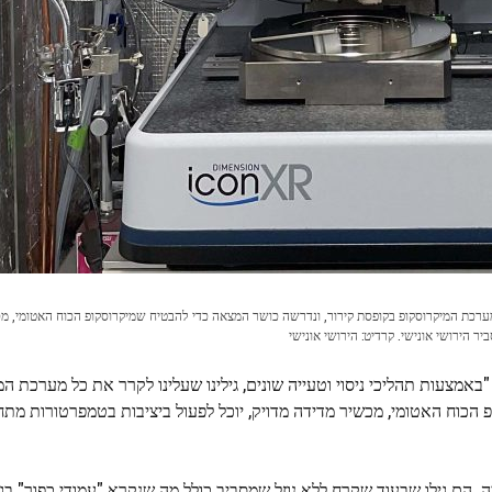
ל מערכת המיקרוסקופ בקופסת קירור, ונדרשה כושר המצאה כדי להבטיח שמיקרוסקופ הכוח האטומי, מ
ר הירושי אונישי. קרדיט: הירושי אונישי
אמצעות תהליכי ניסוי וטעייה שונים, גילינו שעלינו לקרר את כל מערכת המ
הכוח האטומי, מכשיר מדידה מדויק, יוכל לפעול ביציבות בטמפרטורות מתח