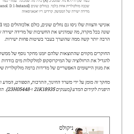
מדידה ישירה של הממשק. קרדיט: ריו יאנאגיסאווה
הרבה יותר קשה ממה שהוערך בעבר בשיטות פחות ישירות.
החוקרים מקווים שהתוצאות שלהם יזמנו מחקר נוסף של ממשק ק
להגדיל את הרזולוציה של המיקרוסקופ למולקולות מים בודדות 
את מגוון היישומים האפשריים של מדידות ברמה מולקולרית של
היפנית לקידום המדע (מענקים 21K18935 ו-23H05448). הוא נערך בשיתוף פעולה עם חוקרים מהמכון למדע מולקולרי, המכונים הלאומיים למדעי הטבע.
ניקולס