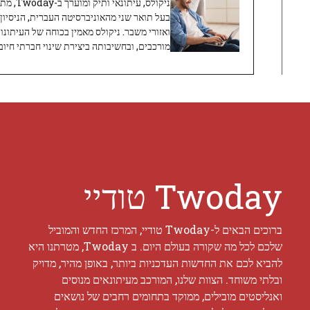
ניקולס, 
בעל תואר שני מהאוניברסיטה העברית, הניסיון
ואזורי משבר. ניקולס מאמין בכוחה של העיתונו
מורכבים, ובחשיבותה ביצירת שינוי חברתי חיובי
Twoday טודיי
ברוכים הבאים ל-Twoday טודיי, המרכז החדש והמוביל
שלכם לכל מה שקורה בעולם היום. ב Twoday, מטרתנו היא
להביא לכם את החדשות העדכניות ביותר, באופן מהיר, מדויק
ובלתי משוחד. הצוות שלנו, המורכב מעיתונאים מנוסים
ואנליסטים מובילים, ממוקד בתחומים רחבים של נושאים