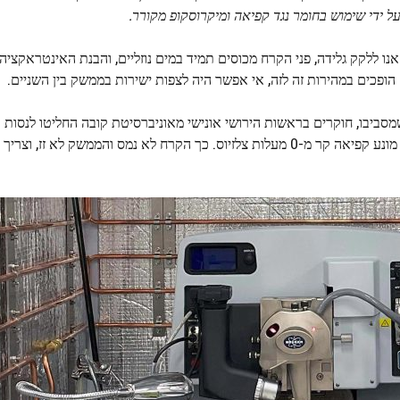
 ידי שימוש בחומר נגד קפיאה ומיקרוסקופ מקורר.
 ללקק גלידה, פני הקרח מכוסים תמיד במים נוזליים, והבנת האינטראקציה ב
הופכים במהירות זה לזה, אי אפשר היה לצפות ישירות בממשק בין השניים.
סביבו, חוקרים בראשות הירושי אונישי מאוניברסיטת קובה החליטו לנסות
הבא. הוא אומר: "המצאנו את הרעיון למדוד קרח שקוע בחומר מונע קפיאה קר מ-0 מעלות צלזיוס. כך הקרח לא נמס והממשק