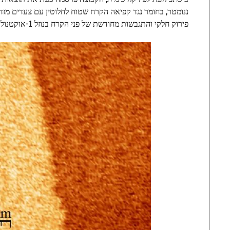
ננומטר, בחומר נגד קפיאה הקרח שטוח לחלוטין עם צעדים מ
פירוק חלקי והתגבשות מחודשת של פני הקרח בנוזל 1-אוקטנול (האנטיפריז)", כותבים החוקרים במאמר.