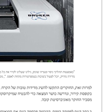
"באמצעות תהליכי ניסוי וטעייה שונים, גילינו שעלינו לקרר את כ
מדידה מדויק, יוכל לפעול ביציבות בטמפרטורות מתחת לאפס. ", מסבי
למרות זאת, החוקרים התקשו להשיג מדידות טובות של הקרח. "ב
בקופסת קירור, ונדרשה כושר המצאה כדי להבטיח שמיקרוסקופ 
מסביר החוקר מאוניברסיטת קובה.
ב
כתב העת לפיזיקה כימית