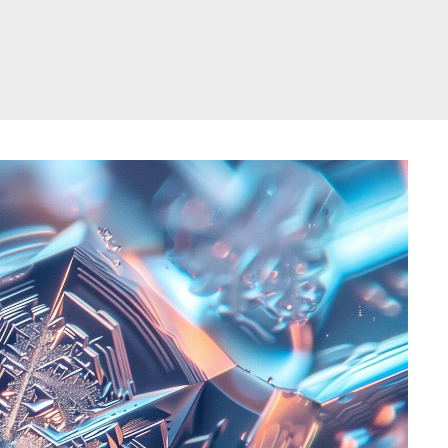
דלג
תוכן