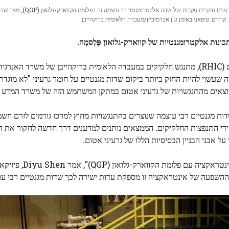
התנגשויות של יונים כבדות יוצרות שדה אלקטרומגנטי חזק מאוד. מדענים חוקרים עקבות של שדה אלקטרומגנטי רב עוצמה זה בפלזמת הקווארק-גלואון (QGP), מצ
קרדיט: טיפאני באומן וג'ן אברמוביץ/מעבדה הלאומית ברוקהייבן
תכונות אלקטרומגנטיות של קווארק-גלואון
פְּלַסמָה
.
ניתוח חדש של שיתוף הפעולה של STAR במתאיץ יונים כבדים (RHIC), מתנגש חלקיקים במעבדה הלאומית ברוקהייבן של משר
 שעשוי להיות החזק ביותר ביקום שדות מגנטיים על חומר גרעיני "לא מוגדר"
צאים מהתנגשויות של גרעיני אטום במתקן המשתמש הזה של משרד המדע של E
דות מגנטיים רבי עוצמה שנוצרים בהתנגשויות מחוץ למרכז גורמים לזרם חשמ
על ידי התנפצות החלקיקים. הממצאים נותנים למדענים דרך חדשה לחקור את ה
 ההשפעה של אינטראקציה זו מספקת עדות ישירה לכך שדות מגנטיים רבי עו