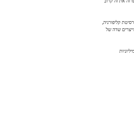
ו זה את זה קרוב
אנג, פיזיקאי STAR מאוניברסיטת קליפורניה,
ייצרים שדה של
ליוניות