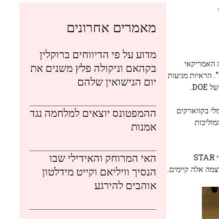
ב שבו
מאמרים אחרונים
מדוע על פי הדיווחים ברוקלין
ד האנרגיה האמריקאי
בקהאם וניקולה פלץ משנים את
. הראיות מגיעות
יום הנישואין שלהם
DO.
לי בקווארקים
ההמפטונס יוצאים למלחמה נגד
מוליכות
אמנות
האי המרוחק והאידילי שבו
"זוהי המדידה הראשונה של האופן שבו השדה המגנטי מקיים אינטראקציה עם פלזמת הקווארק-גלואון (QGP)", אמר Diyu Shen, פיזיקאי STAR
צמה אלה קיימים.
הנסיך וויליאם וקייט מידלטון
אוהבים להירגע