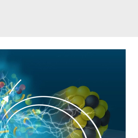
דלג
תוכן