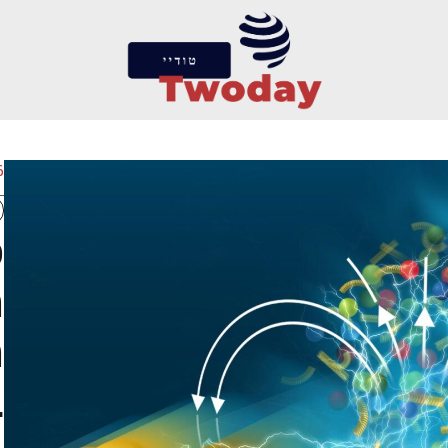
6 במרץ
פ
ה
ה
ב