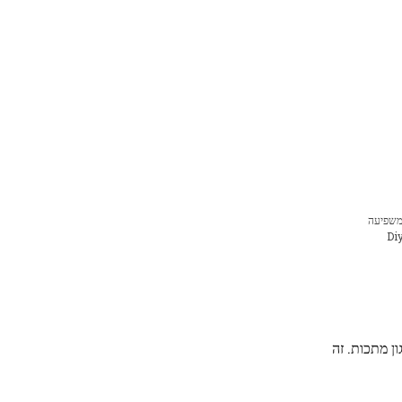
ה של פאראדיי, ומשפיעה
ת למוליכות של פלזמת הקווארק-גלואון (QGP), מה שנותן למדענים דרך למדוד תכונה חשובה זו. קרדיט: Diyu
ן מתכות. זה