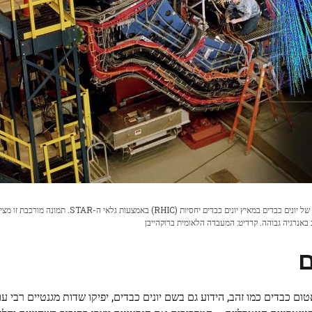
מדענים יכולים לעקוב אחר מסלולי החלקיקים היוצאים מהתנגשויות של יונים כבדים במאיץ יונים כבדים יחסיות (RHIC) באמצעות גלאי
 באנרגיה גבוהה. קרדיט: המעבדה הלאומית ברוקהייבן
ם
ום כבדים כמו זהב, הידוע גם בשם יונים כבדים, יפיקו שדות מגנטיים רבי ע