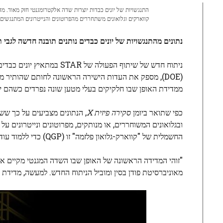
קווארקים וגלואונים משתחררים מהפרוטונים והנייטרונים המתנגשים. 
נתונים מהתנגשויות של יונים כבדים נותנים תובנה חדשה לגבי 
(DOE), מספק את העדות הישירה הראשונה לחותם שהותיר מה
ממדידת האופן שבו חלקיקים בעלי מטען שונה נפרדים כשהם יו
כפי שתואר ביומן
סקירה פיזית X
, הנתונים מצביעים על כך שש
ובגלואונים המשוחררים, או מנותקים, מפרוטונים ונייטרונים 
החשמלית של "קווארק-גלואון פלזמה" זו (QGP) כדי ללמוד עוד על אבני הבניין הבסיסיות הללו של גרעיני אטום.
מאוניברסיטת פודן בסין ומוביל הניתוח החדש. למעשה, מדידת