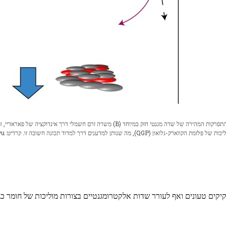
מבט מלמעלה למטה של ​​התנגשות של יונים כבדים מחוץ למרכז. ההתפרקות המהירה של שדה מגנטי חזק במיוחד (B) משרה זרם חשמלי דרך אינדוקצי
על מסלולם של חלקיקים טעונים. מידת הסטייה קשורה ישירו
קים טעונים ואף לעורר שדות אלקטרומגנטיים בצורות מוליכות של חומר כגו