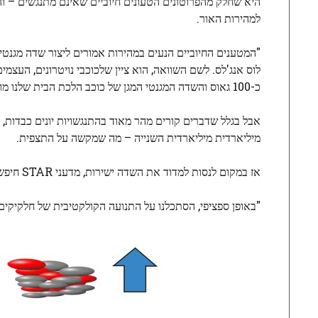
היא שחלק מהפרוטונים הטעונים חיוביים שאינם מתנגשים – והני
למהירות האור.
"המטענים החיוביים הנעים במהירות אמורים ליצור שדה מגנטי חז
לוס אנג'לס. לשם השוואה, הוא ציין שלכוכבי נויטרונים, העצמים
כ-100 גאוס והשדה המגנטי המגן של כוכב הלכת הבית שלנו מודד 0.5 גאוס בלבד. "זהו כנראה השדה המגנטי החזק ביותר ביקום שלנו."
אבל בגלל שדברים קורים מהר מאוד בהתנגשויות יונים כבדות, ה
מיליארדית מיליארדית השנייה – מה שמקשה על התצפית.
אז במקום לנסות למדוד את השדה ישירות, מדעני STAR חיפשו ראיות להשפעתו על החלקיקים הזורמים מההתנגשויות.
"באופן ספציפי, הסתכלנו על התנועה הקולקטיבית של חלקיקים ט