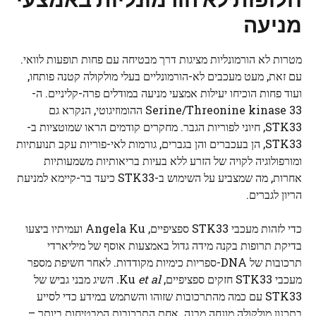
מניעה
מטרות לא הורמונליות מציגות דרך מבטיחה עם פחות תופעות לוואי.
עם זאת, מעט מעכבים לא-הורמונליים בעלי מולקולה קטנה פותחו,
ועוד פחות הוכיחו יעילות אמצעי מניעה במודלים פרה-קליניים. ה-
Serine/Threonine kinase 33 ההומוזיגוטי, הנקרא גם
STK33, חיוני לפוריות הגבר. מחקרים קודמים הראו שמוטציות ב-
STK33, הן בעכברים והן בגברים, גורמות לאי-פוריות עקב תנועתיות
ומורפולוגיה לקויה של הזרע ללא בעיות בריאותיות משמעותיות
אחרות, מה שמצביע על השימוש ב-STK33 כיעד בר-קיימא למניעת
הריון לגברים.
כדי לזהות מעכבי STK33 ספציפיים, Angela Ku ועמיתיו ביצעו
בדיקת תרופות בקנה מידה גדול באמצעות אוסף של מיליארדי
תרכובות של
DNA
-ספריות כימיות מקודדות. לאחר חשיפת מספר
מעכבי STK33 חזקים ספציפיים, Ku
et al.
השיג מבני גביש של
STK33 עם כמה מהתרכובות שזוהו והשתמש במידע כדי לסייע
בתכנון מולקולה מונחה מבנה. אחת התרכובות המבטיחות ביותר –