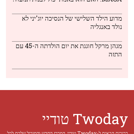
מדוע הילד השלישי של הנסיכה יוג'יני לא
נולד באנגליה
מגהן מרקל חוגגת את יום הולדתה ה-45 עם
התזה
Twoday טודיי
ברוכים הבאים ל-Twoday טודיי, המרכז החדש והמוביל שלכם לכל