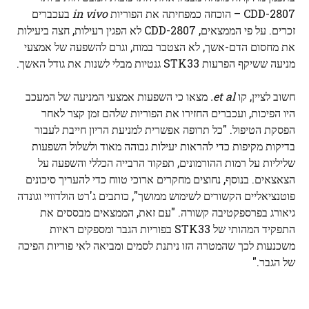
CDD-2807 – הוכחה כמפחיתה את הפוריות
in vivo
בעכברים
זכרים. על פי הממצאים, CDD-2807 לא הפגין רעילות, חצה ביעילות
את מחסום הדם-אשך, לא הצטבר במוח, וגרם להשפעה של אמצעי
מניעה ששיקף הפרעות STK33 גנטיות מבלי לשנות את גודל האשך.
חשוב לציין, קו
et al.
מצאו כי השפעות אמצעי המניעה של המעכב
היו הפיכות, ועכברים החזירו את הפוריות שלהם זמן קצר לאחר
הפסקת הטיפול. "כל תרופה אפשרית למניעת הריון חייבת לעבור
בדיקות מקיפות כדי להראות יעילות גבוהה מאוד ולשלול השפעות
שליליות על רמות ההורמונים, תפקוד הרבייה הכללי והשפעה על
הצאצאים. בנוסף, נחוצים מחקרים ארוכי טווח כדי להעריך סיכונים
פוטנציאליים הקשורים לשימוש ממושך", כותבים ג'רט הולדוויי וגונדה
גיאורג בפרספקטיבה קשורה. "עם זאת, הממצאים מבססים את
התפקיד המהותי של STK33 בפוריות הגבר ומספקים ראיות
משכנעות לכך שהמטרה הזו ניתנת לסמים ומביאה לאי פוריות הפיכה
של הגבר."