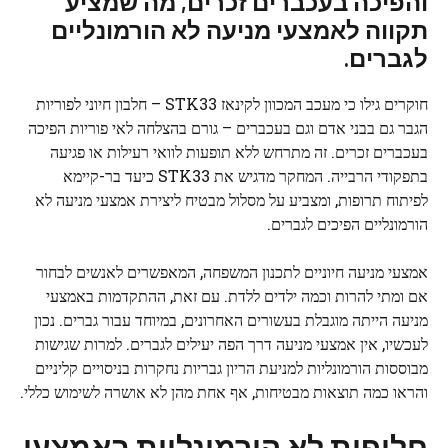
והפיכה בעכברים זכרים, מה שמציע
תקווה לאמצעי מניעה לא הורמונליים
לגברים.
חוקרים גילו כי מעכב המכוון לקינאז STK33 – חלבון חיוני לפוריות
הגבר גם בבני אדם וגם בעכברים – גורם בהצלחה לאי פוריות הפיכה
בעכברים זכרים. זה מתרחש ללא תופעות לוואי רעילות או פגיעה
בתפקודי הרבייה. המחקר מדגיש את STK33 כיעד בר-קיימא
לפיתוח תרופות, ומצביע על מסלול מבטיח ליצירת אמצעי מניעה לא
הורמונליים הפיכים לגברים.
אמצעי מניעה חיוניים לתכנון המשפחה, המאפשרים לאנשים לבחור
אם ומתי להרות וכמה ילדים ללדת. עם זאת, ההתקדמות באמצעי
מניעה הייתה מוגבלת בעשורים האחרונים, במיוחד עבור גברים. נכון
לעכשיו, אין אמצעי מניעה דרך הפה יעילים לגברים. למרות שגישות
מבוססות הורמונליות למניעת הריון גבריות נחקרות בניסויים קליניים
והראו כמה תוצאות מבטיחות, אף אחת מהן לא אושרה לשימוש כללי.
חלופות לא הורמונליות באמצעי