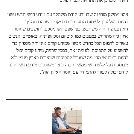
זיהוי ממשק מוחי זה שבו ידע קודם משתלב עם מידע חושי חדש עשוי
להיות בעל ערך לפיתוח התערבויות במקרים שבהם תהליך
האינטגרציה הזה משתבש. כפי שפטראנו מסכם, "חושבים שחוסר
איזון כזה מתרחש במצבים כמו אוטיזם וסכיזופרניה. באוטיזם, אנשים
עשויים לתפוס הכל כחדש מכיוון שמידע קודם אינו חזק מספיק כדי
להשפיע על התפיסה. לעומת זאת, בסכיזופרניה, מידע קודם יכול
להיות דומיננטי מדי, מה שמוביל לתפיסות שנוצרות באופן פנימי ולא
מבוססות על קלט חושי ממשי. הבנה כיצד משולבים מידע חושי וידע
קודם יכולה לעזור להתמודד עם חוסר האיזון הזה".