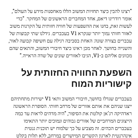
"רצינו להבין כיצד תחזיות המשוב הללו מאחסנות מידע על העולם",
אומר רודריגו דיאס, אחד המחברים הראשונים של המחקר. "כדי
לעשות זאת, בחנו את ההשפעות של חוויה חזותית על הקרנות משוב
לאזור חזותי נמוך יותר שנקרא V1 בעכברים. גידלנו שתי קבוצות של
עכברים בצורה שונה: האחת בסביבה רגילה עם חשיפה קבועה לאור,
והשנייה בחושך. לאחר מכן ראינו כיצד חיבורי המשוב, והתאים שהם
מכוונים אליהם ב-V1, הגיבו לאזורים שונים של שדה הראייה."
השפעת החוויה החזותית על
קישוריות המוח
בעכברים שגדלו בחושך, חיבורי המשוב ותאי V1 ישירות מתחתיהם
ייצגו שניהם את אותם אזורים של מרחב חזותי. הסופרת הראשונה
ראדהיקה רג'אן קולטת את הסיפור, "היה מדהים לראות עד כמה
הייצוגים המרחביים של אזורים גבוהים ונמוכים יותר התאימו
בעכברים הכהים. זה מצביע על כך שלמוח יש תוכנית גנטית
אינהרנטית לארגון הקשרים המיושרים במרחב, ללא תלות בקלט