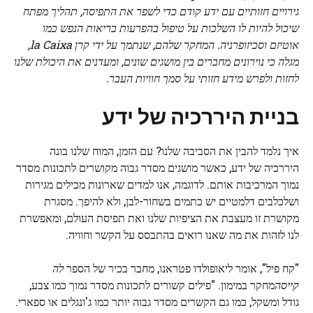
גירויים חזותיים עם ידע קודם כדי לשפר את התפיסה, תהליך מפתח
שיכול להיות לו השלכות על טיפול בהפרעות בריאות הנפש כמו
אוטיזם וסכיזופרניה. המחקר שלהם, שנתמך על ידי קרן la Caixa,
מגלה כי נוירונים מחברים בין מושגים שונים, ומעדנים את היכולת שלנו
לחזות ולפרש מידע חזותי על סמך חוויות העבר.
בניית היררכיה של ידע
איך נלמד להבין את הסביבה שלנו? עם הזמן, המוח שלנו בונה
היררכיה של ידע, כאשר מושגים מסדר גבוה מקושרים לתכונות מסדר
נמוך המרכיבות אותם. לדוגמה, אנו למדים שארונות מכילים מגירות
ושלכלבים דלמטיים יש כתמים בשחור-לבן, ולא להיפך. מסגרת
מקושרת זו מעצבת את הציפיות שלנו ואת תפיסת העולם, ומאפשרת
לנו לזהות את מה שאנו רואים בהתבסס על הקשר וחוויה.
"קח פיל", אומר ליאופולדו פטראנו, מחבר בכיר של הספר
לה
קייסה
מחקר במימון. "פילים קשורים לתכונות מסדר נמוך כמו צבע,
גודל ומשקל, כמו גם הקשרים מסדר גבוה יותר כמו ג'ונגלים או ספארי.