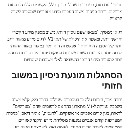
חזותי." עם זאת, בעכברים שגדלו בדרך כלל, הקשרים הללו היו פחות
מדויקים, ויותר כניסות משוב העבירו מידע מאזורים שמסביב לשדה
הראייה.
רג'אן ממשיך, "מצאנו שעם ניסיון חזותי, משוב מספק מידע הקשרי
וחדשני יותר, ומשפר את היכולת של תאי V1 לדגום מידע מאזור רחב
יותר של הסצנה החזותית." אפקט זה היה תלוי במקור באזור החזותי
הגבוה יותר: הקרנות משוב משכבות עמוקות יותר היו בסבירות גבוהה
יותר להעביר מידע היקפי בהשוואה לאלו משכבות שטחיות.
הסתגלות מונעת ניסיון במשוב
חזותי
יתרה מכך, הצוות גילה כי בעכברים שגדלים בדרך כלל, קלט משוב
בשכבה עמוקה ל-V1 מתארגן בהתאם לדפוסים שהם "מעדיפים"
לראות, כגון קווים אנכיים או אופקיים. "לדוגמה," אומר דיאס, "כניסות
המעדיפות קווים אנכיים נמנעות משליחת מידע היקפי לאזורים
הממוקמים לאורך הכיוון האנכי. לעומת זאת, לא מצאנו הטיה כזו