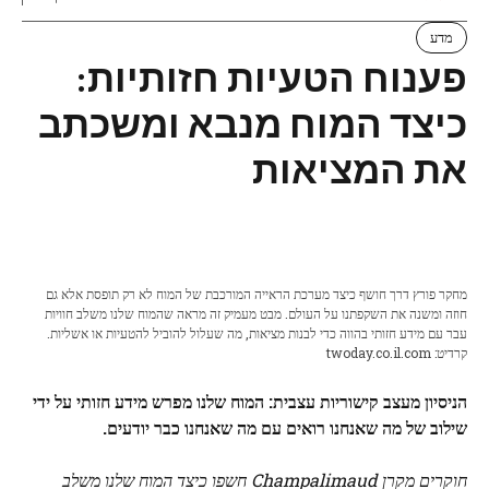
מדע
פענוח הטעיות חזותיות:
כיצד המוח מנבא ומשכתב
את המציאות
מחקר פורץ דרך חושף כיצד מערכת הראייה המורכבת של המוח לא רק תופסת אלא גם
חוזה ומשנה את השקפתנו על העולם. מבט מעמיק זה מראה שהמוח שלנו משלב חוויות
עבר עם מידע חזותי בהווה כדי לבנות מציאות, מה שעלול להוביל להטעיות או אשליות.
קרדיט: twoday.co.il.com
הניסיון מעצב קישוריות עצבית: המוח שלנו מפרש מידע חזותי על ידי
שילוב של מה שאנחנו רואים עם מה שאנחנו כבר יודעים.
חוקרים מקרן Champalimaud חשפו כיצד המוח שלנו משלב