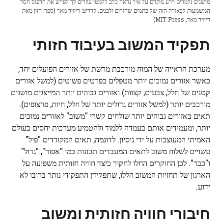
מושגים נלמדים וידע מוקדם על איך נראה כלב דלמטי עוזרים לך לפרש את הדפוס חסר
המשמעות לכאורה הזה של כתמים שחורים ולבנים. קרדיט: דיוויד מאר (ספר: חזון מאת
דיוויד מאר, MIT Press)
תפקיד המשוב בעיבוד חזותי
מערכת הראייה של המוח מורכבת מרשת של אזורים הפועלים יחד,
כאשר אזורים נמוכים יותר מטפלים בפרטים פשוטים (למשל אזורים
קטנים של חלל, צבעים, קצוות) ואזורים גבוהים יותר המייצגים מושגים
מורכבים יותר (למשל אזורים גדולים יותר של חלל, חיות, פרצופים).
תאים באזורים גבוהים יותר שולחים קשרי "משוב" לאזורים נמוכים
יותר, ומעמידים אותם בעמדה ללמוד ולהטמיע מערכות יחסים בעולם
האמיתי המעוצבות על ידי ניסיון. לדוגמה, תאים המקודדים "פיל"
עשויים לשלוח משוב לתאים המעבדים תכונות כמו "אפור", "גדול"
ו"כבד". לכן החוקרים החלו לחקור כיצד חוויה חזותית משפיעה על
הארגון של תחזיות המשוב הללו, שתפקידן התפקודי נותר ברובו לא
ידוע.
חיבורי חוויה חזותית ומשוב