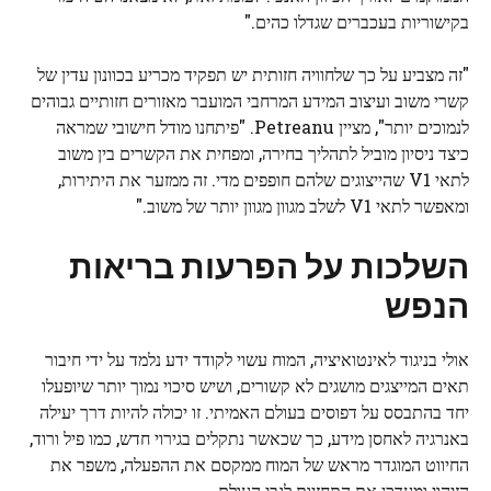
בקישוריות בעכברים שגדלו כהים."
"זה מצביע על כך שלחוויה חזותית יש תפקיד מכריע בכוונון עדין של
קשרי משוב ועיצוב המידע המרחבי המועבר מאזורים חזותיים גבוהים
לנמוכים יותר", מציין Petreanu. "פיתחנו מודל חישובי שמראה
כיצד ניסיון מוביל לתהליך בחירה, ומפחית את הקשרים בין משוב
לתאי V1 שהייצוגים שלהם חופפים מדי. זה ממזער את היתירות,
ומאפשר לתאי V1 לשלב מגוון מגוון יותר של משוב."
השלכות על הפרעות בריאות
הנפש
אולי בניגוד לאינטואיציה, המוח עשוי לקודד ידע נלמד על ידי חיבור
תאים המייצגים מושגים לא קשורים, ושיש סיכוי נמוך יותר שיופעלו
יחד בהתבסס על דפוסים בעולם האמיתי. זו יכולה להיות דרך יעילה
באנרגיה לאחסן מידע, כך שכאשר נתקלים בגירוי חדש, כמו פיל ורוד,
החיווט המוגדר מראש של המוח ממקסם את ההפעלה, משפר את
הזיהוי ומעדכן את התחזיות לגבי העולם.