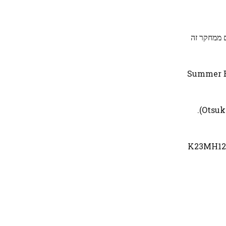
ל. נתונים ממחקר זה
Summer B. ),
גילויים: Dijkstra הוא מנהל ובעלים של Neurowave. סידיקי שימש כדובר עבור Brainsway ו-PsychU.org (לא ממותג, בחסות Otsuka).
(K23MH12