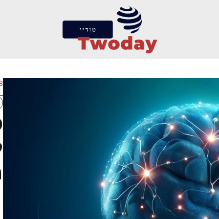
18 ביו
פ
ל
מ