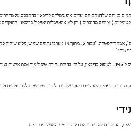
 MRI פונקציונליות של 14 אנשים וזיהו כתמים במוחם שלדעתם הם יעדים אופטימליים לדיכאון בהתבסס על 
שתתף זוהו 10 כתמים במוחו, הן אופטימליות ('אזורים מחוברים') והן לא אופטימלית לטיפול בדיכאון. החו
נתונים שמיש, גילינו שיהיה לנו גבוה מאוד
 מוחי."
דיקסטרה אמר שהממצא יכול לעזור הן בהתאמה אישית של טיפול TMS לטיפול בדיכאון, על ידי בחירת נקודת טיפול מותאמת 
בפיתוח טיפולים שעשויים בסופו של דבר להיות שימושיים לקרדיולוגים ולרו
די
ים, והחוקרים לא עוררו את כל הכתמים האפשריים במוח.