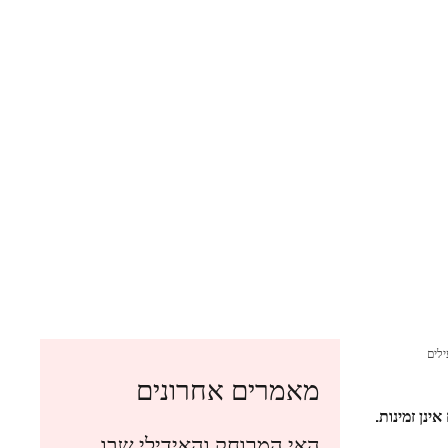
 אתרי גירוי יעילים
מאמרים אחרונים
נן זמינות.
האי המרוחק והאידילי שבו