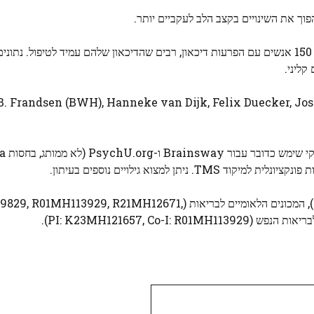
וך את השינויים בקצב הלב לעקביים יותר.
הצוות של דיקסטרה בהולנד עובד כעת על מחקר גדול יותר של 150 אנשים עם הפרעות דיכאון, רבים שהדיכאון שלהם עמיד לטיפו
קליני.
את Frandsen (BWH), Hanneke van Dijk, Felix Duecker, Joseph J. Taylor (BWH
המכונים הלאומיים לבריאות
9829, R01MH113929, R21MH12671,