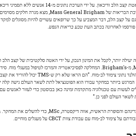
מחקר חדש מצביע על כך שקיימת רשת מוחית משותפת בין האטת קצב הלב ודיכאון. על ידי הער
בבית החולים Brigham and Women's, חבר מייסד במערכת הבריאות של General Brigham
 גירוי מגנטי טרנסגולגולתי (TMS), השפיעה גם על קצב הלב, דבר המצביע על כך שרופאים עשויים להיות מסוגלי
ם פורסמו לאחרונה בכתב העת
טבע בריאות הנפש.
לנו הייתה להבין כיצד לרתום את טיפול TMS בצורה יעילה יותר, לקבל את המינון הנכון, על ידי האטה סלקטיבית של קצב 
הטובה ביותר לגירוי במוח", אמר הסופר הבכיר שאן סידיקי, MD, מ-Brigham's. המחלקה לפסיכיאטריה והמרכז לטיפול 
התפתח לראשונה במהלך כנס בקרואטיה שבו הציגו חוקרים מהולנד נתוני צימוד לב-מו
 המרגש ביותר במחקר עבורו הוא הפוטנציאל לתת לשאר העולם גישה קלה יות
ולים לעשות עם טכנולוגיה מתקדמת זמינה כאן בבוסטון כדי לעזור לאנשים ע
לשאר העולם לפני כן."
ר