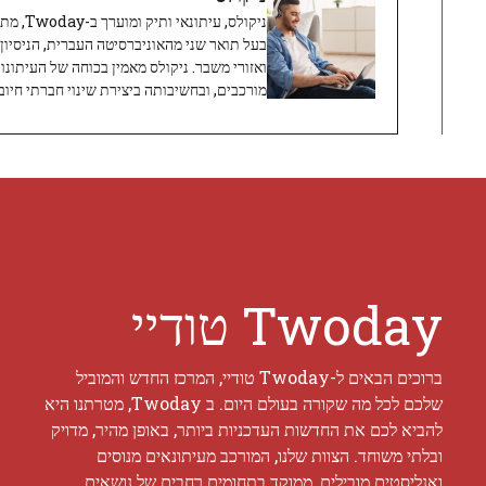
ניקולס, 
בעל תואר שני מהאוניברסיטה העברית, הניסיון
ואזורי משבר. ניקולס מאמין בכוחה של העיתונו
מורכבים, ובחשיבותה ביצירת שינוי חברתי חיובי
Twoday טודיי
ברוכים הבאים ל-Twoday טודיי, המרכז החדש והמוביל
שלכם לכל מה שקורה בעולם היום. ב Twoday, מטרתנו היא
להביא לכם את החדשות העדכניות ביותר, באופן מהיר, מדויק
ובלתי משוחד. הצוות שלנו, המורכב מעיתונאים מנוסים
ואנליסטים מובילים, ממוקד בתחומים רחבים של נושאים