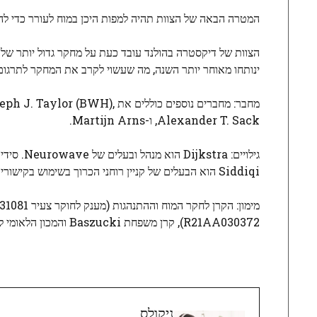
המטרה הבאה של הצוות תהיה למפות היכן במוח לעורר כדי להפ
ינותחו מאוחר יותר השנה, מה שעשוי לקרב את המחקר לתרגום 
מחבר: מחברים נוספים כוללים 
Alexander T. Sack, ו-Martijn Arns.
Siddiqi הוא הבעלים של קניין רוחני הכרוך בשימוש בקישוריות פונקציונלית למיקוד TMS. ניתן למצוא גילויים נוספים בעיתון.
מימון: הקרן לחקר המוח וההתנהגות (מענק לחוקר צעיר 31081),
R21AA030372), קרן משפחת Baszucki והמכון הלאומי לבריאות הנפש (PI: K23MH121657, Co-I: R01MH113929).
ניקולס