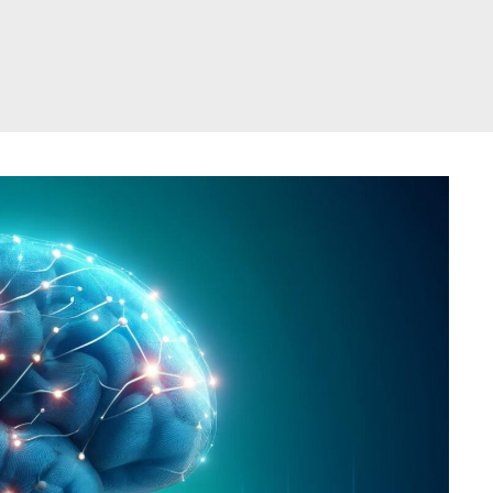
דלג
תוכן