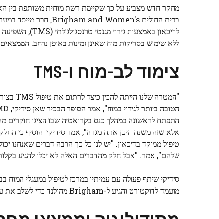
לדיכאון באמצעות
ללא שימוש בסריקות מוח שאינן זמינות באופן נרחב. הממצאי
צימוד לב-מוח ו-TMS
"המטרה ש
אלא שזה משנה היכן אתה מגרה", אמר סידיקי והוסיף כי החלק
טיפול ממוקד בדיכאון. "יש לנו כל כך הרבה דברים שאנחנו יכ
שלהם", אמר. "אבל חלק מהדברים האלה לא יכלו להגיע בקלות 
מועמד לדוקטורט והגיע ל-Brigham מהולנד כדי לשלב את עבודתם על צימוד לב-מוח עם עבודת צוות CBCT על מעגלים מוחיים.
מתודולוגיה וממצאי מחק