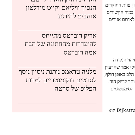
כת נתונים מ-14 אנשים ללא תסמיני דיכאון, צוות החוקרים
הנסיך וויליאם וקייט מידלטון
Mass , מצא מגרה חלקים מסוימים במוח הקשורים
אוהבים להירגע
ם למקד לאותם אזורים
אריק רוברטס מתייחס
להיעדרות מהחתונה של הבת
אמה רוברטס
הלב וזיהוי הנקודה
במעגלי מוח. סידיקי אמר שהרעיון
מלניה טראמפ נותנת ניסיון נוסף
ח. "הם הראו שלא רק ש-TMS יכול להוריד את קצב הלב באופן חולף,
לסרטים דוקומנטריים למרות
ר לדיוק הזה.
הפלופ של סרטה
ם הסימפטומים
סידיקי שיתף פעולה עם עמיתיו במרכז לטיפול במעגלי המוח בבריגהם והסופרת הראשית, אווה דיקסטרה, MSc, כדי להשלים את המחקר. Dijkstra הוא