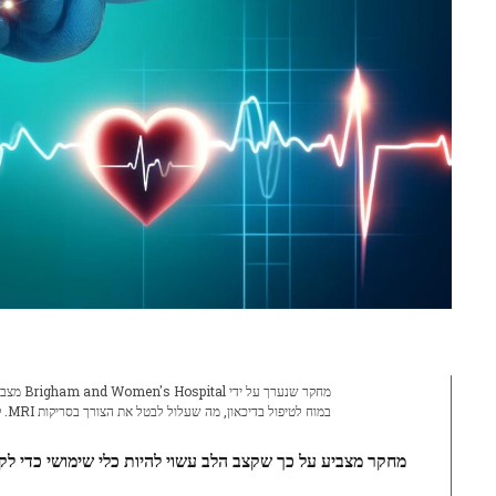
במוח לטיפול בדיכאון, מה שעלול לבטל את הצורך בסריקות MRI. קרדיט: twoday.co.il.com
מחקר מצביע על כך שקצב הלב עשוי להיות כלי שימושי כדי לקב