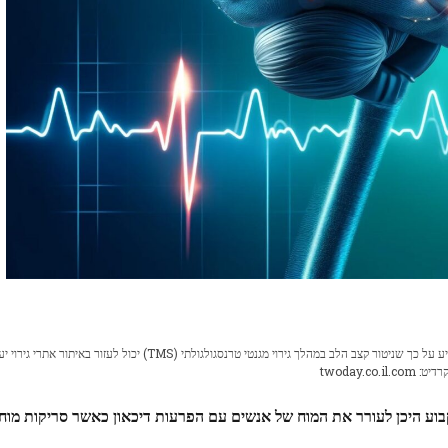
מחקר שנערך על ידי Brigham and Women's Hospital מצביע על כך שניטור קצב הלב במהלך גירוי מגנטי טרנסגולגולתי (TMS) יכול לעזור באיתור
וע היכן לעורר את המוח של אנשים עם הפרעות דיכאון כאשר סריקות מוח אי