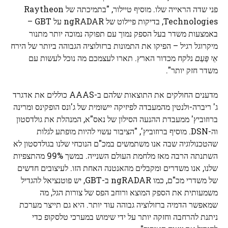
פני שדה הראייה שלו. מוסיף טיילור, "בתמיכתה של Raytheon
Technologies, בדיקות פיילוט של ngRADAR על GBT –
באמצעות משדר בעל הספק נמוך עם תפוקה נמוכה יותר מתנור
מיקרוגל רגיל – הפיקו את התמונות ברזולוציה הגבוהה ביותר של הירח
אֵיִ פַּעַם
נלקח מכדור הארץ. תארו לעצמכם מה נוכל לעשות עם
משדר חזק יותר".
מדענים החולקים את התוצאות שלהם ב-AAAS כוללים את אדגרד
ג' ריברה-ולנטין מהמעבדה לפיזיקה יישומית של ג'ונס הופקינס ומרינה
ברוזוביץ' ממעבדת ההנעה הסילון של נאס"א, המנהלת את גולדסטון
וה-DSN. מוסיף ברוזוביץ', "הציבור עשוי להיות מופתע לגלות
שהטכנולוגיה שבה אנו משתמשים במכ"ם הנוכחי שלנו בגולדסטון לא
השתנתה הרבה מאז מלחמת העולם השנייה. במשך 99% מהתצפיות
שלנו, אנו משדרים ומקבלים מהאנטנה האחת הזו. לעיצובים חדשים
של משדרי מכ"ם, כמו ngRADAR ב-GBT, יש פוטנציאל להגדיל
משמעותית את הספק המוצא ורוחב הפס של צורות הגל, מה
שמאפשר הדמיה ברזולוציה גבוהה עוד יותר. היא גם תייצר מערכת
ניתנת להרחבה וחזקה יותר על ידי שימוש במערכי טלסקופ כדי