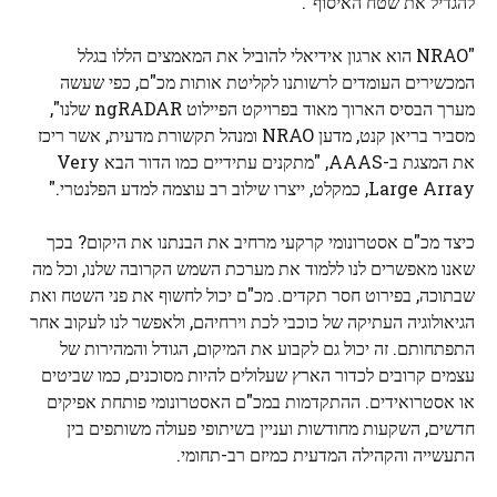
להגדיל את שטח האיסוף".
"NRAO הוא ארגון אידיאלי להוביל את המאמצים הללו בגלל
המכשירים העומדים לרשותנו לקליטת אותות מכ"ם, כפי שעשה
מערך הבסיס הארוך מאוד בפרויקט הפיילוט ngRADAR שלנו",
מסביר בריאן קנט, מדען NRAO ומנהל תקשורת מדעית, אשר ריכז
את המצגת ב-AAAS, "מתקנים עתידיים כמו הדור הבא Very
Large Array, כמקלט, ייצרו שילוב רב עוצמה למדע הפלנטרי."
כיצד מכ"ם אסטרונומי קרקעי מרחיב את הבנתנו את היקום? בכך
שאנו מאפשרים לנו ללמוד את מערכת השמש הקרובה שלנו, וכל מה
שבתוכה, בפירוט חסר תקדים. מכ"ם יכול לחשוף את פני השטח ואת
הגיאולוגיה העתיקה של כוכבי לכת וירחיהם, ולאפשר לנו לעקוב אחר
התפתחותם. זה יכול גם לקבוע את המיקום, הגודל והמהירות של
עצמים קרובים לכדור הארץ שעלולים להיות מסוכנים, כמו שביטים
או אסטרואידים. ההתקדמות במכ"ם האסטרונומי פותחת אפיקים
חדשים, השקעות מחודשות ועניין בשיתופי פעולה משותפים בין
התעשייה והקהילה המדעית כמיזם רב-תחומי.