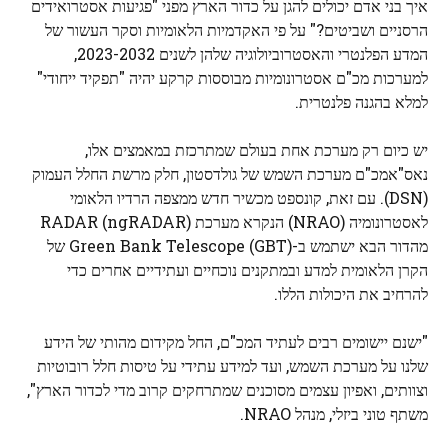
איך בני אדם יכולים להגן על כדור הארץ מפני "פגיעות אסטרואידים
הרסניים ושביטים?" על פי האקדמיות הלאומיות וסקר העשור של
המדע הפלנטרי והאסטרוביולוגיה שלהן לשנים 2023-2032,
למערכות מכ"ם אסטרונומיות מבוססות קרקע יהיה "תפקיד ייחודי"
למלא בהגנה פלנטרית.
יש כיום רק מערכת אחת בעולם שמתרכזת במאמצים אלו,
נאס"א
מכ"ם מערכת השמש של גולדסטון, חלק מרשת החלל העמוק
(DSN). עם זאת, קונספט מכשיר חדש ממצפה הרדיו הלאומי
לאסטרונומיה (NRAO) הנקרא מערכת RADAR (ngRADAR)
מהדור הבא ישתמש ב-Green Bank Telescope (GBT) של
הקרן הלאומית למדע ובמתקנים נוכחיים ועתידיים אחרים כדי
להרחיב את היכולות הללו.
"ישנם יישומים רבים לעתיד המכ"ם, החל מקידום מהותי של הידע
שלנו על מערכת השמש, ועד למידע עתידי על טיסות חלל רובוטיות
וצוותים, ואפיון עצמים מסוכנים שמתרחקים קרוב מדי לכדור הארץ",
משתף טוני ביזלי, מנהל NRAO.