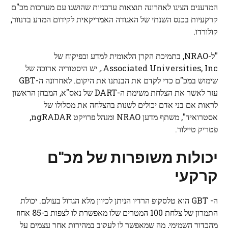
המדענים הציגו לאחרונה תוצאות עדכניות שהושגו עם מערכות מכ"ם
קרקעיות בכנס השנתי של האגודה האמריקאית לקידום המדע בדנוור,
קולורדו.
"ל-NRAO, בתמיכת הקרן הלאומית למדע ובפיקוח של
Associated Universities, Inc., יש היסטוריה ארוכה של
שימוש במכ"ם כדי לקדם את הבנתנו את היקום. לאחרונה ה-GBT
עזר לאשר את הצלחת משימת ה-DART של נאס"א, המבחן הראשון
לראות אם בני אדם יכולים לשנות בהצלחה את מסלולו של
אסטרואיד", משתף מדען NRAO ומנהל פרויקט ngRADAR,
פטריק טיילור.
יכולות משופרות של מכ"ם
קרקעי
ה- GBT הוא טלסקופ הרדיו הניתן לכיוון מלא הגדול בעולם. יכולת
התמרון של צלחת 100 המטרים שלו מאפשרת לו לצפות ב-85 אחוז
מהכדור השמימי, מה שמאפשר לו לעקוב במהירות אחר עצמים על