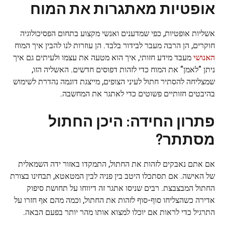
אופטיות מאתגרות את המוח
אשליות אופטיות, כפי שמדענים ואנשי מקצוע בתחום הפסיכולוגיה
חוקרים, הן הרבה מעבר לבידור בלבד. הן עוזרות לנו להבין איך המוח
האנושי
מעבד מידע חזותי, איך הוא מטעה את עצמו ולעיתים גם איך
ניתן "לאמן" את המוח כדי לזהות דפוסים חדשים. האשליה הזו,
שמצליחה להסתיר חתול לעיני הצופים, מייצגת דוגמה נהדרת לשימוש
בהיבטים חזותיים פשוטים כדי לאתגר את המחשבה.
פתרון החידה: היכן החתול
מסתתר?
אם אתם נאבקים לזהות את החתול, התמקדו באזור ידה השמאלית
של האישה. אם תסתכלו היטב בין פניה לבין המטאטא, תבחינו בצורת
החתול המבצבצת. רבים שניסו אתגר זה דיווחו על תחושת סיפוק
אדירה כשהצליחו סוף-סוף לזהות את החתול, וכמה מהם אף חזרו על
התרגיל כדי לראות אם יוכלו למצוא אותו מהר יותר בפעם הבאה.