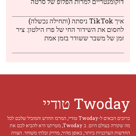
דוקומנטריים למרות הפלופ של סרטה
איך TikTok ניסתה (ותחילה נכשלה)
לחסום את השידור החי של פרז הילטון: ציר
זמן של משבר ששודר בזמן אמת
Twoday טודיי
ברוכים הבאים ל-Twoday טודיי, המרכז החדש והמוביל שלכם לכל
מה שקורה בעולם היום. ב Twoday, מטרתנו היא להביא לכם את
החדשות העדכניות ביותר, באופן מהיר, מדויק ובלתי משוחד. הצוות