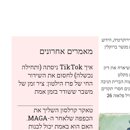
ב ק. ג'אוויטס ביום חמים באוגוסט. הבניין בן 41 הקומות של הבירוקרטיה, הידוע
בות מגשר ברוקלין
מאמרים אחרונים
איך TikTok ניסתה (ותחילה
יארח את דיון
נכשלה) לחסום את השידור
 מקלט
ות הברית הגיבה
החי של פרז הילטון: ציר זמן של
נים חסרי תקדים
משבר ששודר בזמן אמת
לדיונים חסרי תקדים של המשיב, ולעתים קרובות נאמר בדיונים חסרי תקדים של המשיב. לשימוע נוסף בעוד שנה בערך. ברורמן שרטט בפדרל פלאזה 26
טאקר קרלסון השליך את
הכפפה שלאחר ה-MAGA.
האם הוא באמת יכול לבנות