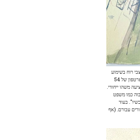
אודור ר' דייוויס שרטט סצנה מצבי רוח בשימוע
ההדחה של אנדרו ג'ונסון בסנאט; ב-20, אמן הקרב הווארד ברודי לכד את סירחאן סירחאן וצ'ארלס מנסון על הדוכן. בעידן של מצלמות סמארטפון של 54
ן מציעה משהו ייחודי.
בוה כמו משפט
יו". בעוד
ורים עבורם. (אף