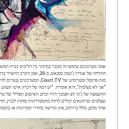
מגה-פיקסל וסטרימינג של rt TV
"אני לא מצלמת", היא אומרת. "יש רמה של זיכרון אישי וזעזוע
ההשמצה של ג'וני דפ ואמבר הרד וכתב האישום הפלילי של טר
שצלמים ועיתונאים יכולים לדווח מהמסדרונות ומחוץ לבניין, ח
אחד מהם, כולל ברורמן, אינו מורשה בחדרי המדרגות או בקומה ה-10 של הבניין, ש-ICE משתמשת בו כמתקן החזקת עולים עצ