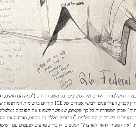
רכבות המשלבות תיאורים של המשיבים ובני משפחותיהם ("כמה הם חזקים, וא
וגות" שבהן המסדרונות כל כך שקטים, שאפשר לשמוע את הסוכנים מצלצלים
 כמגניב כי בשביל זה הם הולכים.") ברורמן כוללת גם טקסט, מורידה את ה
ם של ציטוטים שנשמעו: "ICE afuera," או ICE בחוץ. "אתה מפחד לחזור לארצך?" המגיבים, לדבריה, מגיעים לפעמים עם