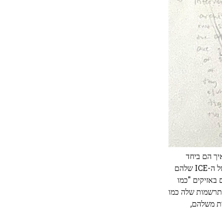
יך הם ביחד
בצורה שלא ראיתי בחיי"), שופטים כשלצידם דגלים, מפגינים מחוץ לבניין, רעולי פנים ולבושי אפודים של ICE אוחזים ברשימות המודפסות של ה-ICE שלהם
 באזיקים "כמו
התרשמות שלה כמו
 רשימות משלהם,