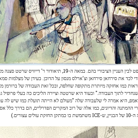
אמני מערכונים שימשו זה מכבר כמתווך בין הליכים בבית המשפט לבין העניין הציבורי בהם. במאה ה-19, תי
Cou, המערכונים עשויים להיראות כמו אחזקה מיותרת מתקופה שחלפה, ובכל זאת העבודה של ברורמ
 שנחדיר לתוך העבודה." ובעוד היא שרטטה וציירה הליכים כה בעלי פרופיל ג
אמפ, היא אמרה לי שלעבודה שלה "מעולם לא הייתה תועלת כמו שיש לה עכש
דרי ההמתנה והדיונים, כמו אלה של רוב המקרים הפדרליים, הם בדרך כלל אס
ורים.)