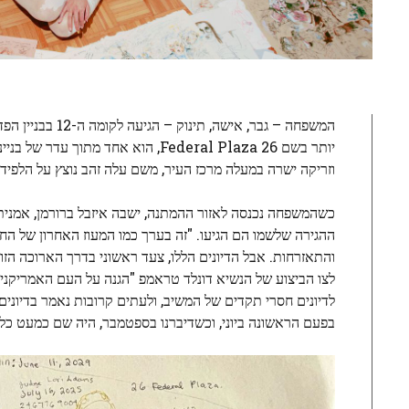
יותר בשם 26 Federal Plaza, הוא א
וזריקה ישרה במעלה מרכז העיר, משם עלה זהב נוצץ על הלפיד
כשהמשפחה נכנסה לאזור ההמתנה, ישבה איזבל ברורמן, אמני
ההגירה שלשמו הם הגיעו. "זה בערך כמו המעוז האחרון של ה
והתאזרחות. אבל הדיונים הללו, צעד ראשוני בדרך הארוכה הזו
לצו הביצוע של הנשיא דונלד טראמפ "הגנה על העם האמריקני נג
בפעם הראשונה ביוני, וכשדיברנו בספטמבר, היה שם כמעט כל יום במשך יותר מחודש