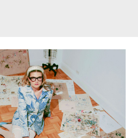
דלג
תוכן