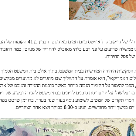
המשפחה – גבר, אישה, תינוק – הגיעה לקומה ה-12 בבניין הפדרלי של ג'ייקו
חד מתוך עדר של בנייני ממשלה שרועים על פני רבע בלתי מאוכלס להחריד של מנהטן, כמה רחו
 של פסל החירות.
ת הסקיצות היחידה המורשית בבית המשפט, בתוך אולם בית המשפט הסמוך ש
חלום האמריקאי", היא אומרת על התהליך שבו מהגרים לא מתועדים מבקשים
, הפכו להימור על ההימור הגבוה ביותר כאשר סוכנות ההגירה והמכס של ארצ
ד פלישה" על ידי פריסת סוכנים לדיונים בבתי משפט להגירה וביצוע של דיו
יים, הגיע ב-8:30 בבוקר ויצא אחר הצהריים.