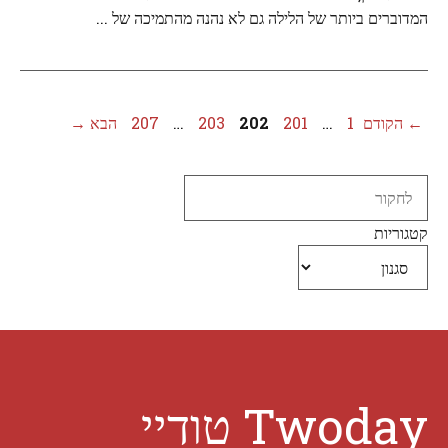
המדוברים ביותר של הלילה גם לא נהנה מהתמיכה של ...
עמוד
עמוד
עמוד
עמוד
עמוד
←
הקודם
1
…
201
202
203
…
207
הבא
→
Search
קטגוריות
Twoday טודיי