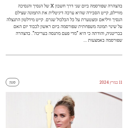
בהצהרה שפורסמה ביום שני דרך חשבון X של הנסיך והנסיכה
מוויילס, קייט הסבירה שהיא ערכה דיגיטלית את התמונה שצילם
הנסיך וויליאם ומצטערת על כל הבלבול שגרם. קייט מידלטון התנצלה
על שינוי תמונה משפחתית שפורסמה ביום ראשון לכבוד יום האם
בבריטניה, והודתה כי היא "מדי פעם מתנסה בעריכה". בהצהרה
שפורסמה באמצעות ...
11 במרץ 2024
סגנון