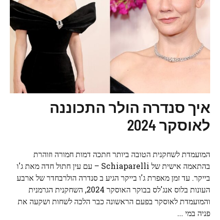
איך סנדרה הולר התכוננה
לאוסקר 2024
המועמדת לשחקנית הטובה ביותר חתכה דמות חמורה וזוהרת
בהתאמה אישית של Schiaparelli – עם עין חתול חדה מאת ג'ו
בייקר. עד זמן מאפרת ג'ו בייקר הגיע ב סנדרה הולרבחדר של ארבע
העונות בלוס אנג'לס בבוקר האוסקר 2024, השחקנית הגרמנית
והמועמדת לאוסקר בפעם הראשונה כבר הלכה לשחות ושקעה את
פניה במי ...