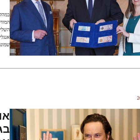
במהלך
המודפ
שמונה
או
בג