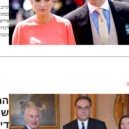
קרוב 
בפומב
פיליפ
לינדז
הבכור
המ
שה
די