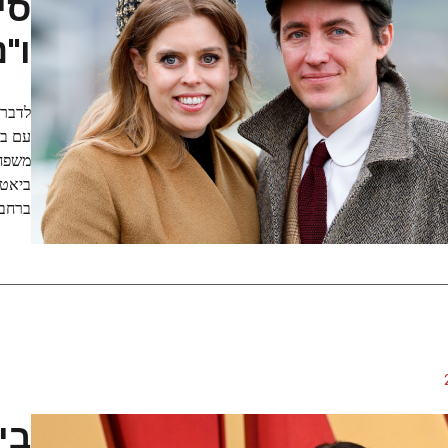
סי
ו"
לדברי
עם בע
ביאטר
ברחבי
בי