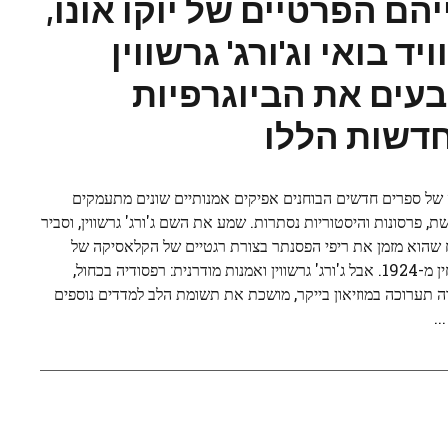
יהם הפרטיים של יוקו אונו,
ויד בואי וג'ורג' גרשווין
בעים את הביוגרפיות
דשות הללו
של ספרים חדשים הבוחנים אפיקים אמנותיים שונים מתעמקים
ת, פרסונות והיסטוריות נסתרות. שמע את השם ג'ורג' גרשווין, וסביר
 שהוא מזמן את ריפי הפסנתר בצורת רגטיים של הקלאסיקה של
המלחין מ-1924. אבל ג'ורג' גרשווין ואמנות מודרנית: רפסודיה בכחול,
ה תערוכה במוזיאון בייקר, מושכת את תשומת הלב למדדים נוספים
..