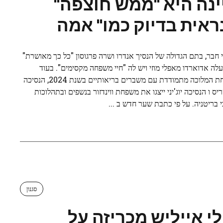
ינה היא "ממש חוצפה"
נראית בדיוק כמו" אמה
 חבר, בתם הגדולה של הנסיך אנדרו ושרה פרגוסון "כל כך מאושרת"
לה אדוארדו מאפלי מוזי ויש לה "חיי משפחה מקסימים". בעוד
משפחת המלוכה מתמודדת עם משברים בריאותיים בשנת 2024, הנסיכה
יס ו הנסיכה יוג'יני ייצגו את משפחת ווינדזור בנשפים ובתהלוכות
 בריטניה. על פי כתבת שער חדש ב ...
סגנון
לי אייליש מכריזה על