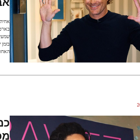
אב
אחיה 
שמעיד
בזמן 
האחרו
כמ
מכ