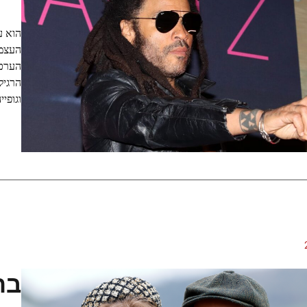
הוא ע
העצמי
הערכה
הרגיל
וגופייה מרשת ב-kTok
בת