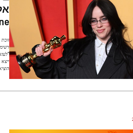
one
זוכת 
רשימת
"לעזא
ייצא 
הוציא