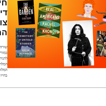
חי
דיו
צו
הח
שורה 
במורש
להניח
המלוו
בחייו .