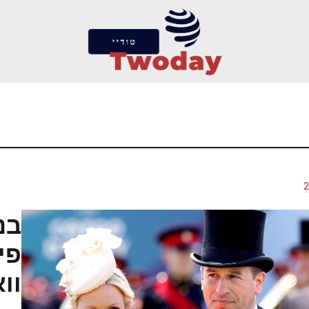
בנ
פי
וו