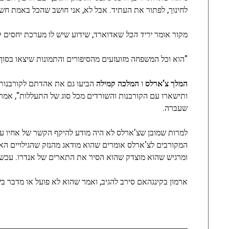
לחינוך, לפתור את העתיד. אבל לא, אני חושב שהכל באמת חשוב
מקור אומר
יריד הבל
שאדוארד, שידוע שיש לו מערכת יחסים קרו
"הוא וכל המשפחה מזועזעים מהסיפורים והתמונות שיצאו בסוף
המלך צ'ארלס
ו
המלכה קמילה
הביעו גם את אהדתם לקורבנות
ותישארו עם הקורבנות והשורדים מכל סוג של התעללות", אמר
שעברה.
למרות שמובן שצ'ארלס לא היה מודע להיקף הקשר של אחיו עם
המקורבים לצ'ארלס אומרים שהוא מודאג מהנזק שהגילויים האח
ומרגיש שהוא מוצדק שהוא הסיר את התארים של אנדרו. עכשיו הו
ארמון בקינגהאם סירב להגיב, ואמר שהוא לא פועל או מדבר בש