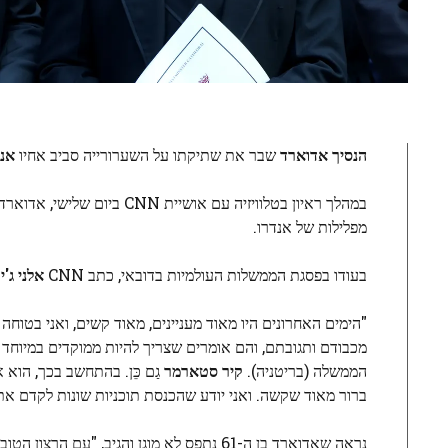
הנסיך אדוארד
שבר את שתיקתו על השערורייה סביב אחיו
אנד
במהלך ראיון בטלוויזיה עם 
מפלילות של אנדרו.
בעודו בפסגת הממשלות העולמיות בדובאי, כתב CNN
אלני ג'י
"הימים האחרונים היו מאוד מעניינים, מאוד קשים, ואני בטוח
מכבודם ותגובתם, והם אומרים שצריך להיות ממוקדים במיוחד 
הממשלה (בריטניה).
קיר סטארמר
גַם כֵּן. בהתחשב בכך, הוא 
ברור מאוד שקשה. ואני יודע שהכנסת תוכניות שונות לקדם א
נראה שאדוארד בן ה-61 נתפס לא מוגן והגיב,