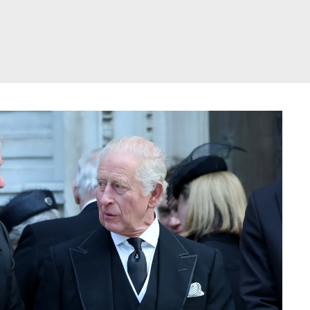
דלג
תוכן