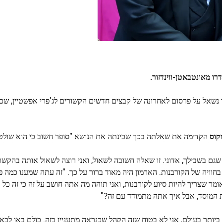
רו מאונטבאטן-ווינדזור.
אושיית CNN ביום שלישי, אדוארד נשאל על פרסום לאחרונה של קבצים חדשים הקשורים לג'פרי אפשטיין,
וקוס
הקדימה את שאלתה בכך שכינתה את הנושא "סופר חשוב כי הוא שולט 
ה שגם בשבילך, אדוני. זו שאלה חשובה לשאול, ואני רוצה לשאול אותה בהקש
בחוויה של הקורבנות. הארמון היה מאוד ברור על כך. "זה עתה שמענו כמה
אומר שצריך להיות סיוע לקורבנות, ואני תוהה מה אתה חושב על זה כי זה כל 
ת המוסד, אבל איך אתה מתמודד עם זה?"
 "עם הרצון הטוב ביותר בעולם, אני לא בטוח שזה הקהל שכנראה מתעניין בזה. כולם באו ל