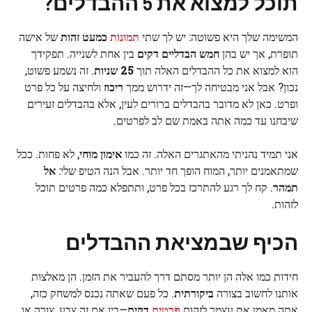
תוכל למצוא את 5 ההבדלים?
המשימה שלך היא פשוטה: יש לך שתי
תמונות
כמעט זהות
של אישה
תופרת, אך יש בהן
חמש הבדליים דקים
בין אחת לשנייה. תפקידך
הוא למצוא את כל ההבדלים האלה תוך
25 שניות
. זה נשמע פשוט,
נכון? אבל אני מבטיחה לך—זה ידרוש ממך
ריכוז
ולחיצה על כל פרט
ופרט. כאן לא מדובר בהבדלים ברורים לעין, אלא בהבדלים זעירים
שיבחנו עד כמה אתה באמת שם לב לפרטים.
אני תמיד נהניתי מהאתגרים האלה. זה כמו
אימון מוחי
, לא פחות. ככל
שמתאמנים יותר, המוח הופך חד יותר. אבל הנה הטיפ שלי:
אל
תמהר
. קח לך רגע להתרכז בכל פרט, ותתפלא כמה פרטים תוכל
לזהות.
הכיף שבמציאת ההבדלים
חידות כמו אלה הן יותר מסתם דרך להעביר את הזמן. הן מאלצות
אותנו לחשוב בצורה
ביקורתית
. כל פעם שאתה נכנס למשחק כזה,
אתה מאמן את עצמך לזהות
פרטים
דקים
—בין אם זה צבע, צורה או