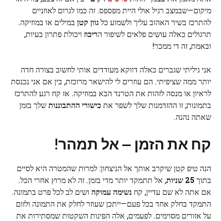
מיקום—שבמצב רגיל אולי היית מפספס. זה כמו לגרום לאוזניים
להתרכז בשיר האהוב עליך ולשמוע כל
גוון קטן
במילים או במוזיקה.
תרגולים כאלה עושים פלאים לשיפור ה
ריכוז
ויכולת פתרון בעיות,
ובאמת, זה די ממכר!
אני גיליתי שגברים כאלה דווקא מעודדים אותי לחשוב בצורה חדה
יותר ממה שציפיתי. הם עוזרים לי להישאר מרוכזת, בין אם אני נכנסת
לראיון או מנסה לזהות את הטרנד הבא במוזיקה. אז קח רגע להתרכז
בתמונות; זו ההזדמנות שלך לשפר את
כישורי ההתבוננות
שלך בזמן
שאתה נהנה.
קח את הזמן — אל תמהר!
הנה טיפ קטן שיקרב אותך אל הניצחון: למרות שהמטרה היא לסיים
בתוך
25 שניות
, אל תתמקד יותר מדי בזמן. זה לא מרוץ אחרי הכל.
אם אתה לא שם עדיין, קח
נשימה עמוקה
ושים לב לכל פרט בתמונה.
התמקד בחלק אחד בכל פעם—ייתכן שעוזר לחלק את התמונה ולזום
על אזורים מסוימים. לפעמים, אלה הפינות השקטות שמסתירות את