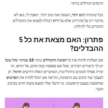
הרמזים הגדולים ביותר.
ככל שתהיה
רגוע יותר
, תעשה זאת טוב יותר. תאמין לי, כאן לא
מדובר רק על מהירות; אלא על
דיוק
ויכולת למצוא את ההבדלים
החבויים בלי להילחץ.
פתרון: האם מצאת את כל 5
ההבדלים?
אם הצלחת לזהות את כל
חמשת ההבדלים
בתוך
25 שניות
—
מזל טוב
!
יש לך כישורים רציניים. אבל אם פספסת כמה מהם, אל תדאג. זה
קורה אפילו לטובים ביותר! זכרו, האתגרים האלה דורשים
תרגול
. תן
לעצמך עוד סיבוב עם התמונות, ותראה אם תוכל לזהות את
הפרטים
שהחמצת בפעם הראשונה. מי יודע? אולי תמצא משהו חדש בסיבוב
השני.