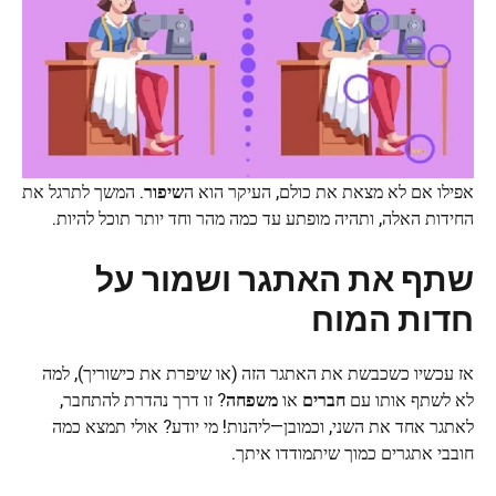
אפילו אם לא מצאת את כולם, העיקר הוא ה
שיפור
. המשך לתרגל את
החידות האלה, ותהיה מופתע עד כמה מהר וחד יותר תוכל להיות.
שתף את האתגר ושמור על
חדות המוח
אז עכשיו כשכבשת את האתגר הזה (או שיפרת את כישוריך), למה
לא לשתף אותו עם
חברים
או
משפחה
? זו דרך נהדרת להתחבר,
לאתגר אחד את השני, וכמובן—ליהנות! מי יודע? אולי תמצא כמה
חובבי אתגרים כמוך שיתמודדו איתך.