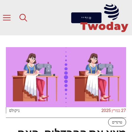
דלג
תוכן
ת
27 במרץ 2025
ניקולס
טרנדים