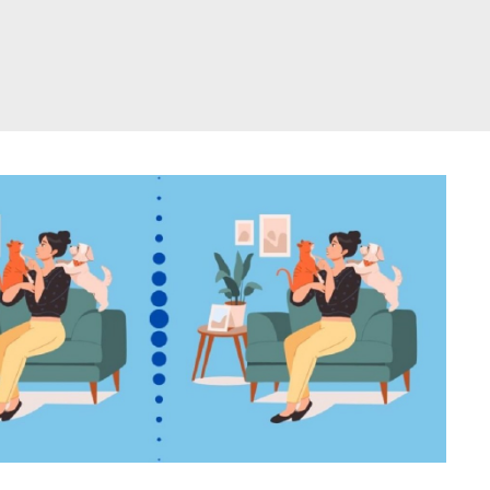
דלג
תוכן